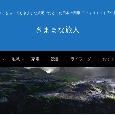
れてもふってもきままな旅足でたどった日本の四季 アフィリエイト広告
きままな旅人
旅
地域
家電
読書
ライフログ
おすす