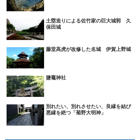
土塁造りによる佐竹家の巨大城郭 久
保田城
藤堂高虎が改修した名城 伊賀上野城
鹽竈神社
別れたい、別れさせたい、良縁を結び
悪縁を絶つ「菊野大明神」