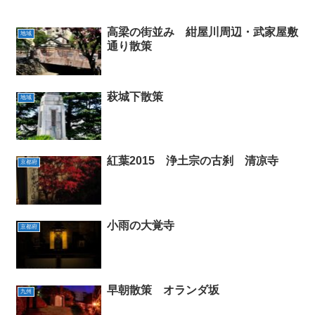
高梁の街並み 紺屋川周辺・武家屋敷
地域
通り散策
萩城下散策
地域
紅葉2015 浄土宗の古刹 清凉寺
京都府
小雨の大覚寺
京都府
早朝散策 オランダ坂
九州