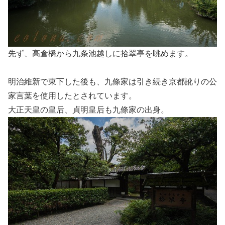
先ず、高倉橋から九条池越しに拾翠亭を眺めます。
明治維新で東下した後も、九條家は引き続き京都訛りの公
家言葉を使用したとされています。
大正天皇の皇后、貞明皇后も九條家の出身。