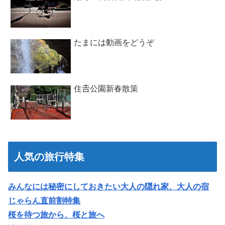
たまには動画をどうぞ
住𠮷公園新春散策
人気の旅行特集
みんなには秘密にしておきたい大人の隠れ家、大人の宿
じゃらん直前割特集
桜を待つ旅から、桜と旅へ