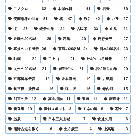
モノクロ
62
木漏れ日
61
石畳
58
安藤忠雄の世界
51
梅
47
渓谷
42
バラ
37
滝
36
絶景の旅
34
古民家
33
山岳
31
近畿の20名城
28
路地
28
現存天守
27
舞妓のいる風景
26
東海の20名城
24
日本100名山
23
動画
22
二上山
21
サギのいる風景
21
九州の20名城
21
展望ビル
21
石仏巡りの旅
20
京都魔界伝説
19
坂本龍馬
19
古戦場
17
航空機・飛行場
16
軽井沢
16
寺内町
15
列車の旅
12
高山植物
11
遺跡
11
羅漢像
11
新選組
10
撮影スポット
8
モネの池
8
花火
7
温泉
7
日本三大山城
7
食通の店
6
熊野古道を歩く
6
土方歳三
4
上高地
3