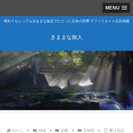
MENU
晴れてもふってもきままな旅足でたどった日本の四季 アフィリエイト広告掲載
きままな旅人
ホーム
地域
近畿
京都府
夏は百日