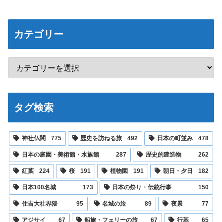
カテゴリー
タグ検索
神社仏閣
775
歴史を訪ねる旅
492
日本の町並み
478
日本の庭園・美術館・水族館
287
歴史的建造物
262
紅葉
224
桜
191
植物園
191
朝日・夕日
182
日本100名城
173
日本の祭り・伝統行事
150
住吉大社界隈
95
名城の旅
89
夜景
77
アジサイ
67
船旅・フェリーの旅
67
行基
65