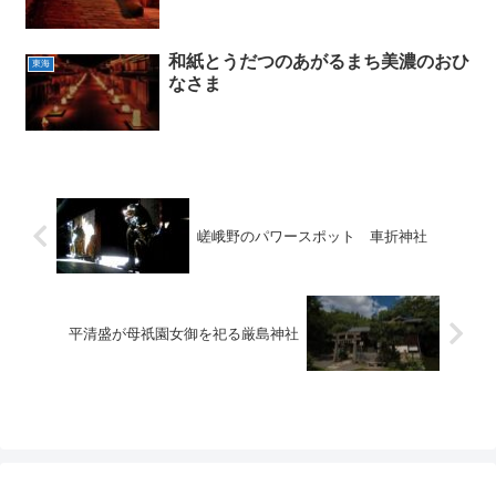
和紙とうだつのあがるまち美濃のおひ
東海
なさま
嵯峨野のパワースポット 車折神社
平清盛が母祇園女御を祀る厳島神社