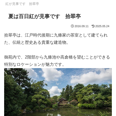
紅が見事です 拾翠亭
夏は百日紅が見事です 拾翠亭
2016.09.11
2025.05.24
拾翠亭は、江戸時代後期に九條家の茶室として建てられ
た、伝統と歴史ある貴重な建造物。
御苑内で、2階部から九條池や高倉橋を望むことができる
特別なロケーションが魅力です。