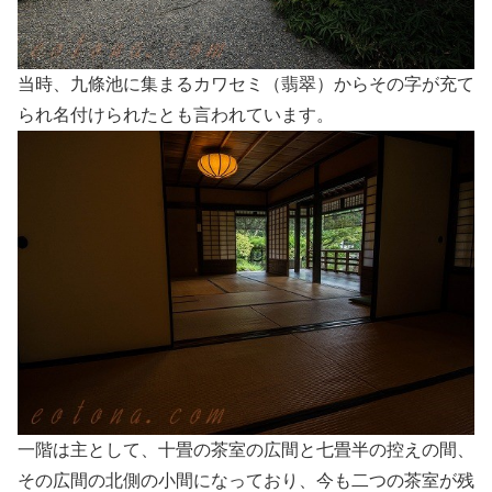
当時、九條池に集まるカワセミ（翡翠）からその字が充て
られ名付けられたとも言われています。
一階は主として、十畳の茶室の広間と七畳半の控えの間、
その広間の北側の小間になっており、今も二つの茶室が残