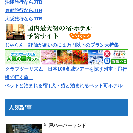
沖縄旅行ならJTB
京都旅行ならJTB
大阪旅行ならJTB
じゃらん 評価が高いのに１万円以下のプラン大特集
クラブツーリズム 日本100名城ツアーを探す列車・飛行
機で行く旅
ペットと泊まれる宿 | 犬・猫と泊まれるペット可ホテル
人気記事
神戸ハーバーランド