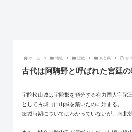
ホーム
地域
近畿
奈良県
古
古代は阿騎野と呼ばれた宮廷の
宇陀松山城は宇陀郡を領分する有力国人宇陀
として古城山に山城を築いたのに始まる。
築城時期についてはわかっていないが、南北