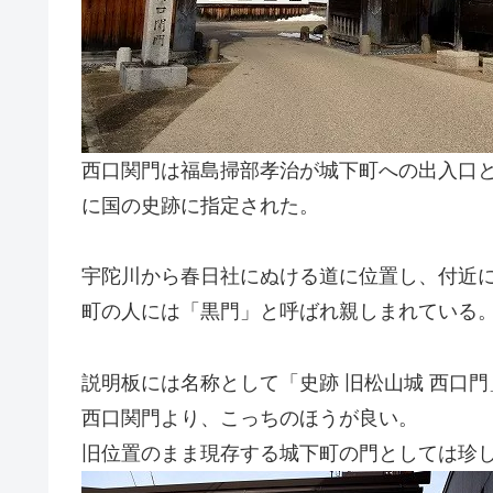
西口関門は福島掃部孝治が城下町への出入口
に国の史跡に指定された。
宇陀川から春日社にぬける道に位置し、付近
町の人には「黒門」と呼ばれ親しまれている
説明板には名称として「史跡 旧松山城 西口
西口関門より、こっちのほうが良い。
旧位置のまま現存する城下町の門としては珍