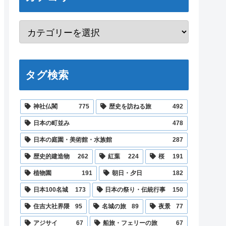
タグ検索
神社仏閣
775
歴史を訪ねる旅
492
日本の町並み
478
日本の庭園・美術館・水族館
287
歴史的建造物
262
紅葉
224
桜
191
植物園
191
朝日・夕日
182
日本100名城
173
日本の祭り・伝統行事
150
住吉大社界隈
95
名城の旅
89
夜景
77
アジサイ
67
船旅・フェリーの旅
67