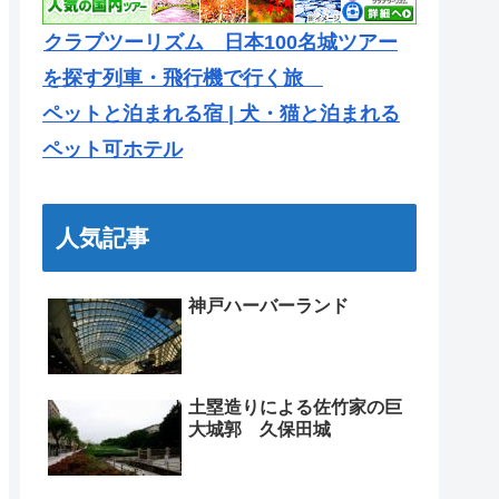
クラブツーリズム 日本100名城ツアー
を探す列車・飛行機で行く旅
ペットと泊まれる宿 | 犬・猫と泊まれる
ペット可ホテル
人気記事
神戸ハーバーランド
土塁造りによる佐竹家の巨
大城郭 久保田城