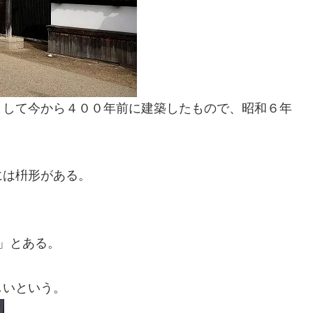
として今から４００年前に建築したもので、昭和６年
には枡形がある。
。
門」とある。
しいという。