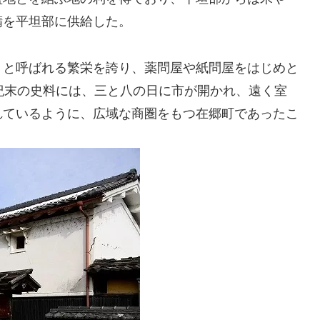
鯖を平坦部に供給した。
」と呼ばれる繁栄を誇り、薬問屋や紙問屋をはじめと
紀末の史料には、三と八の日に市が開かれ、遠く室
れているように、広域な商圏をもつ在郷町であったこ