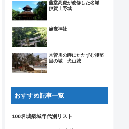
藤堂高虎が改修した名城
伊賀上野城
鹽竈神社
木曽川の畔にたたずむ後堅
固の城 犬山城
おすすめ記事一覧
100名城築城年代別リスト