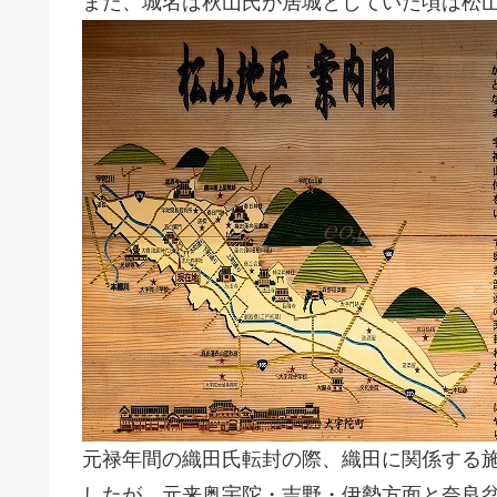
また、城名は秋山氏が居城としていた頃は松
元禄年間の織田氏転封の際、織田に関係する
したが、元来奥宇陀・吉野・伊勢方面と奈良