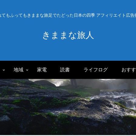
れてもふってもきままな旅足でたどった日本の四季 アフィリエイト広告
きままな旅人
旅
地域
家電
読書
ライフログ
おすす