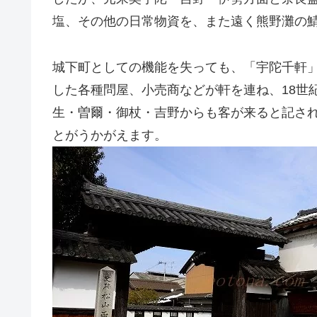
塩、その他の日常物資を、また遠く熊野灘の
城下町としての機能を失っても、「宇陀千軒
した各種問屋、小売商などが軒を連ね、18世
生・曽爾・御杖・吉野からも客が来ると記さ
とがうかがえます。