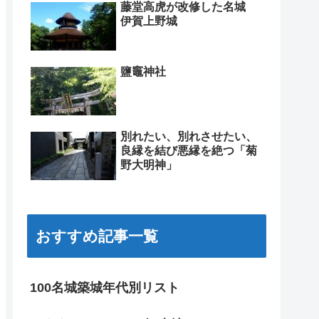
藤堂高虎が改修した名城
伊賀上野城
鹽竈神社
別れたい、別れさせたい、
良縁を結び悪縁を絶つ「菊
野大明神」
おすすめ記事一覧
100名城築城年代別リスト