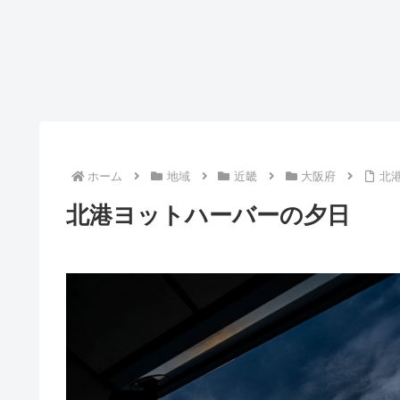
ホーム
地域
近畿
大阪府
北
北港ヨットハーバーの夕日