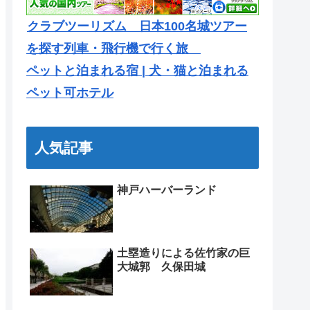
クラブツーリズム 日本100名城ツアー
を探す列車・飛行機で行く旅
ペットと泊まれる宿 | 犬・猫と泊まれる
ペット可ホテル
人気記事
神戸ハーバーランド
土塁造りによる佐竹家の巨
大城郭 久保田城