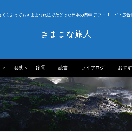
れてもふってもきままな旅足でたどった日本の四季 アフィリエイト広告
きままな旅人
旅
地域
家電
読書
ライフログ
おすす