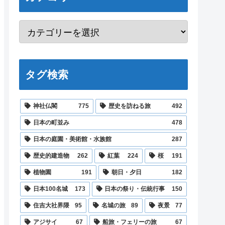
タグ検索
神社仏閣
775
歴史を訪ねる旅
492
日本の町並み
478
日本の庭園・美術館・水族館
287
歴史的建造物
262
紅葉
224
桜
191
植物園
191
朝日・夕日
182
日本100名城
173
日本の祭り・伝統行事
150
住吉大社界隈
95
名城の旅
89
夜景
77
アジサイ
67
船旅・フェリーの旅
67