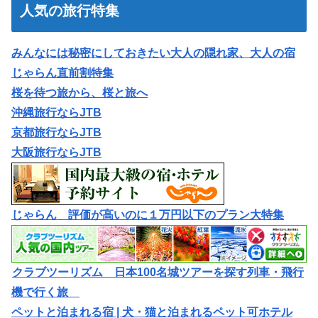
人気の旅行特集
みんなには秘密にしておきたい大人の隠れ家、大人の宿
じゃらん直前割特集
桜を待つ旅から、桜と旅へ
沖縄旅行ならJTB
京都旅行ならJTB
大阪旅行ならJTB
じゃらん 評価が高いのに１万円以下のプラン大特集
クラブツーリズム 日本100名城ツアーを探す列車・飛行
機で行く旅
ペットと泊まれる宿 | 犬・猫と泊まれるペット可ホテル