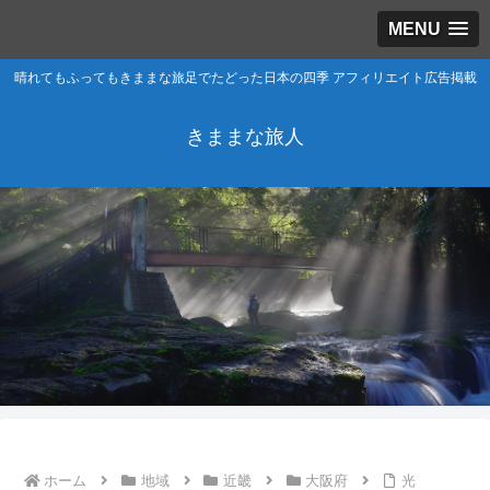
MENU
晴れてもふってもきままな旅足でたどった日本の四季 アフィリエイト広告掲載
きままな旅人
ホーム
地域
近畿
大阪府
光