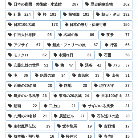
日本の庭園・美術館・水族館
287
歴史的建造物
262
紅葉
224
桜
191
植物園
191
朝日・夕日
182
日本100名城
173
日本の祭り・伝統行事
150
住吉大社界隈
95
名城の旅
89
夜景
77
アジサイ
67
船旅・フェリーの旅
67
行基
65
モノクロ
62
木漏れ日
61
石畳
58
安藤忠雄の世界
51
梅
47
渓谷
42
バラ
37
滝
36
絶景の旅
34
古民家
33
山岳
31
近畿の20名城
28
路地
28
現存天守
27
舞妓のいる風景
26
東海の20名城
24
日本100名山
23
動画
22
二上山
21
サギのいる風景
21
九州の20名城
21
展望ビル
21
石仏巡りの旅
20
京都魔界伝説
19
坂本龍馬
19
古戦場
17
航空機・飛行場
16
軽井沢
16
寺内町
15