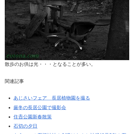
散歩のお供は光・・・となることが多い。
関連記事
あじさいフェア 長居植物園を撮る
厳冬の長居公園で撮影会
住𠮷公園新春散策
石切の夕日