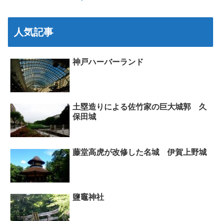
人気記事
神戸ハーバーランド
土塁造りによる佐竹家の巨大城郭 久
保田城
藤堂高虎が改修した名城 伊賀上野城
鹽竈神社