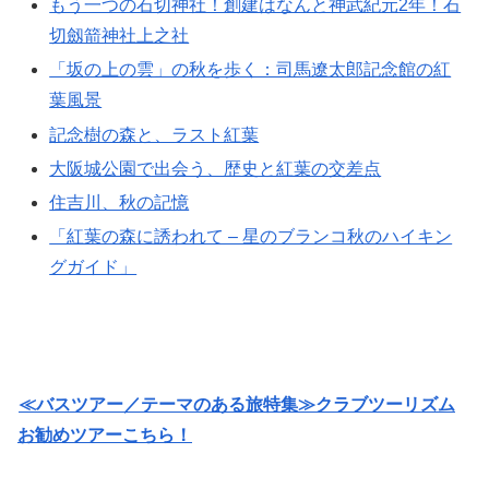
もう一つの石切神社！創建はなんと神武紀元2年！石
切劔箭神社上之社
「坂の上の雲」の秋を歩く：司馬遼太郎記念館の紅
葉風景
記念樹の森と、ラスト紅葉
大阪城公園で出会う、歴史と紅葉の交差点
住吉川、秋の記憶
「紅葉の森に誘われて – 星のブランコ秋のハイキン
グガイド」
≪バスツアー／テーマのある旅特集≫クラブツーリズム
お勧めツアーこちら！