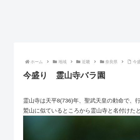
ホーム
地域
近畿
奈良県
今
今盛り 霊山寺バラ園
霊山寺は天平8(736)年、聖武天皇の勅命で
鷲山に似ているところから霊山寺と名付けた