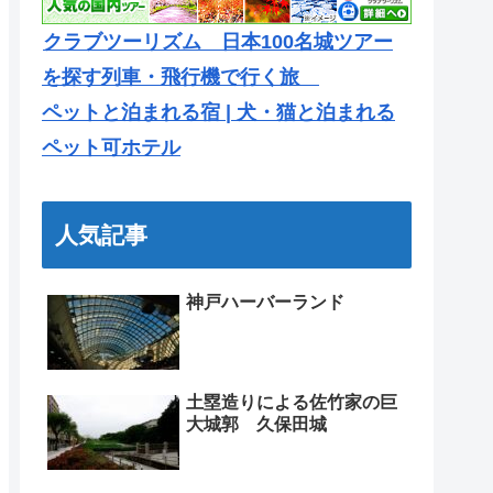
クラブツーリズム 日本100名城ツアー
を探す列車・飛行機で行く旅
ペットと泊まれる宿 | 犬・猫と泊まれる
ペット可ホテル
人気記事
神戸ハーバーランド
土塁造りによる佐竹家の巨
大城郭 久保田城