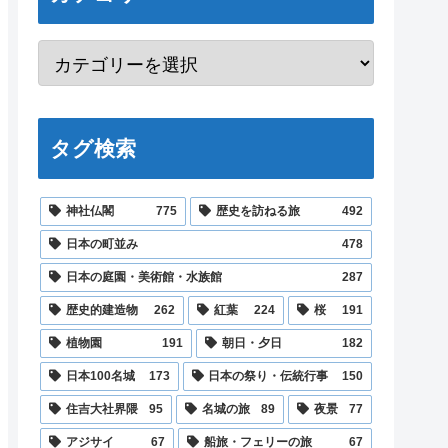
タグ検索
神社仏閣
775
歴史を訪ねる旅
492
日本の町並み
478
日本の庭園・美術館・水族館
287
歴史的建造物
262
紅葉
224
桜
191
植物園
191
朝日・夕日
182
日本100名城
173
日本の祭り・伝統行事
150
住吉大社界隈
95
名城の旅
89
夜景
77
アジサイ
67
船旅・フェリーの旅
67