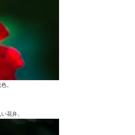
花色。
丸い花弁。