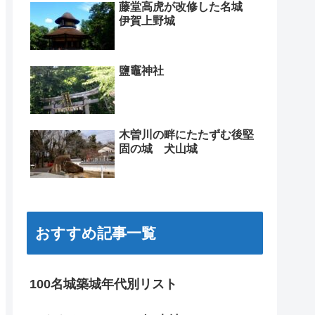
藤堂高虎が改修した名城
伊賀上野城
鹽竈神社
木曽川の畔にたたずむ後堅
固の城 犬山城
おすすめ記事一覧
100名城築城年代別リスト