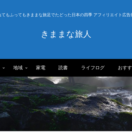
れてもふってもきままな旅足でたどった日本の四季 アフィリエイト広告
きままな旅人
旅
地域
家電
読書
ライフログ
おすす