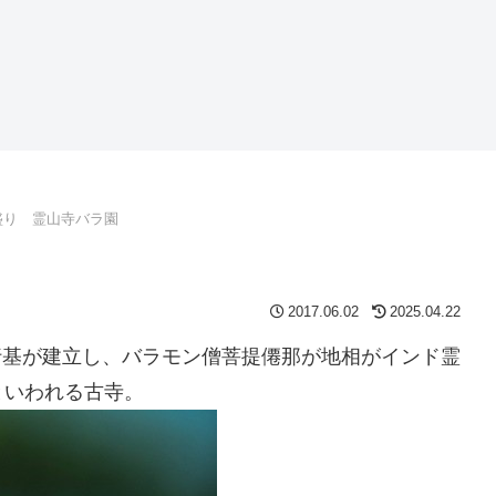
盛り 霊山寺バラ園
2017.06.02
2025.04.22
、行基が建立し、バラモン僧菩提僊那が地相がインド霊
といわれる古寺。