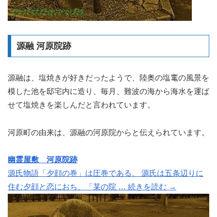
源融 河原院跡
源融は、塩焼きが好きだったようで、陸奥の塩竃の風景を
模した池を邸宅内に造り、毎月、難波の海から海水を運ば
せて塩焼きを楽しんだと言われています。
河原町の由来は、源融の河原院からと伝えられています。
幽霊屋敷 河原院跡
源氏物語「夕顔の巻」は圧巻である。 源氏は五条辺りに
住む夕顔と恋におち、「某の院 … 続きを読む →