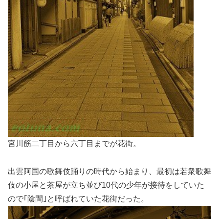
宮川筋二丁目から六丁目までが花街。
出雲阿国の歌舞伎踊りの時代から始まり、最初は若衆歌舞
伎の小屋と茶屋が立ち並び10代の少年が接待をしていた
ので｢陰間｣と呼ばれていた花街だった。