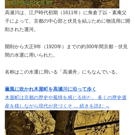
高瀬川は、江戸時代初期（1611年）に角倉了以・素庵父
子によって、京都の中心部と伏見を結ぶために物流用に開
削された運河。
開削から大正9年（1920年）までの約300年間京都・伏見
間の水運に用いられた。
名称はこの水運に用いる「高瀬舟」にちなんでいる。
薫風に吹かれ木屋町を高瀬川に沿って歩く
木屋町は京都の歴史や風情を感じる街た。 多くの歴史遺
産を残しながら現代が息づくそ … 続きを読む →