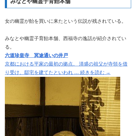
みなとや幽霊子育飴本舗
女の幽霊が飴を買いに来たという伝説が残されている。
みなとや幽霊子育飴本舗、西福寺の逸話が紹介されてい
る。
六道珍皇寺 冥途通いの井戸
京都における平家の最初の拠点。 清盛の祖父が寺領を借
り受け、邸宅を建てたといわれ … 続きを読む →