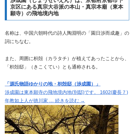
渉成園（しょうせいえん）は、京都府京都市下
京区にある真宗大谷派の本山・真宗本廟（東本
願寺）の飛地境内地
名称は、中国六朝時代の詩人陶淵明の「園日渉而成趣」の
詞にちなむ。
また、周囲に枳殻（カラタチ）が植えてあったことから、
「枳殻邸」（きこくてい）とも通称される。
「源氏物語ゆかりの地・枳殻邸（渉成園）」
渉成園は東本願寺の飛地境内地(別邸)です。 1602(慶長７)
年教如上人が徳川家 … 続きを読む →