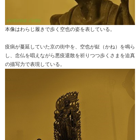
本像はわらじ履きで歩く空也の姿を表している。
疫病が蔓延していた京の街中を、空也が鉦（かね）を鳴ら
し、念仏を唱えながら悪疫退散を祈りつつ歩くさまを迫真
の描写力で表現している。