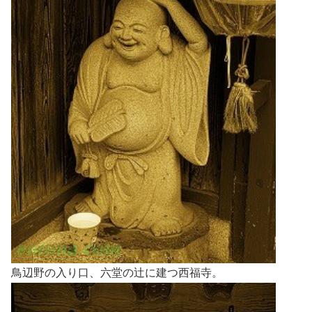
鳥辺野の入り口、六堂の辻に建つ西福寺。