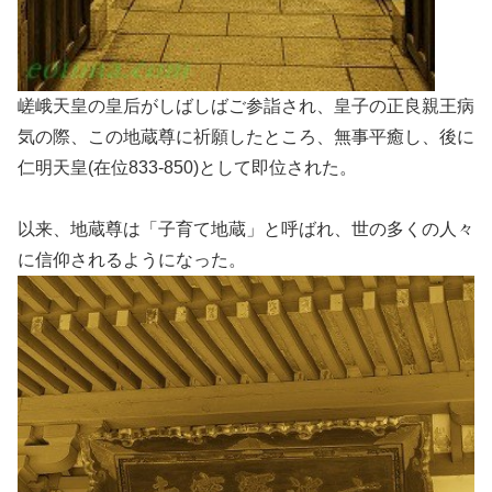
嵯峨天皇の皇后がしばしばご参詣され、皇子の正良親王病
気の際、この地蔵尊に祈願したところ、無事平癒し、後に
仁明天皇(在位833-850)として即位された。
以来、地蔵尊は「子育て地蔵」と呼ばれ、世の多くの人々
に信仰されるようになった。