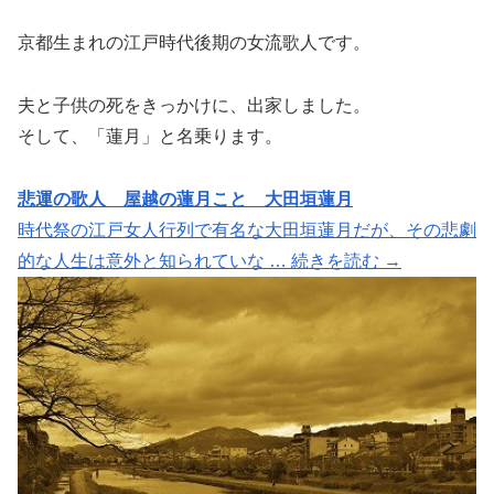
京都生まれの江戸時代後期の女流歌人です。
夫と子供の死をきっかけに、出家しました。
そして、「蓮月」と名乗ります。
悲運の歌人 屋越の蓮月こと 大田垣蓮月
時代祭の江戸女人行列で有名な大田垣蓮月だが、その悲劇
的な人生は意外と知られていな … 続きを読む →