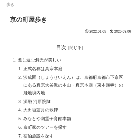
歩き
京の町屋歩き
2022.01.05
2025.09.06
目次
差し込む斜光が美しい
正式名称は真宗本廟
渉成園（しょうせいえん）は、京都府京都市下京区
にある真宗大谷派の本山・真宗本廟（東本願寺）の
飛地境内地
源融 河原院跡
大田垣蓮月の歌碑
みなとや幽霊子育飴本舗
京町家のツアーを探す
宿泊施設を探す