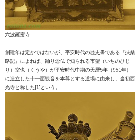
六波羅蜜寺
創建年は定かではないが、平安時代の歴史書である『扶桑
略記』によれば、踊り念仏で知られる市聖（いちのひじ
り）空也（くうや）が平安時代中期の天暦5年（951年）
に造立した十一面観音を本尊とする道場に由来し、当初西
光寺と称した[1]という。