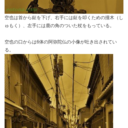
空也は首から鉦を下げ、右手には鉦を叩くための撞木（し
ゅもく）、左手には鹿の角のついた杖をもっている。
空也の口からは6体の阿弥陀仏の小像が吐き出されてい
る。