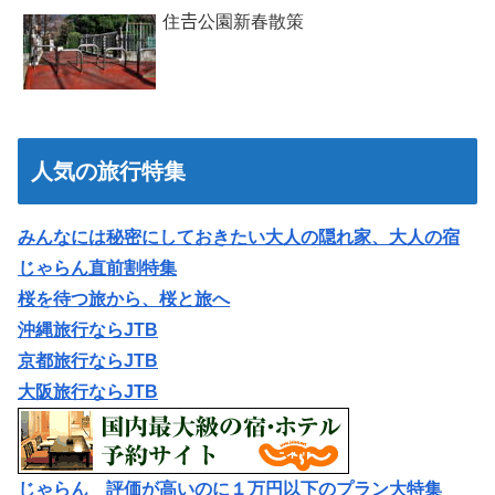
住𠮷公園新春散策
人気の旅行特集
みんなには秘密にしておきたい大人の隠れ家、大人の宿
じゃらん直前割特集
桜を待つ旅から、桜と旅へ
沖縄旅行ならJTB
京都旅行ならJTB
大阪旅行ならJTB
じゃらん 評価が高いのに１万円以下のプラン大特集