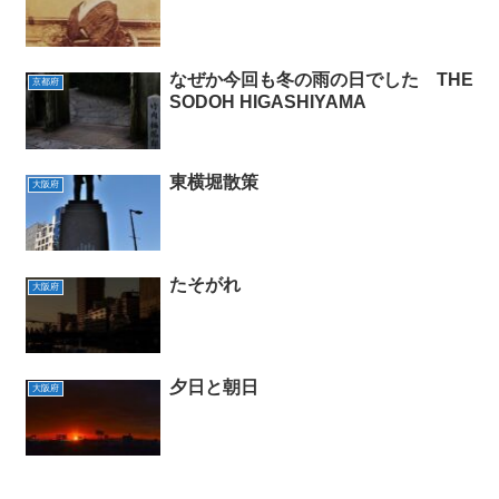
なぜか今回も冬の雨の日でした THE
京都府
SODOH HIGASHIYAMA
東横堀散策
大阪府
たそがれ
大阪府
夕日と朝日
大阪府