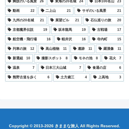
舞妓のいる風景
26
東海の20名城
24
日本100名山
23
動画
22
二上山
21
サギのいる風景
21
九州の20名城
21
展望ビル
21
石仏巡りの旅
20
京都魔界伝説
19
坂本龍馬
19
古戦場
17
航空機・飛行場
16
軽井沢
16
寺内町
15
列車の旅
12
高山植物
11
遺跡
11
羅漢像
11
新選組
10
撮影スポット
8
モネの池
8
花火
7
温泉
7
日本三大山城
7
食通の店
6
熊野古道を歩く
6
土方歳三
4
上高地
3
Copyright © 2013-2026 きままな旅人 All Rights Reserved.