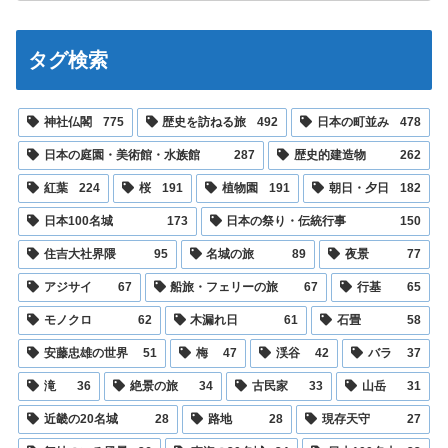
タグ検索
神社仏閣
775
歴史を訪ねる旅
492
日本の町並み
478
日本の庭園・美術館・水族館
287
歴史的建造物
262
紅葉
224
桜
191
植物園
191
朝日・夕日
182
日本100名城
173
日本の祭り・伝統行事
150
住吉大社界隈
95
名城の旅
89
夜景
77
アジサイ
67
船旅・フェリーの旅
67
行基
65
モノクロ
62
木漏れ日
61
石畳
58
安藤忠雄の世界
51
梅
47
渓谷
42
バラ
37
滝
36
絶景の旅
34
古民家
33
山岳
31
近畿の20名城
28
路地
28
現存天守
27