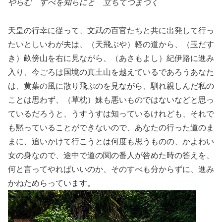
やらむ すべを知らにと 立ちてつまづく
天皇の行幸に従って、文武の百官たちと共に出発して行っ
たいとしいわが夫は、（天飛ぶや）軽の道から、（玉だす
き）畝傍山を右に見ながら、（あさもよし）紀伊路に進み
入り、今ごろは国境の真土山を越えているであろうあなた
は、黄葉の風に散り飛ぶのを見ながら、馴れ親しんだ私の
ことは思わず、（草枕）妹も悪いものではないなどと思っ
ているだろうと、うすうすは知っているけれども、それで
も黙っていることができないので、あなたの行った道のま
まに、追いかけて行こうとは何度も思うものの、かよわい
女の身なので、途中で道の関の番人が咎めた時の答えを、
何と言ってやればいいのか、そのすべも分からずに、進み
かねためらっています。