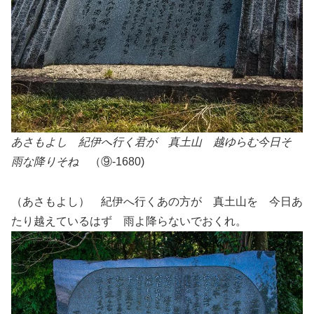
あさもよし 紀伊へ行く君が 真土山 越ゆらむ今日そ
雨な降りそね
（⑨-1680)
（あさもよし） 紀伊へ行くあの方が 真土山を 今日あ
たり越えているはず 雨よ降らないでおくれ。