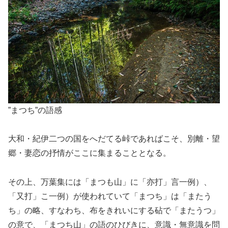
”まつち”の語感
大和・紀伊二つの国をへだてる峠であればこそ、別離・望
郷・妻恋の抒情がここに集まることとなる。
その上、万葉集には「まつも山」に「亦打」言一例）、
「又打」こ一例）が使われていて「まつち」は「またう
ち」の略、すなわち、布をきれいにする砧で「またうつ」
の意で、「まつち山」の語のひびきに、意識・無意識を問