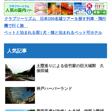
クラブツーリズム 日本100名城ツアーを探す列車・飛行
機で行く旅
ペットと泊まれる宿 | 犬・猫と泊まれるペット可ホテル
人気記事
土塁造りによる佐竹家の巨大城郭 久
保田城
神戸ハーバーランド