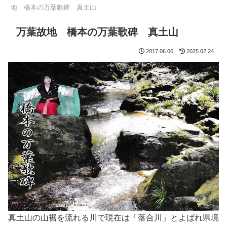
地 橋本の万葉歌碑 真土山
万葉故地 橋本の万葉歌碑 真土山
2017.06.06
2025.02.24
真土山の山裾を流れる川で現在は「落合川」とよばれ県境