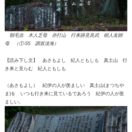
朝毛吉 木人乏母 亦打山 行来跡見良武 樹人友師
母 （①-55 調首淡海）
【読み下し文】 あさもよし 紀人ともしも 真土山 行
き来と見らむ 紀人ともしも
（あさもよし） 紀伊の人が羨ましい 真土山(まつちや
ま)を いつも行き来に見ているであろう 紀伊の人が羨
ましい。