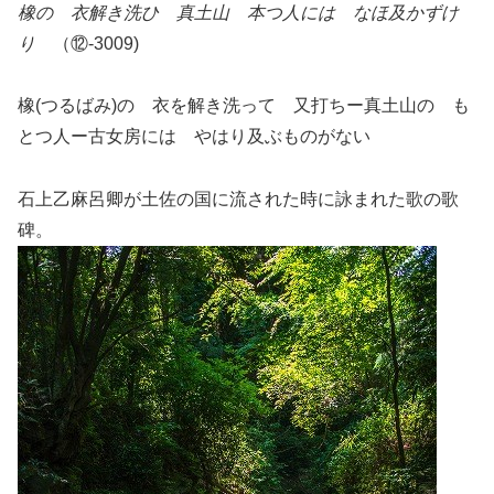
橡の 衣解き洗ひ 真土山 本つ人には なほ及かずけ
り
（⑫-3009)
橡(つるばみ)の 衣を解き洗って 又打ちー真土山の も
とつ人ー古女房には やはり及ぶものがない
石上乙麻呂卿が土佐の国に流された時に詠まれた歌の歌
碑。