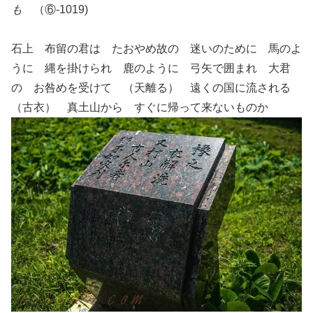
も
（⑥-1019)
石上 布留の君は たおやめ故の 迷いのために 馬のよ
うに 縄を掛けられ 鹿のように 弓矢で囲まれ 大君
の お咎めを受けて （天離る） 遠くの国に流される
（古衣） 真土山から すぐに帰って来ないものか