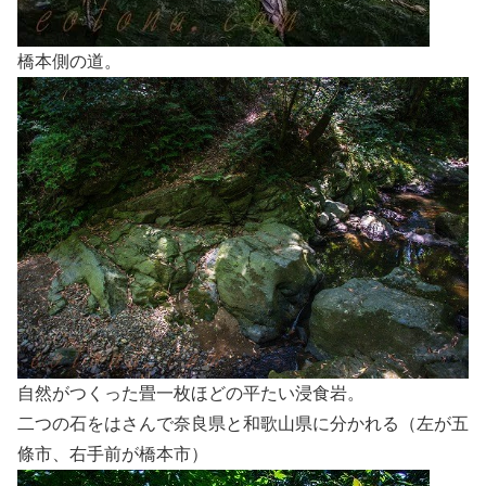
橋本側の道。
自然がつくった畳一枚ほどの平たい浸食岩。
二つの石をはさんで奈良県と和歌山県に分かれる（左が五
條市、右手前が橋本市）