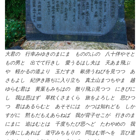
大君の 行幸みゆきのまにま もののふの 八十伴やそと
もの男と 出でて行きし 愛うるはし夫は 天あま飛ぶ
や 軽かるの道より 玉だすき 畝傍うねびを見つつ あ
さもよし 紀伊き路ぢに入り立ち 真土山まつちやま 越
ゆらむ君は 黄葉もみちはの 散り飛ぶ見つつ にきびに
し 我は思はず 草枕くさまくら 旅をよろしと 思ひつ
つ 君はあるらむと あそそには かつは知れども しか
すがに 黙もだもえあらねば 我が背子せこが 行きのま
にまに 追はむとは 千度ちたび思へど たわやめの 我
が身にしあれば 道守みちもりの 問はむ答へを 言ひ遣