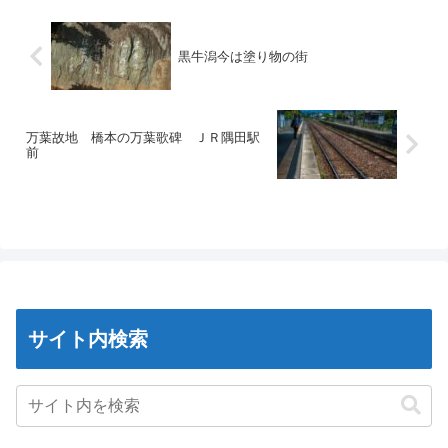
黒牛潟今は塗り物の街
万葉故地 橋本の万葉歌碑 ＪＲ隅田駅
前
サイト内検索