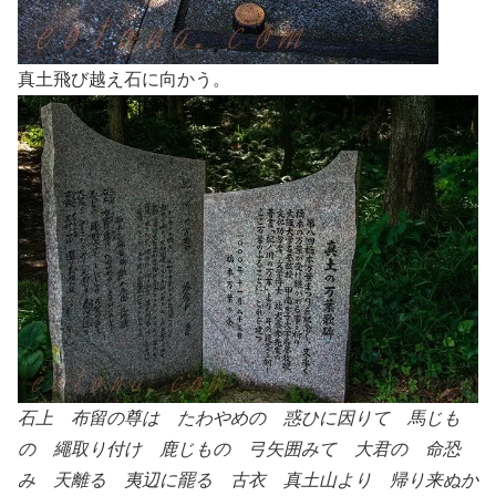
真土飛び越え石に向かう。
石上 布留の尊は たわやめの 惑ひに因りて 馬じも
の 繩取り付け 鹿じもの 弓矢囲みて 大君の 命恐
み 天離る 夷辺に罷る 古衣 真土山より 帰り来ぬか