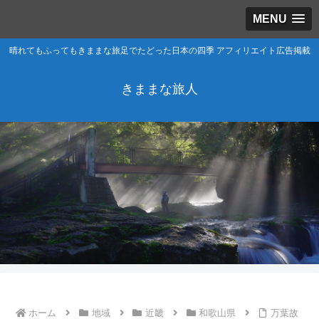
MENU
晴れてもふってもきままな旅足でたどった日本の四季 アフィリエイト広告掲載
きままな旅人
ホーム
地域
近畿
和歌山県
万葉故