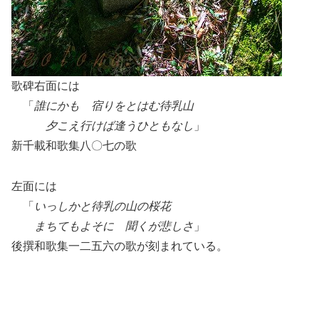
歌碑右面には
「
誰にかも 宿りをとはむ待乳山
夕こえ行けば逢うひともなし
」
新千載和歌集八〇七の歌
左面には
「
いっしかと待乳の山の桜花
まちてもよそに 聞くが悲しさ
」
後撰和歌集一二五六の歌が刻まれている。