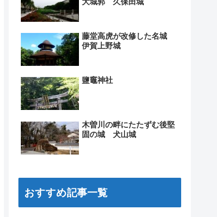
大城郭 久保田城
藤堂高虎が改修した名城
伊賀上野城
鹽竈神社
木曽川の畔にたたずむ後堅
固の城 犬山城
おすすめ記事一覧