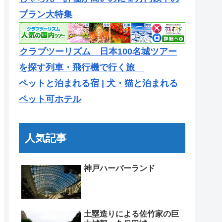
プラン大特集
クラブツーリズム 日本100名城ツアー
を探す列車・飛行機で行く旅
ペットと泊まれる宿 | 犬・猫と泊まれる
ペット可ホテル
人気記事
神戸ハーバーランド
土塁造りによる佐竹家の巨