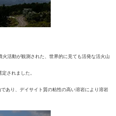
。
の噴火活動が観測された、世界的に見ても活発な活火山
選定されました。
山であり、デイサイト質の粘性の高い溶岩により溶岩