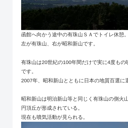
函館へ向かう途中の有珠山ＳＡでトイレ休憩
左が有珠山、右が昭和新山です。
有珠山は20世紀の100年間だけで実に4度も
です。
2007年、昭和新山とともに日本の地質百選に
昭和新山は明治新山等と同じく有珠山の側火
円頂丘が形成されている。
現在も噴気活動が見られる。