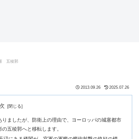
塞 五稜郭
2013.09.26
2025.07.26
次
ありましたが、防衛上の理由で、ヨーロッパの城塞都市
形の五稜郭へと移転します。
天辺にある楼閣が、官軍の軍艦の艦砲射撃の格好の標