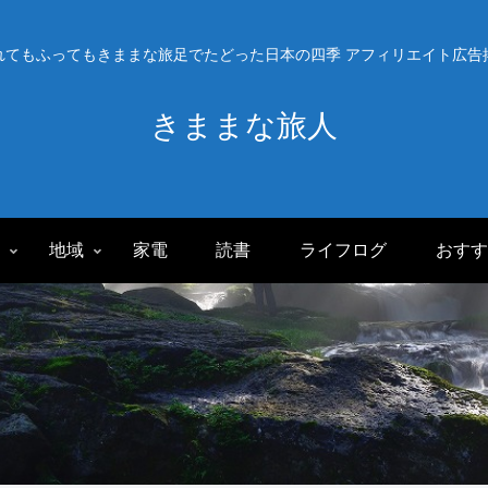
れてもふってもきままな旅足でたどった日本の四季 アフィリエイト広告
きままな旅人
旅
地域
家電
読書
ライフログ
おすす