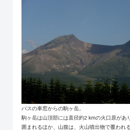
バスの車窓からの駒ヶ岳。
駒ヶ岳は山頂部には直径約2 kmの火口原が
囲まれるほか、山腹は、火山噴出物で覆われ