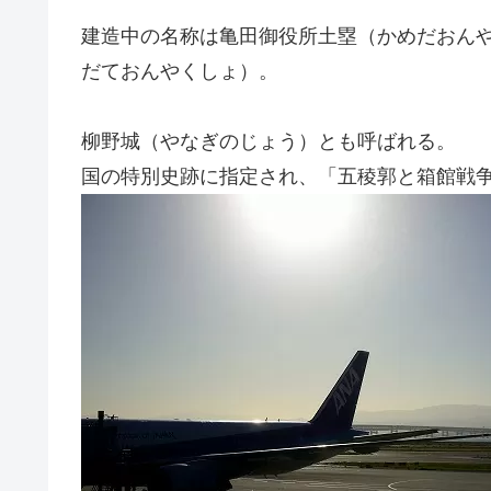
建造中の名称は亀田御役所土塁（かめだおん
だておんやくしょ）。
柳野城（やなぎのじょう）とも呼ばれる。
国の特別史跡に指定され、「五稜郭と箱館戦