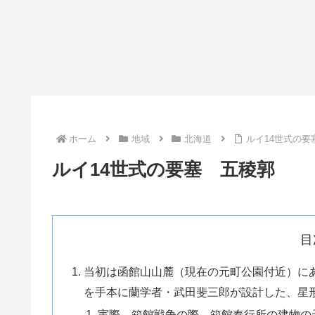
ホーム
地域
北海道
ルイ14世式の要
ルイ14世式の要塞 五稜郭
目
当初は函館山山麓（現在の元町公園付近）に
を手本に蘭学者・武田斐三郎が設計した、星
実際、箱館戦争の際、箱館奉行所の建物の