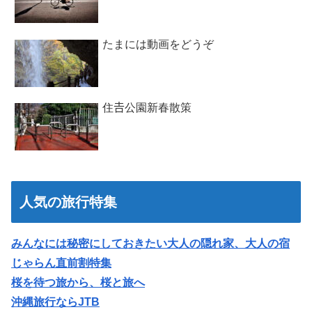
たまには動画をどうぞ
住𠮷公園新春散策
人気の旅行特集
みんなには秘密にしておきたい大人の隠れ家、大人の宿
じゃらん直前割特集
桜を待つ旅から、桜と旅へ
沖縄旅行ならJTB