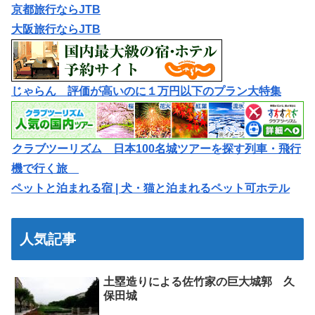
京都旅行ならJTB
大阪旅行ならJTB
じゃらん 評価が高いのに１万円以下のプラン大特集
クラブツーリズム 日本100名城ツアーを探す列車・飛行
機で行く旅
ペットと泊まれる宿 | 犬・猫と泊まれるペット可ホテル
人気記事
土塁造りによる佐竹家の巨大城郭 久
保田城