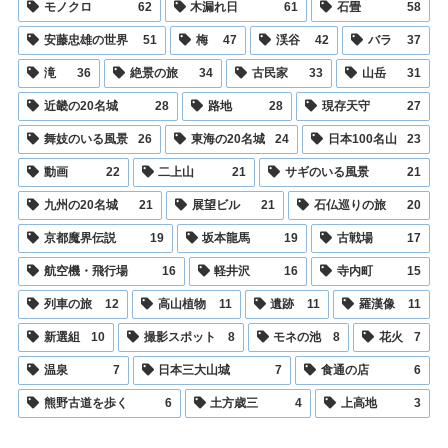
モノクロ
62
木漏れ日
61
石畳
58
安藤忠雄の世界
51
梅
47
渓谷
42
バラ
37
滝
36
絶景の旅
34
古民家
33
山岳
31
近畿の20名城
28
路地
28
現存天守
27
舞妓のいる風景
26
東海の20名城
24
日本100名山
23
動画
22
二上山
21
サギのいる風景
21
九州の20名城
21
展望ビル
21
石仏巡りの旅
20
京都魔界伝説
19
坂本龍馬
19
古戦場
17
航空機・飛行場
16
軽井沢
16
寺内町
15
列車の旅
12
高山植物
11
遺跡
11
羅漢像
11
新選組
10
撮影スポット
8
モネの池
8
花火
7
温泉
7
日本三大山城
7
食通の店
6
熊野古道を歩く
6
土方歳三
4
上高地
3