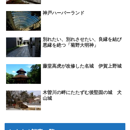
神戸ハーバーランド
別れたい、別れさせたい、良縁を結び
悪縁を絶つ「菊野大明神」
藤堂高虎が改修した名城 伊賀上野城
木曽川の畔にたたずむ後堅固の城 犬
山城