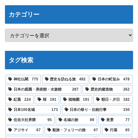
カテゴリー
タグ検索
神社仏閣
775
歴史を訪ねる旅
492
日本の町並み
478
日本の庭園・美術館・水族館
287
歴史的建造物
262
紅葉
224
桜
191
植物園
191
朝日・夕日
182
日本100名城
173
日本の祭り・伝統行事
150
住吉大社界隈
95
名城の旅
89
夜景
77
アジサイ
67
船旅・フェリーの旅
67
行基
65