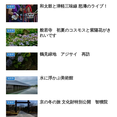
和太鼓と津軽三味線 怒濤のライブ！
大阪府
般若寺 初夏のコスモスと紫陽花がき
奈良県
れいです
鶴見緑地 アジサイ 再訪
大阪府
水に浮かぶ美術館
滋賀県
京の冬の旅 文化財特別公開 智積院
京都府