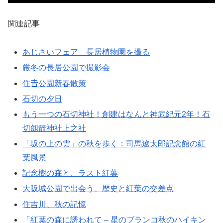
関連記事
あじさいフェア 長居植物園を撮る
厳冬の長居公園で撮影会
住𠮷公園新春散策
石切の夕日
もう一つの石切神社！創建はなんと神武紀元2年！石
切劔箭神社上之社
「坂の上の雲」の秋を歩く：司馬遼太郎記念館の紅
葉風景
記念樹の森と、ラスト紅葉
大阪城公園で出会う、歴史と紅葉の交差点
住吉川、秋の記憶
「紅葉の森に誘われて – 星のブランコ秋のハイキン