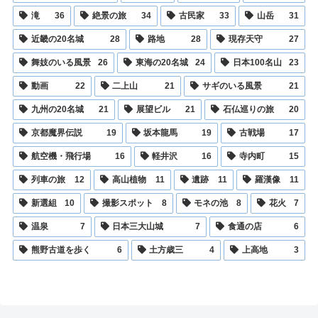
滝
36
絶景の旅
34
古民家
33
山岳
31
近畿の20名城
28
路地
28
現存天守
27
舞妓のいる風景
26
東海の20名城
24
日本100名山
23
動画
22
二上山
21
サギのいる風景
21
九州の20名城
21
展望ビル
21
石仏巡りの旅
20
京都魔界伝説
19
坂本龍馬
19
古戦場
17
航空機・飛行場
16
軽井沢
16
寺内町
15
列車の旅
12
高山植物
11
遺跡
11
羅漢像
11
新選組
10
撮影スポット
8
モネの池
8
花火
7
温泉
7
日本三大山城
7
食通の店
6
熊野古道を歩く
6
土方歳三
4
上高地
3