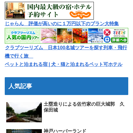
じゃらん 評価が高いのに１万円以下のプラン大特集
クラブツーリズム 日本100名城ツアーを探す列車・飛行
機で行く旅
ペットと泊まれる宿 | 犬・猫と泊まれるペット可ホテル
人気記事
土塁造りによる佐竹家の巨大城郭 久
保田城
神戸ハーバーランド