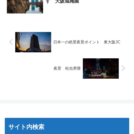
す 大阪城梅園
日本一の絶景夜景ポイント 東大阪JC
夜景 松虫界隈
サイト内検索