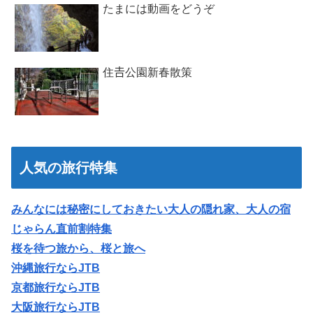
たまには動画をどうぞ
住𠮷公園新春散策
人気の旅行特集
みんなには秘密にしておきたい大人の隠れ家、大人の宿
じゃらん直前割特集
桜を待つ旅から、桜と旅へ
沖縄旅行ならJTB
京都旅行ならJTB
大阪旅行ならJTB