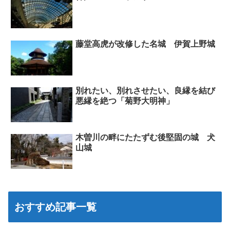
藤堂高虎が改修した名城 伊賀上野城
別れたい、別れさせたい、良縁を結び
悪縁を絶つ「菊野大明神」
木曽川の畔にたたずむ後堅固の城 犬
山城
おすすめ記事一覧