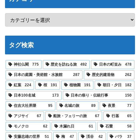
タグ検索
神社仏閣
775
歴史を訪ねる旅
492
日本の町並み
478
日本の庭園・美術館・水族館
287
歴史的建造物
262
紅葉
224
桜
191
植物園
191
朝日・夕日
182
日本100名城
173
日本の祭り・伝統行事
150
住吉大社界隈
95
名城の旅
89
夜景
77
アジサイ
67
船旅・フェリーの旅
67
行基
65
モノクロ
62
木漏れ日
61
石畳
58
安藤忠雄の世界
51
梅
47
渓谷
42
バラ
37