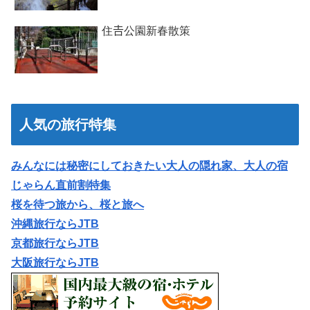
住𠮷公園新春散策
人気の旅行特集
みんなには秘密にしておきたい大人の隠れ家、大人の宿
じゃらん直前割特集
桜を待つ旅から、桜と旅へ
沖縄旅行ならJTB
京都旅行ならJTB
大阪旅行ならJTB