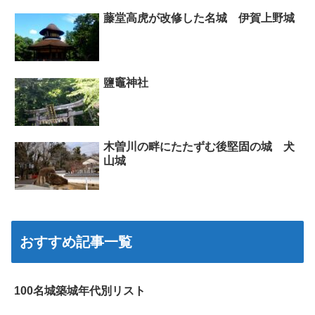
藤堂高虎が改修した名城 伊賀上野城
鹽竈神社
木曽川の畔にたたずむ後堅固の城 犬
山城
おすすめ記事一覧
100名城築城年代別リスト