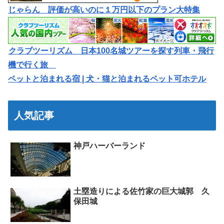
じゃらん 評価が高いのに１万円以下のプラン大特集
クラブツーリズム 日本100名城ツアーを探す列車・飛行
機で行く旅
ペットと泊まれる宿 | 犬・猫と泊まれるペット可ホテル
人気記事
神戸ハーバーランド
土塁造りによる佐竹家の巨大城郭 久
保田城