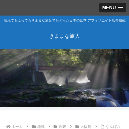
MENU
晴れてもふってもきままな旅足でたどった日本の四季 アフィリエイト広告掲載
きままな旅人
ホーム
地域
近畿
大阪府
なんば八