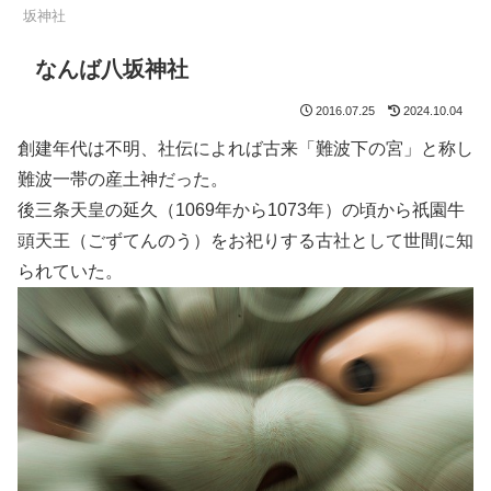
坂神社
なんば八坂神社
2016.07.25
2024.10.04
創建年代は不明、社伝によれば古来「難波下の宮」と称し
難波一帯の産土神だった。
後三条天皇の延久（1069年から1073年）の頃から祇園牛
頭天王（ごずてんのう）をお祀りする古社として世間に知
られていた。