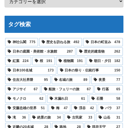
タグ検索
神社仏閣
775
歴史を訪ねる旅
492
日本の町並み
478
日本の庭園・美術館・水族館
287
歴史的建造物
262
紅葉
224
桜
191
植物園
191
朝日・夕日
182
日本100名城
173
日本の祭り・伝統行事
150
住吉大社界隈
95
名城の旅
89
夜景
77
アジサイ
67
船旅・フェリーの旅
67
行基
65
モノクロ
62
木漏れ日
61
石畳
58
安藤忠雄の世界
51
梅
47
渓谷
42
バラ
37
滝
36
絶景の旅
34
古民家
33
山岳
31
近畿の20名城
28
路地
28
現存天守
27