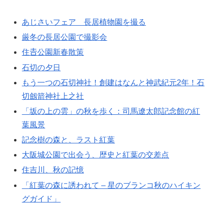
あじさいフェア 長居植物園を撮る
厳冬の長居公園で撮影会
住𠮷公園新春散策
石切の夕日
もう一つの石切神社！創建はなんと神武紀元2年！石
切劔箭神社上之社
「坂の上の雲」の秋を歩く：司馬遼太郎記念館の紅
葉風景
記念樹の森と、ラスト紅葉
大阪城公園で出会う、歴史と紅葉の交差点
住吉川、秋の記憶
「紅葉の森に誘われて – 星のブランコ秋のハイキン
グガイド」