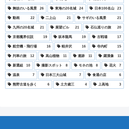
舞妓のいる風景
26
東海の20名城
24
日本100名山
23
動画
22
二上山
21
サギのいる風景
21
九州の20名城
21
展望ビル
21
石仏巡りの旅
20
京都魔界伝説
19
坂本龍馬
19
古戦場
17
航空機・飛行場
16
軽井沢
16
寺内町
15
列車の旅
12
高山植物
11
遺跡
11
羅漢像
11
新選組
10
撮影スポット
8
モネの池
8
花火
7
温泉
7
日本三大山城
7
食通の店
6
熊野古道を歩く
6
土方歳三
4
上高地
3