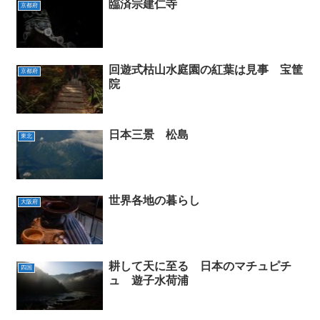
臨済宗建仁寺
京都府
回遊式枯山水庭園の紅葉は見事 宝筐
京都府
院
日本三景 松島
東北
世界各地の暮らし
大阪府
耕して天に至る 日本のマチュピチ
四国
ュ 遊子水荷浦