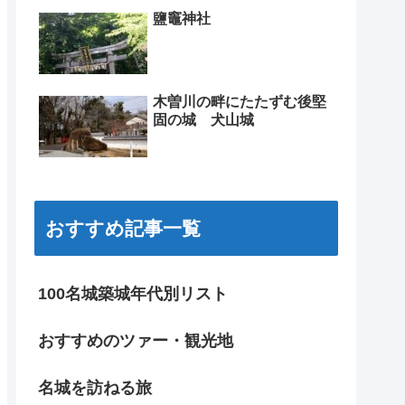
鹽竈神社
木曽川の畔にたたずむ後堅
固の城 犬山城
おすすめ記事一覧
100名城築城年代別リスト
おすすめのツァー・観光地
名城を訪ねる旅