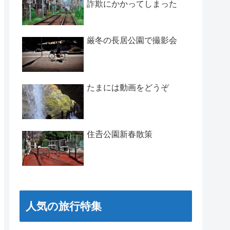
詐欺にかかってしまった
厳冬の長居公園で撮影会
たまには動画をどうぞ
住𠮷公園新春散策
人気の旅行特集