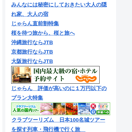
みんなには秘密にしておきたい大人の隠
れ家、大人の宿
じゃらん直前割特集
桜を待つ旅から、桜と旅へ
沖縄旅行ならJTB
京都旅行ならJTB
大阪旅行ならJTB
じゃらん 評価が高いのに１万円以下の
プラン大特集
クラブツーリズム 日本100名城ツアー
を探す列車・飛行機で行く旅