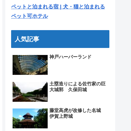
ペットと泊まれる宿 | 犬・猫と泊まれる
ペット可ホテル
人気記事
神戸ハーバーランド
土塁造りによる佐竹家の巨
大城郭 久保田城
藤堂高虎が改修した名城
伊賀上野城