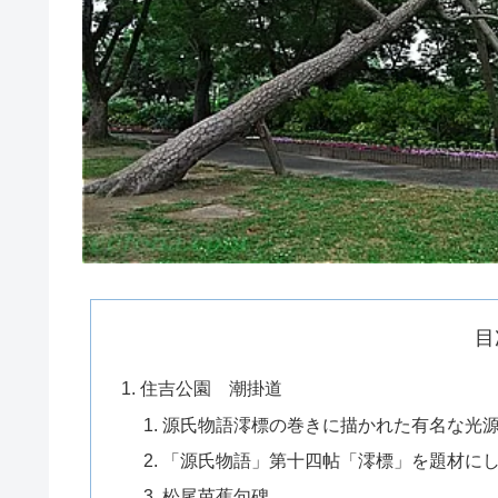
目
住吉公園 潮掛道
源氏物語澪標の巻きに描かれた有名な光
「源氏物語」第十四帖「澪標」を題材に
松尾芭蕉句碑