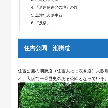
「遣唐使進発の地」の碑
島津忠久誕生石
『反橋』
住吉公園 潮掛道
住吉公園の潮掛道（住吉大社旧表参道）大阪府
れ、大阪で一番歴史のある公園となっている