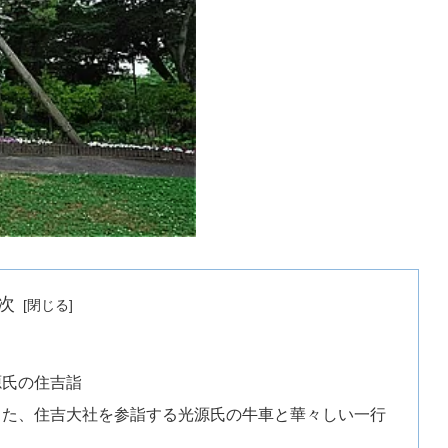
次
源氏の住吉詣
した、住吉大社を参詣する光源氏の牛車と華々しい一行