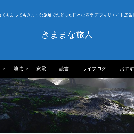
れてもふってもきままな旅足でたどった日本の四季 アフィリエイト広告
きままな旅人
旅
地域
家電
読書
ライフログ
おすす