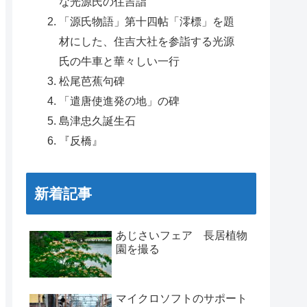
な光源氏の住吉詣
「源氏物語」第十四帖「澪標」を題
材にした、住吉大社を参詣する光源
氏の牛車と華々しい一行
松尾芭蕉句碑
「遣唐使進発の地」の碑
島津忠久誕生石
『反橋』
新着記事
あじさいフェア 長居植物
園を撮る
マイクロソフトのサポート