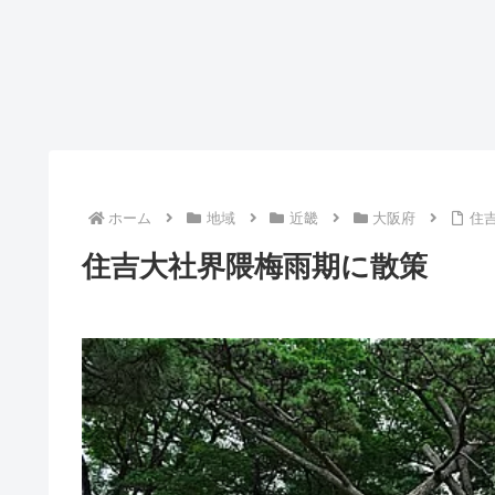
ホーム
地域
近畿
大阪府
住
住吉大社界隈梅雨期に散策