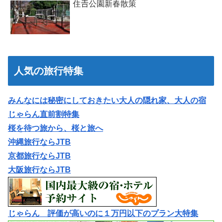
住𠮷公園新春散策
人気の旅行特集
みんなには秘密にしておきたい大人の隠れ家、大人の宿
じゃらん直前割特集
桜を待つ旅から、桜と旅へ
沖縄旅行ならJTB
京都旅行ならJTB
大阪旅行ならJTB
じゃらん 評価が高いのに１万円以下のプラン大特集