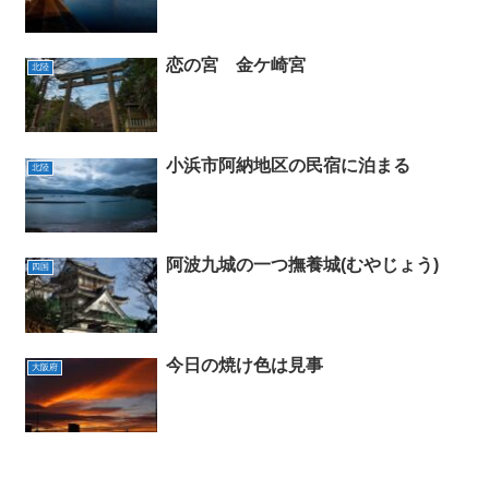
恋の宮 金ケ崎宮
北陸
小浜市阿納地区の民宿に泊まる
北陸
阿波九城の一つ撫養城(むやじょう)
四国
今日の焼け色は見事
大阪府