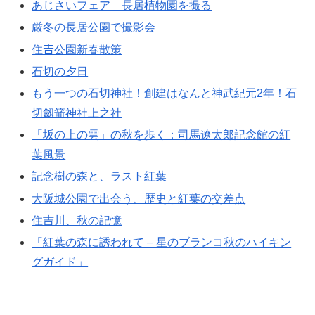
あじさいフェア 長居植物園を撮る
厳冬の長居公園で撮影会
住𠮷公園新春散策
石切の夕日
もう一つの石切神社！創建はなんと神武紀元2年！石
切劔箭神社上之社
「坂の上の雲」の秋を歩く：司馬遼太郎記念館の紅
葉風景
記念樹の森と、ラスト紅葉
大阪城公園で出会う、歴史と紅葉の交差点
住吉川、秋の記憶
「紅葉の森に誘われて – 星のブランコ秋のハイキン
グガイド」