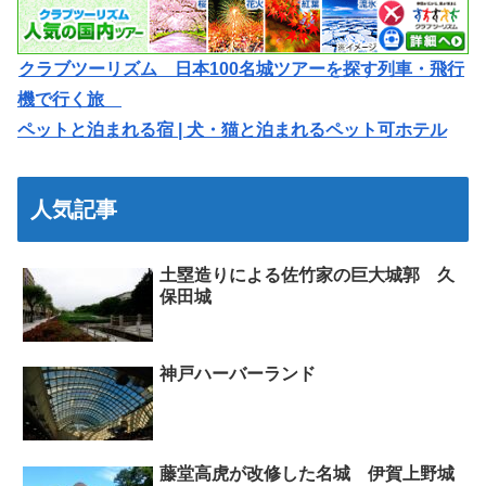
クラブツーリズム 日本100名城ツアーを探す列車・飛行
機で行く旅
ペットと泊まれる宿 | 犬・猫と泊まれるペット可ホテル
人気記事
土塁造りによる佐竹家の巨大城郭 久
保田城
神戸ハーバーランド
藤堂高虎が改修した名城 伊賀上野城