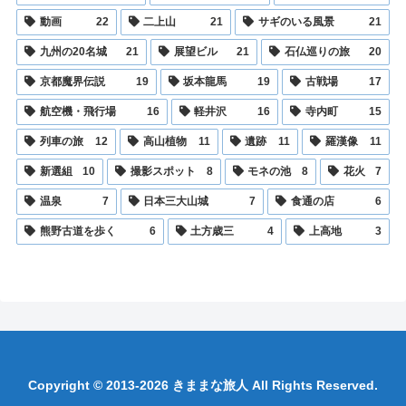
動画
22
二上山
21
サギのいる風景
21
九州の20名城
21
展望ビル
21
石仏巡りの旅
20
京都魔界伝説
19
坂本龍馬
19
古戦場
17
航空機・飛行場
16
軽井沢
16
寺内町
15
列車の旅
12
高山植物
11
遺跡
11
羅漢像
11
新選組
10
撮影スポット
8
モネの池
8
花火
7
温泉
7
日本三大山城
7
食通の店
6
熊野古道を歩く
6
土方歳三
4
上高地
3
Copyright © 2013-2026 きままな旅人 All Rights Reserved.