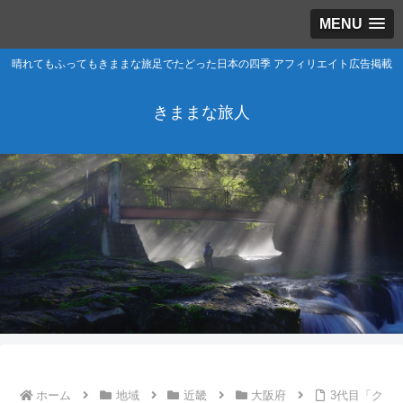
MENU
晴れてもふってもきままな旅足でたどった日本の四季 アフィリエイト広告掲載
きままな旅人
ホーム
地域
近畿
大阪府
3代目「ク