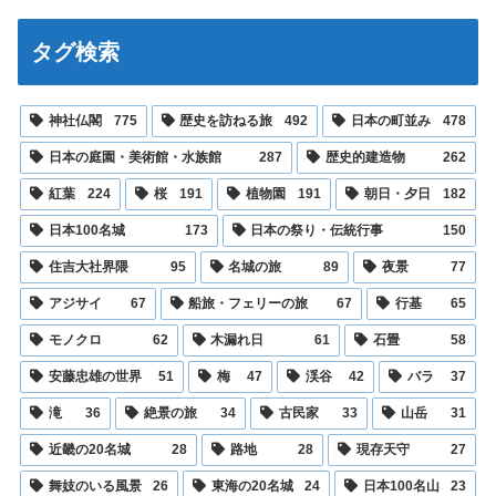
タグ検索
神社仏閣
775
歴史を訪ねる旅
492
日本の町並み
478
日本の庭園・美術館・水族館
287
歴史的建造物
262
紅葉
224
桜
191
植物園
191
朝日・夕日
182
日本100名城
173
日本の祭り・伝統行事
150
住吉大社界隈
95
名城の旅
89
夜景
77
アジサイ
67
船旅・フェリーの旅
67
行基
65
モノクロ
62
木漏れ日
61
石畳
58
安藤忠雄の世界
51
梅
47
渓谷
42
バラ
37
滝
36
絶景の旅
34
古民家
33
山岳
31
近畿の20名城
28
路地
28
現存天守
27
舞妓のいる風景
26
東海の20名城
24
日本100名山
23