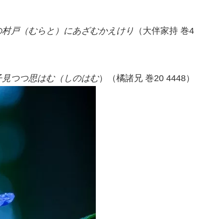
の村戸（むらと）にあざむかえけり
（大伴家持 巻4
子見つつ思はむ（しのはむ
）（橘諸兄 巻20 4448）