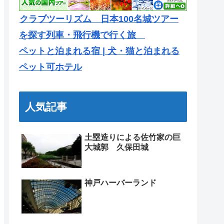
クラブツーリズム 日本100名城ツアー
を探す列車・飛行機で行く旅
ペットと泊まれる宿 | 犬・猫と泊まれる
ペット可ホテル
人気記事
土塁造りによる佐竹家の巨
大城郭 久保田城
神戸ハーバーランド