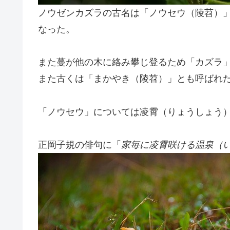
ノウゼンカズラの古名は「ノウセウ（陵苕）
なった。
また蔓が他の木に絡み攀じ登るため「カズラ
また古くは「まかやき（陵苕）」とも呼ばれ
「ノウセウ」については凌霄（りょうしょう
正岡子規の俳句に「
家毎に凌霄咲ける温泉（