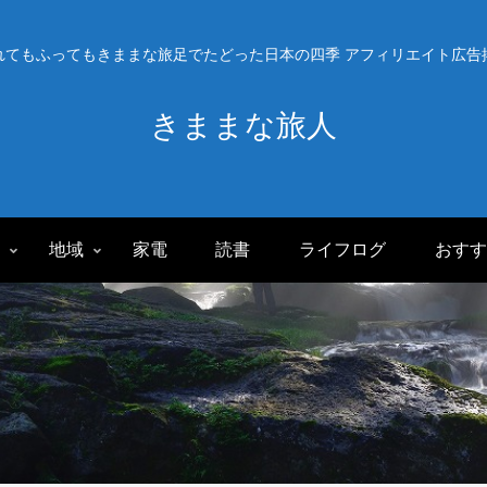
れてもふってもきままな旅足でたどった日本の四季 アフィリエイト広告
きままな旅人
旅
地域
家電
読書
ライフログ
おすす