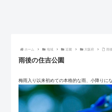
ホーム
地域
近畿
大阪府
雨
雨後の住吉公園
梅雨入り以来初めての本格的な雨、小降りに