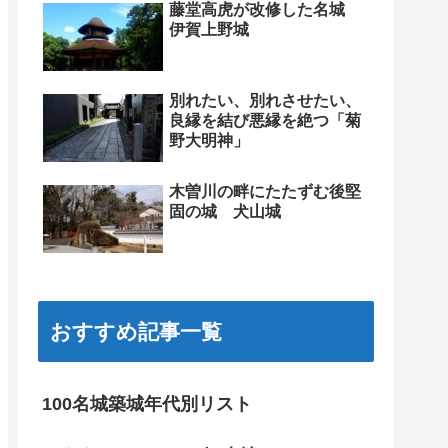
藤堂高虎が改修した名城
伊賀上野城
別れたい、別れさせたい、
良縁を結び悪縁を絶つ「菊
野大明神」
木曽川の畔にたたずむ後堅
固の城 犬山城
おすすめ記事一覧
100名城築城年代別リスト