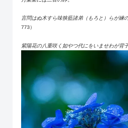
言問はぬ木すら味狭藍諸弟（もろと）らが練
773）
紫陽花の八重咲く如やつ代にをいませわが背