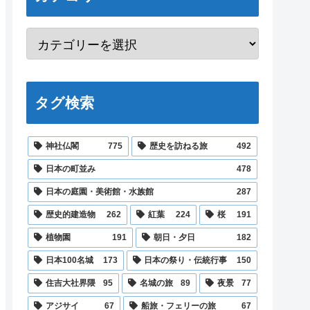
タグ検索
神社仏閣
775
歴史を訪ねる旅
492
日本の町並み
478
日本の庭園・美術館・水族館
287
歴史的建造物
262
紅葉
224
桜
191
植物園
191
朝日・夕日
182
日本100名城
173
日本の祭り・伝統行事
150
住吉大社界隈
95
名城の旅
89
夜景
77
アジサイ
67
船旅・フェリーの旅
67