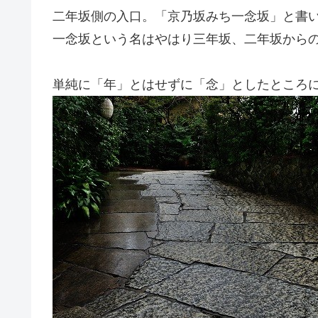
二年坂側の入口。「京乃坂みち一念坂」と書
一念坂という名はやはり三年坂、二年坂から
単純に「年」とはせずに「念」としたところ