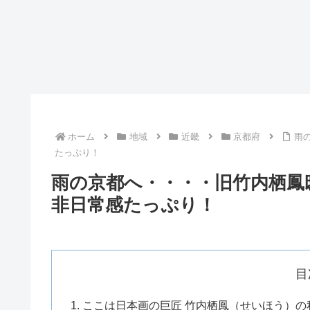
ホーム
地域
近畿
京都府
雨
たっぷり！
雨の京都へ・・・・旧竹内栖鳳
非日常感たっぷり！
目
ここは日本画の巨匠 竹内栖鳳（せいほう）