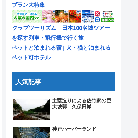
プラン大特集
クラブツーリズム 日本100名城ツアー
を探す列車・飛行機で行く旅
ペットと泊まれる宿 | 犬・猫と泊まれる
ペット可ホテル
人気記事
土塁造りによる佐竹家の巨
大城郭 久保田城
神戸ハーバーランド