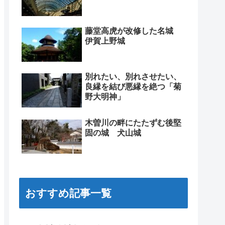
藤堂高虎が改修した名城
伊賀上野城
別れたい、別れさせたい、
良縁を結び悪縁を絶つ「菊
野大明神」
木曽川の畔にたたずむ後堅
固の城 犬山城
おすすめ記事一覧