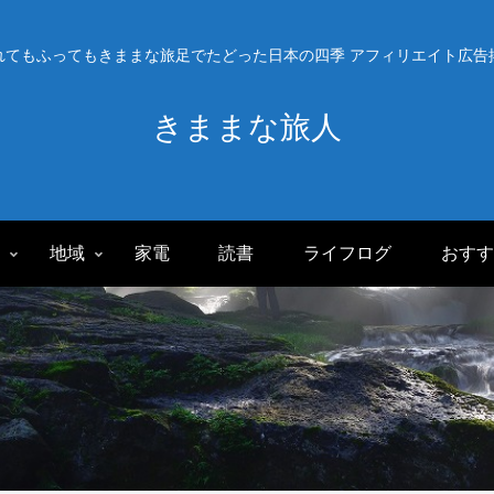
れてもふってもきままな旅足でたどった日本の四季 アフィリエイト広告
きままな旅人
旅
地域
家電
読書
ライフログ
おすす