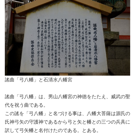
謠曲「弓八幡」と石清水八幡宮
謠曲「弓八幡」は、男山八幡宮の神徳をたたえ、威武の聖
代を祝う曲である。
この謠を「弓八幡」と名づける事は、八幡大菩薩は源氏の
氏神弓矢の守護神であるから弓と矢と幡との三つの兵具に
訳して弓矢幡と名付けたのである。とある。