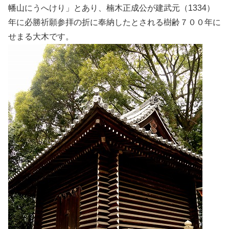
幡山にうへけり」とあり、楠木正成公が建武元（1334）
年に必勝祈願参拝の折に奉納したとされる樹齢７００年に
せまる大木です。