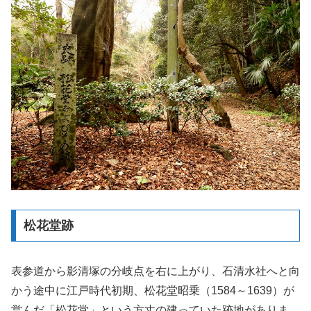
松花堂跡
表参道から影清塚の分岐点を右に上がり、石清水社へと向
かう途中に江戸時代初期、松花堂昭乗（1584～1639）が
営んだ「松花堂」という方丈の建っていた跡地がありま