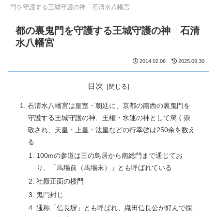
門を守護する王城守護の神 石清水八幡宮
都の裏鬼門を守護する王城守護の神 石清
水八幡宮
2014.02.06
2025.09.30
目次
石清水八幡宮は皇室・朝廷に、京都の南西の裏鬼門を
守護する王城守護の神、王権・水運の神として篤く崇
敬され、天皇・上皇・法皇などの行幸啓は250余を数え
る
100mの参道は三の鳥居から南総門まで通じてお
り、「馬場前（馬場末）」とも呼ばれている
社殿正面の楼門
鬼門封じ
通称「信長塀」とも呼ばれ、織田信長公が好んで採