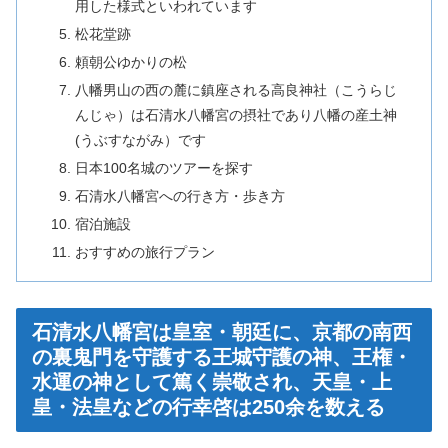
用した様式といわれています
松花堂跡
頼朝公ゆかりの松
八幡男山の西の麓に鎮座される高良神社（こうらじ
んじゃ）は石清水八幡宮の摂社であり八幡の産土神
(うぶすながみ）です
日本100名城のツアーを探す
石清水八幡宮への行き方・歩き方
宿泊施設
おすすめの旅行プラン
石清水八幡宮は皇室・朝廷に、京都の南西
の裏鬼門を守護する王城守護の神、王権・
水運の神として篤く崇敬され、天皇・上
皇・法皇などの行幸啓は250余を数える