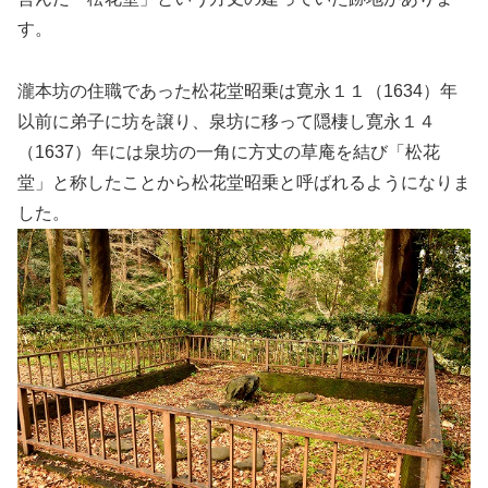
す。
瀧本坊の住職であった松花堂昭乗は寛永１１（1634）年
以前に弟子に坊を譲り、泉坊に移って隠棲し寛永１４
（1637）年には泉坊の一角に方丈の草庵を結び「松花
堂」と称したことから松花堂昭乗と呼ばれるようになりま
した。