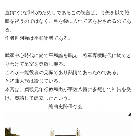
直(すぐ)な御代のためしであるこの祝言は、弓矢を以て戦
勝を祝うのではなく、弓を袋に入れて武をおさめるのであ
る。
作者世阿弥は平和論者である。
武家中心時代に於て平和論を唱え、将軍専横時代に於てと
りわけて皇室を尊敬し奉る。
これが一能役者の見識であり熱情であったのである。
と謠曲大観は論じている。
本宮は、貞観元年行教和尚が宇佐八幡に参籠して神告を受
け、奏請して建立したという。
謠曲史跡保存会