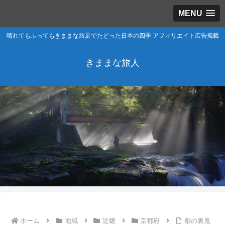
MENU
晴れてもふってもきままな旅足でたどった日本の四季 アフィリエイト広告掲載
きままな旅人
ホーム
地域
近畿
京都府
都の裏鬼