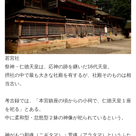
若宮社
祭神・仁徳天皇は、応神の跡を継いだ16代天皇。
摂社の中で最も大きな社殿を有するが、社殿そのものは相
当古い。
考古録では、「本宮鎮座の頃からの小祠で、仁徳天皇１座
を祀る」とある。
中に柔和型・忿怒型２躰の神像が祀られているという。
神がもつ和魂（ニギタマ）・荒魂（アラタマ）というふた