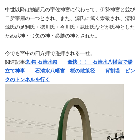
中世以降は勧請元の宇佐神宮に代わって、伊勢神宮と並び
二所宗廟の一つとされ、また、源氏に篤く崇敬され、清和
源氏の足利氏・徳川氏・今川氏・武田氏などが氏神とした
ため武神・弓矢の神・必勝の神とされた。
今でも宮中の四方拝で遥拝される一社。
関連記事:
勅祭 石清水祭
豪快！！ 石清水八幡宮で湯
立て神事
石清水八幡宮 桜の散策径
背割堤 ピン
クのトンネルを行く