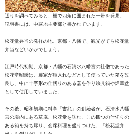
辺りを調べてみると、柵で四角に囲まれた一帯を発見。
説明書には、中露地主要部と書かれています。
松花堂弁当の発祥の地、京都・八幡で、観光がてら松花堂
弁当などいかがでしょう。
江戸時代初期、京都・八幡の石清水八幡宮の社僧であった
松花堂昭乗は、農家が種入れなどとして使っていた箱を改
良し、中に十字形の仕切りのある器を作り絵具箱や煙草盆
として使用していました。
その後、昭和初期に料亭「吉兆」の創始者が、石清水八幡
宮の境内にある草庵、松花堂を訪れ、この四つの仕切りの
ある箱を持ち帰り、会席料理を盛りつけた、「松花堂弁
当」を創りだしました。