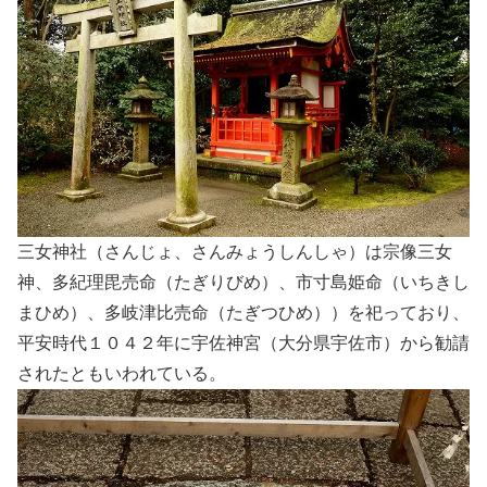
三女神社（さんじょ、さんみょうしんしゃ）は宗像三女
神、多紀理毘売命（たぎりびめ）、市寸島姫命（いちきし
まひめ）、多岐津比売命（たぎつひめ））を祀っており、
平安時代１０４２年に宇佐神宮（大分県宇佐市）から勧請
されたともいわれている。