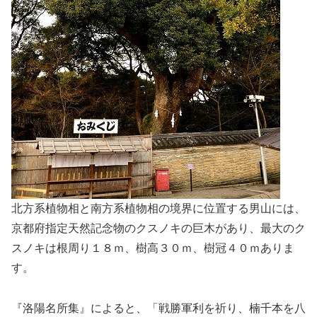
北方系植物相と南方系植物相の境界に位置する男山には、
京都府指定天然記念物のクスノキの巨木があり、最大のク
スノキは根周り１８ｍ、樹高３０ｍ、樹冠４０ｍありま
す。
『洛陽名所集』によると、「戦勝軍利を祈り、楠千本を八