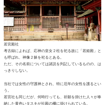
若宮殿社
考古録によれば、応神の皇女２柱を祀る故に「若姫殿」と
も呼ばれ、神像２躰を祀るとある。
ただ、その名前については諸説を列記しているものの、は
っきりしない。
当社では女性の守護神とされ、特に厄年の女性を護るとい
う。
若宮社も同じだが、何時行っても、祈願を掛けた人々が奉
納した黄色いタスキが社殿の柵に掛けられている。