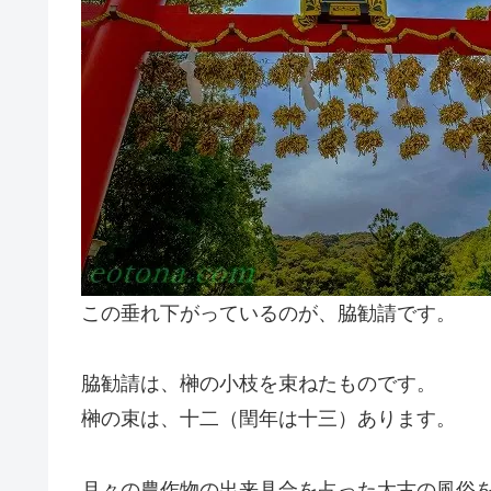
この垂れ下がっているのが、脇勧請です。
脇勧請は、榊の小枝を束ねたものです。
榊の束は、十二（閏年は十三）あります。
月々の農作物の出来具合を占った太古の風俗