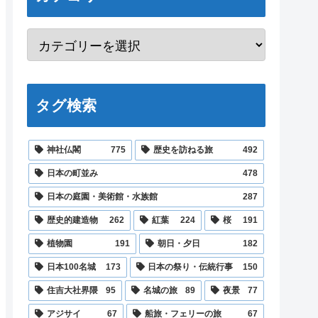
タグ検索
神社仏閣
775
歴史を訪ねる旅
492
日本の町並み
478
日本の庭園・美術館・水族館
287
歴史的建造物
262
紅葉
224
桜
191
植物園
191
朝日・夕日
182
日本100名城
173
日本の祭り・伝統行事
150
住吉大社界隈
95
名城の旅
89
夜景
77
アジサイ
67
船旅・フェリーの旅
67