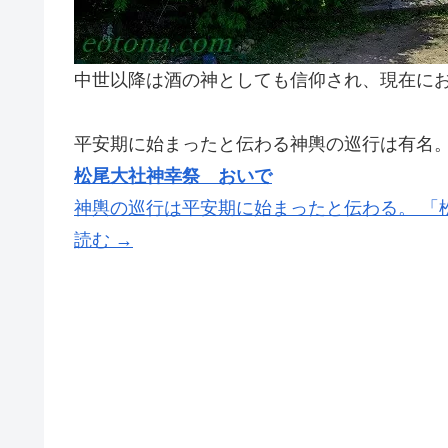
中世以降は酒の神としても信仰され、現在に
平安期に始まったと伝わる神輿の巡行は有名
松尾大社神幸祭 おいで
神輿の巡行は平安期に始まったと伝わる。 「
読む →