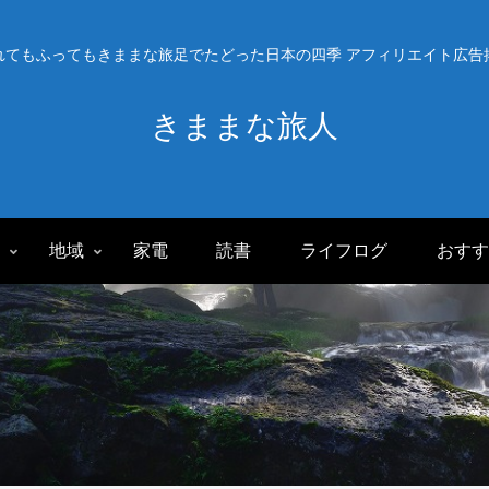
れてもふってもきままな旅足でたどった日本の四季 アフィリエイト広告
きままな旅人
旅
地域
家電
読書
ライフログ
おすす