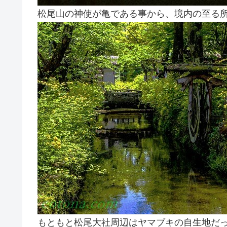
松尾山の神使が亀である事から、境内の至る
もともと松尾大社周辺はヤマブキの自生地だ