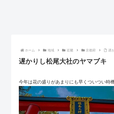
ホーム
地域
近畿
京都府
遅
遅かりし松尾大社のヤマブキ
今年は花の盛りがあまりにも早くついつい時