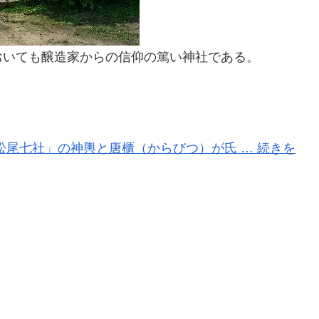
おいても醸造家からの信仰の篤い神社である。
。
松尾七社」の神輿と唐櫃（からびつ）が氏 … 続きを