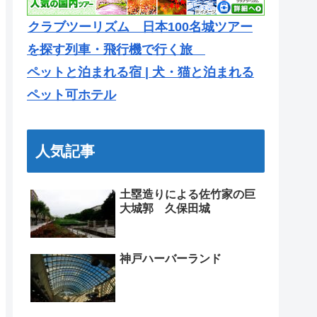
クラブツーリズム 日本100名城ツアー
を探す列車・飛行機で行く旅
ペットと泊まれる宿 | 犬・猫と泊まれる
ペット可ホテル
人気記事
土塁造りによる佐竹家の巨
大城郭 久保田城
神戸ハーバーランド