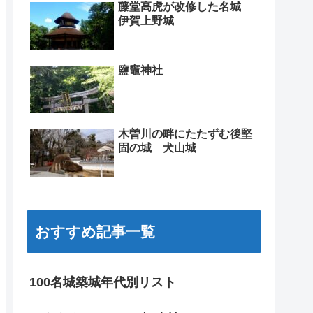
藤堂高虎が改修した名城
伊賀上野城
鹽竈神社
木曽川の畔にたたずむ後堅
固の城 犬山城
おすすめ記事一覧
100名城築城年代別リスト