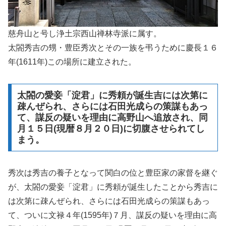
慈舟山と号し浄土宗西山禅林寺派に属す。
太閤秀吉の甥・豊臣秀次とその一族を弔うために慶長１６
年(1611年)この場所に建立された。
太閤の愛妾「淀君」に秀頼が誕生吉には次第に
疎んぜられ、さらには石田光成らの策謀もあっ
て、謀反の疑いを理由に高野山へ追放され、同
月１５日(現暦８月２０日)に切腹させられてし
まう。
秀次は秀吉の養子となって関白の位と豊臣家の家督を継ぐ
が、太閤の愛妾「淀君」に秀頼が誕生したことから秀吉に
は次第に疎んぜられ、さらには石田光成らの策謀もあっ
て、ついに文禄４年(1595年)７月、謀反の疑いを理由に高