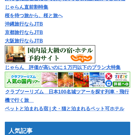
じゃらん直前割特集
桜を待つ旅から、桜と旅へ
沖縄旅行ならJTB
京都旅行ならJTB
大阪旅行ならJTB
じゃらん 評価が高いのに１万円以下のプラン大特集
クラブツーリズム 日本100名城ツアーを探す列車・飛行
機で行く旅
ペットと泊まれる宿 | 犬・猫と泊まれるペット可ホテル
人気記事