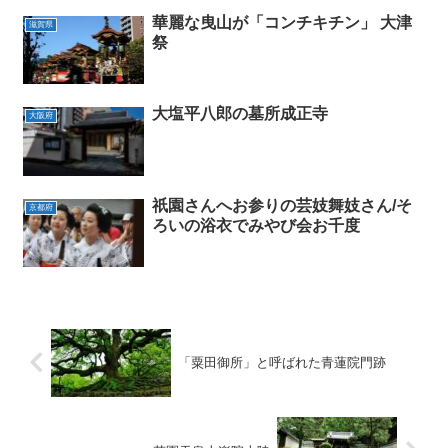
華麗な曳山が「コンチキチン」 大津
滋賀県
祭
大塩平八郎の墓所成正寺
大阪府
祇園さんへお参りの芸妓舞妓さん/そ
京都府
ろいの浴衣でみやび会お千度
「粟田御所」と呼ばれた青蓮院門跡