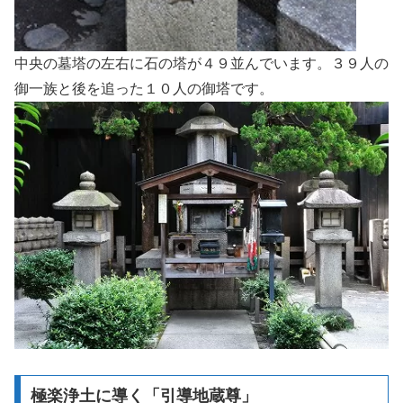
中央の墓塔の左右に石の塔が４９並んでいます。３９人の
御一族と後を追った１０人の御塔です。
極楽浄土に導く「引導地蔵尊」