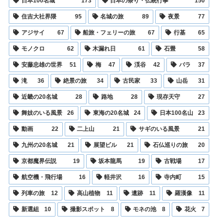
日本100名城
173
日本の祭り・伝統行事
150
住吉大社界隈
95
名城の旅
89
夜景
77
アジサイ
67
船旅・フェリーの旅
67
行基
65
モノクロ
62
木漏れ日
61
石畳
58
安藤忠雄の世界
51
梅
47
渓谷
42
バラ
37
滝
36
絶景の旅
34
古民家
33
山岳
31
近畿の20名城
28
路地
28
現存天守
27
舞妓のいる風景
26
東海の20名城
24
日本100名山
23
動画
22
二上山
21
サギのいる風景
21
九州の20名城
21
展望ビル
21
石仏巡りの旅
20
京都魔界伝説
19
坂本龍馬
19
古戦場
17
航空機・飛行場
16
軽井沢
16
寺内町
15
列車の旅
12
高山植物
11
遺跡
11
羅漢像
11
新選組
10
撮影スポット
8
モネの池
8
花火
7