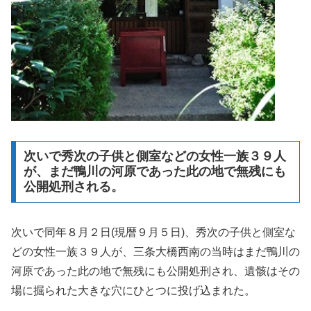
次いで秀次の子供と側室などの女性一族３９人
が、まだ鴨川の河原であった此の地で無残にも
公開処刑される。
次いで同年８月２日(現暦９月５日)、秀次の子供と側室な
どの女性一族３９人が、三条大橋西南の当時はまだ鴨川の
河原であった此の地で無残にも公開処刑され、遺骸はその
場に掘られた大きな穴にひとつに投げ込まれた。