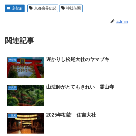
京都府
京都魔界伝説
神社仏閣
admin
関連記事
遅かりし松尾大社のヤマブキ
京都府
山法師がとてもきれい 霊山寺
奈良県
2025年初詣 住吉大社
大阪府