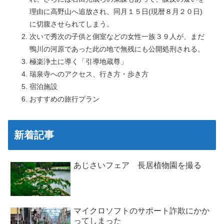
理由に高野山へ追放され、同月１５日(現暦８月２０日)
に切腹させられてしまう。
次いで秀次の子供と側室などの女性一族３９人が、まだ
鴨川の河原であった此の地で無残にも公開処刑される。
極楽浄土に導く「引導地蔵尊」
瑞泉寺へのアクセス、行き方・歩き方
宿泊施設
おすすめの旅行プラン
新着記事
あじさいフェア 長居植物園を撮る
マイクロソフトのサポート詐欺にかか
ってしまった