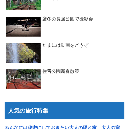
厳冬の長居公園で撮影会
たまには動画をどうぞ
住𠮷公園新春散策
人気の旅行特集
みんなには秘密にしておきたい大人の隠れ家、大人の宿