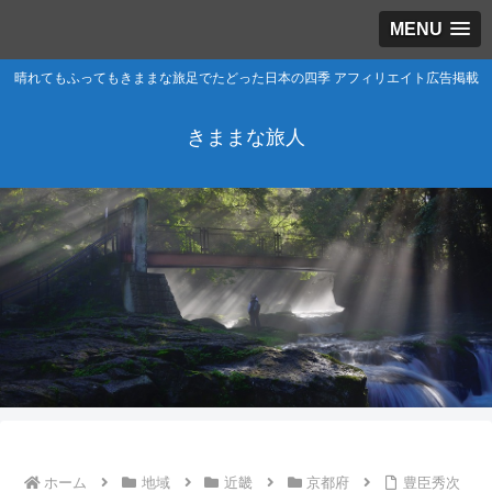
MENU
晴れてもふってもきままな旅足でたどった日本の四季 アフィリエイト広告掲載
きままな旅人
ホーム
地域
近畿
京都府
豊臣秀次