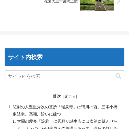
花園天皇十楽院上陵
サイト内検索
目次
悲劇の人豊臣秀次の墓所「瑞泉寺」は鴨川の西、三条小橋
東詰南、高瀬川沿いに建つ
太閤の愛妾「淀君」に秀頼が誕生吉には次第に疎んぜら
れ、さらには石田光成らの策謀もあって、謀反の疑いを