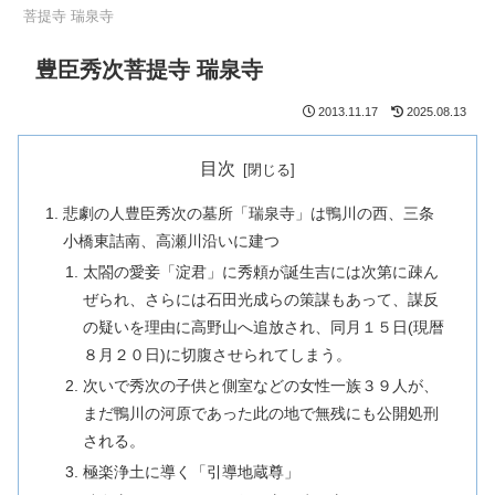
菩提寺 瑞泉寺
豊臣秀次菩提寺 瑞泉寺
2013.11.17
2025.08.13
目次
悲劇の人豊臣秀次の墓所「瑞泉寺」は鴨川の西、三条
小橋東詰南、高瀬川沿いに建つ
太閤の愛妾「淀君」に秀頼が誕生吉には次第に疎ん
ぜられ、さらには石田光成らの策謀もあって、謀反
の疑いを理由に高野山へ追放され、同月１５日(現暦
８月２０日)に切腹させられてしまう。
次いで秀次の子供と側室などの女性一族３９人が、
まだ鴨川の河原であった此の地で無残にも公開処刑
される。
極楽浄土に導く「引導地蔵尊」