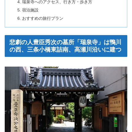
瑞泉寺へのアクセス、行き方・歩き方
宿泊施設
おすすめの旅行プラン
悲劇の人豊臣秀次の墓所「瑞泉寺」は鴨川
の西、三条小橋東詰南、高瀬川沿いに建つ