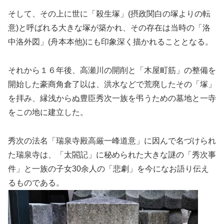
そして、その上に世に「殺生塚」(摂政関白の塚よりの転
意)と呼ばれる大きな塚が築かれ、その存在は当時の「洛
中洛外図」(舟本本他)にも印象深く描かれることとなる。
それから１６年後、高瀬川の開削と「木屋町筋」の整備を
開始した豪商角倉了以は、洪水などで荒廃したその「塚」
を拝み、縁浅からぬ豊臣秀次一族を弔うための墓地と一寺
をこの地に建立した。
秀次の法名「瑞泉寺殿高厳一峰道意」に因んで名づけられ
た瑞泉寺は、「太閤記」に秘められた大きな謎の「秀次事
件」と一族の子女30余人の「悲劇」を今になお語り伝え
るものである。