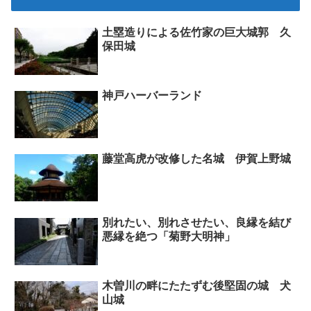
土塁造りによる佐竹家の巨大城郭 久
保田城
神戸ハーバーランド
藤堂高虎が改修した名城 伊賀上野城
別れたい、別れさせたい、良縁を結び
悪縁を絶つ「菊野大明神」
木曽川の畔にたたずむ後堅固の城 犬
山城