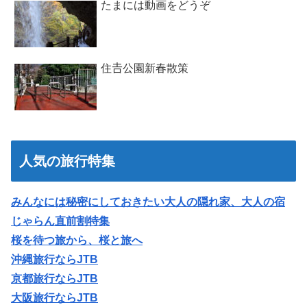
たまには動画をどうぞ
住𠮷公園新春散策
人気の旅行特集
みんなには秘密にしておきたい大人の隠れ家、大人の宿
じゃらん直前割特集
桜を待つ旅から、桜と旅へ
沖縄旅行ならJTB
京都旅行ならJTB
大阪旅行ならJTB