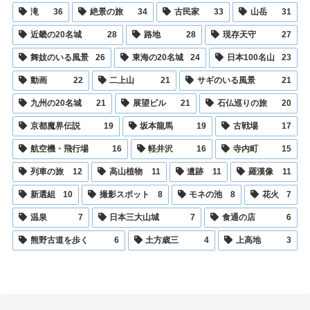
滝
36
絶景の旅
34
古民家
33
山岳
31
近畿の20名城
28
路地
28
現存天守
27
舞妓のいる風景
26
東海の20名城
24
日本100名山
23
動画
22
二上山
21
サギのいる風景
21
九州の20名城
21
展望ビル
21
石仏巡りの旅
20
京都魔界伝説
19
坂本龍馬
19
古戦場
17
航空機・飛行場
16
軽井沢
16
寺内町
15
列車の旅
12
高山植物
11
遺跡
11
羅漢像
11
新選組
10
撮影スポット
8
モネの池
8
花火
7
温泉
7
日本三大山城
7
食通の店
6
熊野古道を歩く
6
土方歳三
4
上高地
3