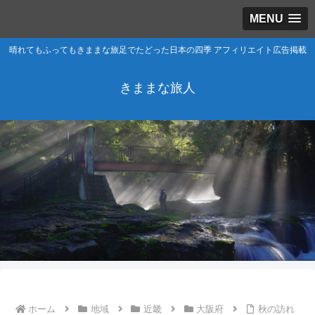
MENU
晴れてもふってもきままな旅足でたどった日本の四季 アフィリエイト広告掲載
きままな旅人
ホーム
地域
近畿
大阪府
秋の訪れ