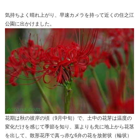
気持ちよく晴れ上がり、早速カメラを持って近くの住之江
公園に出かけました。
花期は秋の彼岸の頃（9月中旬）で、土中の花芽は温度の
変化だけを感じて季節を知り、葉よりも先に地上から花茎
を出して、散形花序で真っ赤な6弁の花を放射状（輪状）