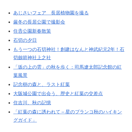
あじさいフェア 長居植物園を撮る
厳冬の長居公園で撮影会
住𠮷公園新春散策
石切の夕日
もう一つの石切神社！創建はなんと神武紀元2年！石
切劔箭神社上之社
「坂の上の雲」の秋を歩く：司馬遼太郎記念館の紅
葉風景
記念樹の森と、ラスト紅葉
大阪城公園で出会う、歴史と紅葉の交差点
住吉川、秋の記憶
「紅葉の森に誘われて – 星のブランコ秋のハイキン
グガイド」