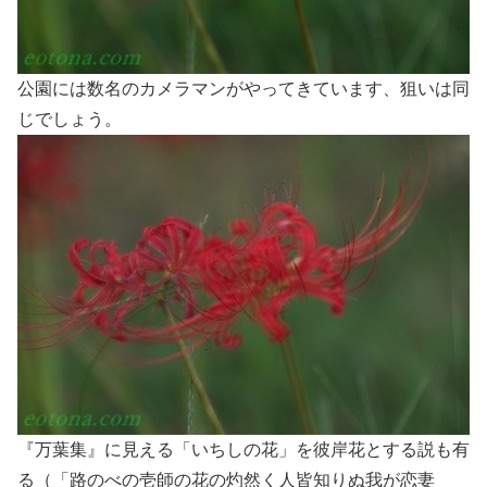
公園には数名のカメラマンがやってきています、狙いは同
じでしょう。
『万葉集』に見える「いちしの花」を彼岸花とする説も有
る（「路のべの壱師の花の灼然く人皆知りぬ我が恋妻