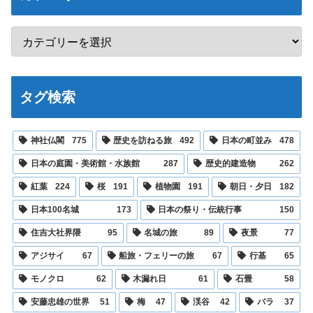
タグ検索
神社仏閣
775
歴史を訪ねる旅
492
日本の町並み
478
日本の庭園・美術館・水族館
287
歴史的建造物
262
紅葉
224
桜
191
植物園
191
朝日・夕日
182
日本100名城
173
日本の祭り・伝統行事
150
住吉大社界隈
95
名城の旅
89
夜景
77
アジサイ
67
船旅・フェリーの旅
67
行基
65
モノクロ
62
木漏れ日
61
石畳
58
安藤忠雄の世界
51
梅
47
渓谷
42
バラ
37