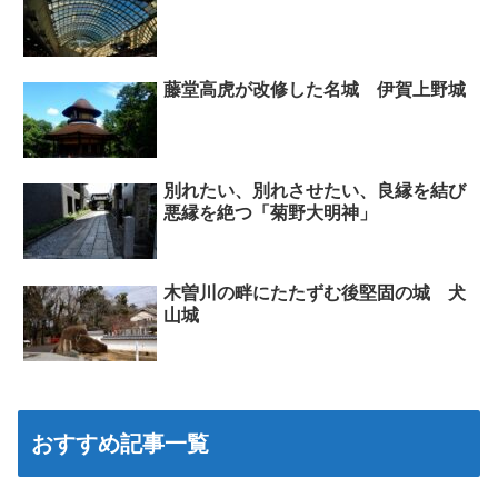
藤堂高虎が改修した名城 伊賀上野城
別れたい、別れさせたい、良縁を結び
悪縁を絶つ「菊野大明神」
木曽川の畔にたたずむ後堅固の城 犬
山城
おすすめ記事一覧