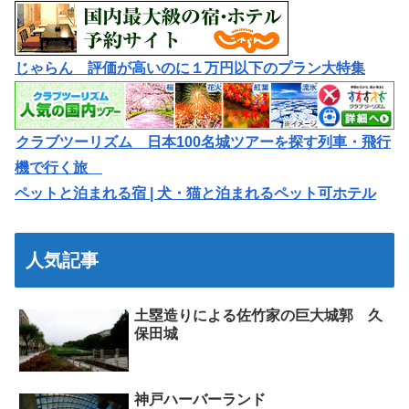
じゃらん 評価が高いのに１万円以下のプラン大特集
クラブツーリズム 日本100名城ツアーを探す列車・飛行
機で行く旅
ペットと泊まれる宿 | 犬・猫と泊まれるペット可ホテル
人気記事
土塁造りによる佐竹家の巨大城郭 久
保田城
神戸ハーバーランド