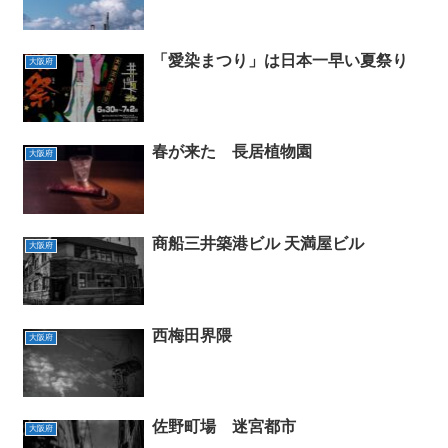
「愛染まつり」は日本一早い夏祭り
大阪府
春が来た 長居植物園
大阪府
商船三井築港ビル 天満屋ビル
大阪府
西梅田界隈
大阪府
佐野町場 迷宮都市
大阪府