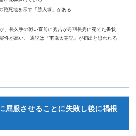
の戦死地を示す「勝入塚」がある
が、長久手の戦い直前に秀吉が丹羽長秀に宛てた書状
能性が高い。 通説は『甫庵太閤記』が初出と思われる
に屈服させることに失敗し後に禍根