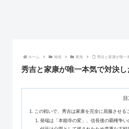
ホーム
地域
東海
秀吉と家康が唯一
秀吉と家康が唯一本気で対決し
目
この戦いで、秀吉は家康を完全に屈服させる
発端は「本能寺の変」、信長後の覇権争い
付近は公園として残されたため貴重な古戦