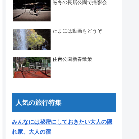
厳冬の長居公園で撮影会
たまには動画をどうぞ
住𠮷公園新春散策
人気の旅行特集
みんなには秘密にしておきたい大人の隠
れ家、大人の宿