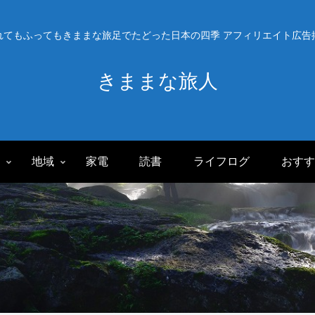
れてもふってもきままな旅足でたどった日本の四季 アフィリエイト広告
きままな旅人
旅
地域
家電
読書
ライフログ
おすす