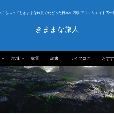
れてもふってもきままな旅足でたどった日本の四季 アフィリエイト広告
きままな旅人
旅
地域
家電
読書
ライフログ
おすす