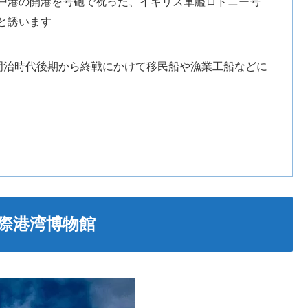
戸港の開港を号砲で祝った、イギリス軍艦ロドニー号
と誘います
）は、明治時代後期から終戦にかけて移民船や漁業工船などに
国際港湾博物館