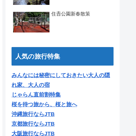
住𠮷公園新春散策
人気の旅行特集
みんなには秘密にしておきたい大人の隠
れ家、大人の宿
じゃらん直前割特集
桜を待つ旅から、桜と旅へ
沖縄旅行ならJTB
京都旅行ならJTB
大阪旅行ならJTB