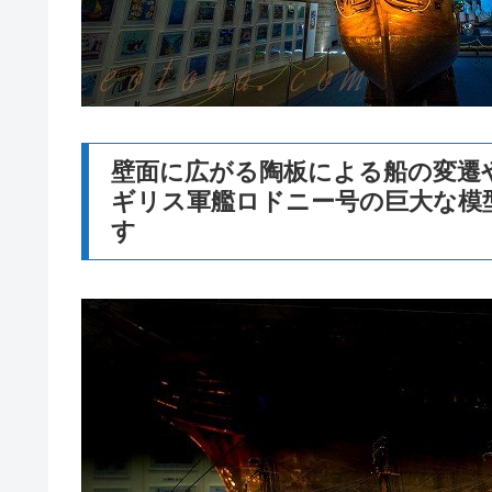
壁面に広がる陶板による船の変遷
ギリス軍艦ロドニー号の巨大な模
す