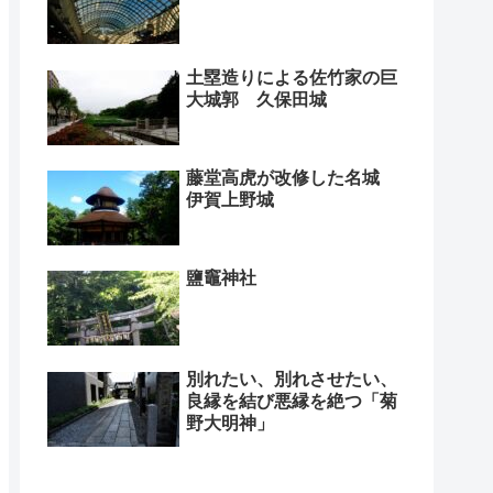
土塁造りによる佐竹家の巨
大城郭 久保田城
藤堂高虎が改修した名城
伊賀上野城
鹽竈神社
別れたい、別れさせたい、
良縁を結び悪縁を絶つ「菊
野大明神」