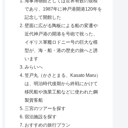
海事博物館としては世界有数の規模
であり、1987年に神戸港開港120年を
記念して開館した
壁面に広がる陶板による船の変遷や
近代神戸港の開港を号砲で祝った、
イギリス軍艦ロドニー号の巨大な模
型が、海・船・港の歴史の旅へと誘
います
みらいへ
笠戸丸（かさとまる、Kasato Maru）
は、明治時代後期から終戦にかけて
移民船や漁業工船などに使われた鋼
製貨客船
三宮のツアーを探す
宿泊施設を探す
おすすめの旅行プラン