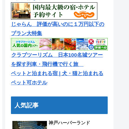
じゃらん 評価が高いのに１万円以下の
プラン大特集
クラブツーリズム 日本100名城ツアー
を探す列車・飛行機で行く旅
ペットと泊まれる宿 | 犬・猫と泊まれる
ペット可ホテル
人気記事
神戸ハーバーランド