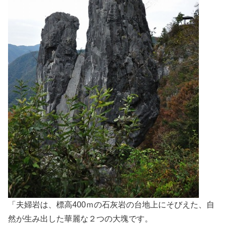
「夫婦岩は、標高400ｍの石灰岩の台地上にそびえた、自
然が生み出した華麗な２つの大塊です。