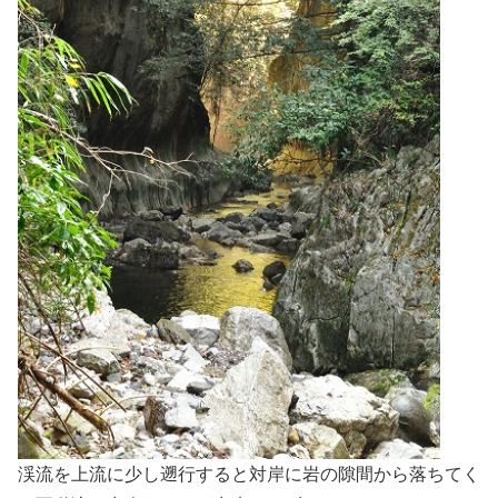
渓流を上流に少し遡行すると対岸に岩の隙間から落ちてく