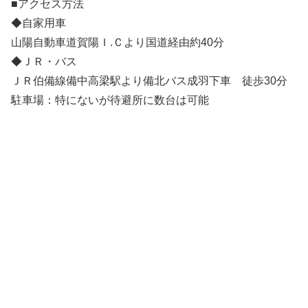
■アクセス方法
◆自家用車
山陽自動車道賀陽Ｉ.Ｃより国道経由約40分
◆ＪＲ・バス
ＪＲ伯備線備中高梁駅より備北バス成羽下車 徒歩30分
駐車場：特にないが待避所に数台は可能