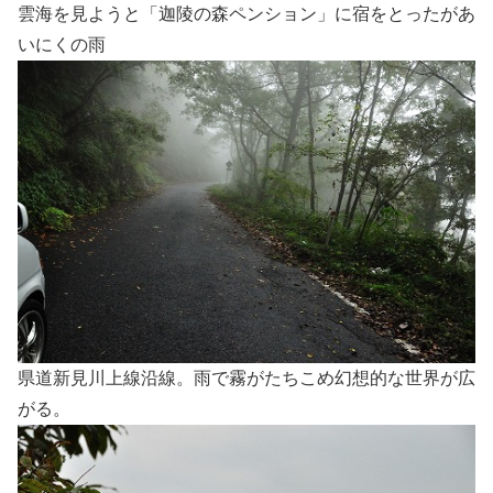
雲海を見ようと「迦陵の森ペンション」に宿をとったがあ
いにくの雨
県道新見川上線沿線。雨で霧がたちこめ幻想的な世界が広
がる。