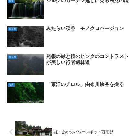
シルクのカーテン越しに見る裏見の滝
九州
みたらい渓谷 モノクロバージョン
奈良県
尾根の緑と桜のピンクのコントラスト
奈良県
が美しい行者還林道
「東洋のチロル」由布川峡谷を撮る
九州
紅・あかのパワースポット西江邸