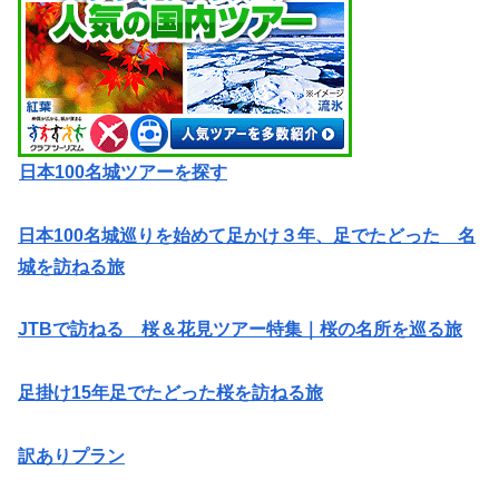
日本100名城ツアーを探す
日本100名城巡りを始めて足かけ３年、足でたどった 名
城を訪ねる旅
JTBで訪ねる 桜＆花見ツアー特集｜桜の名所を巡る旅
足掛け15年足でたどった桜を訪ねる旅
訳ありプラン