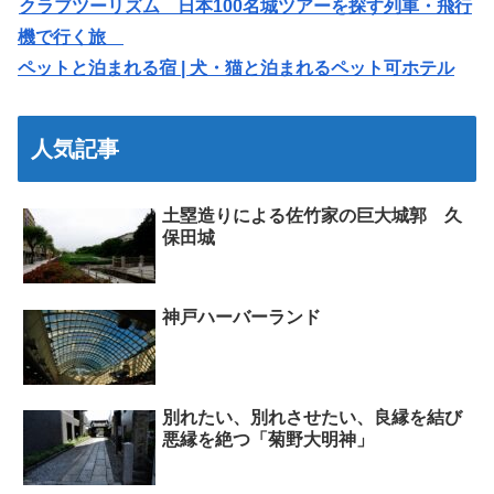
クラブツーリズム 日本100名城ツアーを探す列車・飛行
機で行く旅
ペットと泊まれる宿 | 犬・猫と泊まれるペット可ホテル
人気記事
土塁造りによる佐竹家の巨大城郭 久
保田城
神戸ハーバーランド
別れたい、別れさせたい、良縁を結び
悪縁を絶つ「菊野大明神」