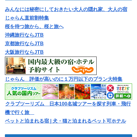
みんなには秘密にしておきたい大人の隠れ家、大人の宿
じゃらん直前割特集
桜を待つ旅から、桜と旅へ
沖縄旅行ならJTB
京都旅行ならJTB
大阪旅行ならJTB
じゃらん 評価が高いのに１万円以下のプラン大特集
クラブツーリズム 日本100名城ツアーを探す列車・飛行
機で行く旅
ペットと泊まれる宿 | 犬・猫と泊まれるペット可ホテル