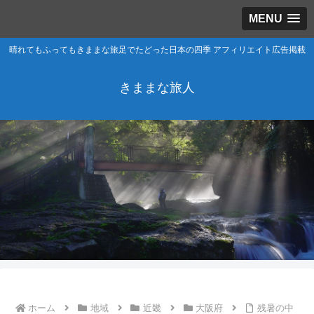
MENU
晴れてもふってもきままな旅足でたどった日本の四季 アフィリエイト広告掲載
きままな旅人
ホーム
地域
近畿
大阪府
残暑の中