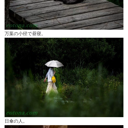
万葉の小径で昼寝。
日傘の人。