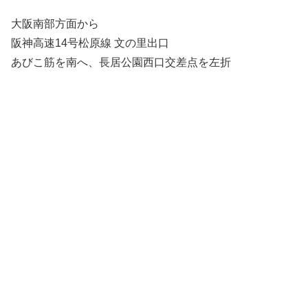
⼤阪南部⽅⾯から
阪神⾼速14号松原線 ⽂の⾥出⼝
あびこ筋を南へ、⻑居公園⻄⼝交差点を左折