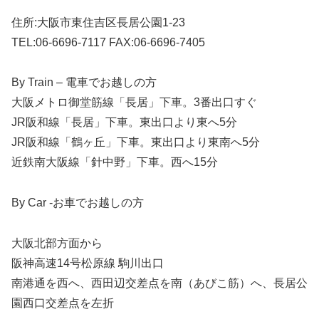
住所:大阪市東住吉区長居公園1-23
TEL:06-6696-7117 FAX:06-6696-7405
By Train – 電車でお越しの方
⼤阪メトロ御堂筋線「⻑居」下⾞。3番出⼝すぐ
JR阪和線「⻑居」下⾞。東出⼝より東へ5分
JR阪和線「鶴ヶ丘」下⾞。東出⼝より東南へ5分
近鉄南⼤阪線「針中野」下⾞。⻄へ15分
By Car -お車でお越しの方
大阪北部方面から
阪神⾼速14号松原線 駒川出⼝
南港通を⻄へ、⻄⽥辺交差点を南（あびこ筋）へ、⻑居公
園⻄⼝交差点を左折