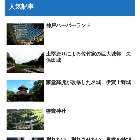
人気記事
神戸ハーバーランド
土塁造りによる佐竹家の巨大城郭 久
保田城
藤堂高虎が改修した名城 伊賀上野城
鹽竈神社
別れたい、別れさせたい、良縁を結び