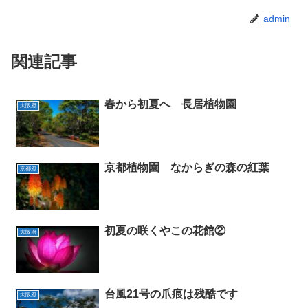
admin
関連記事
春から初夏へ 長居植物園
大阪府
京都植物園 なからぎの森の紅葉
京都府
初夏の咲くやこの花館②
大阪府
台風21号の爪痕は残酷です
大阪府