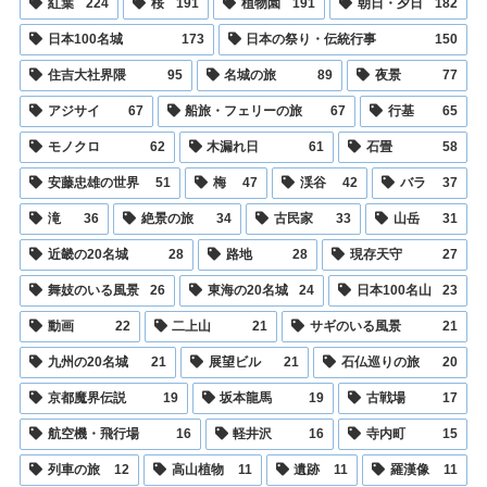
紅葉
224
桜
191
植物園
191
朝日・夕日
182
日本100名城
173
日本の祭り・伝統行事
150
住吉大社界隈
95
名城の旅
89
夜景
77
アジサイ
67
船旅・フェリーの旅
67
行基
65
モノクロ
62
木漏れ日
61
石畳
58
安藤忠雄の世界
51
梅
47
渓谷
42
バラ
37
滝
36
絶景の旅
34
古民家
33
山岳
31
近畿の20名城
28
路地
28
現存天守
27
舞妓のいる風景
26
東海の20名城
24
日本100名山
23
動画
22
二上山
21
サギのいる風景
21
九州の20名城
21
展望ビル
21
石仏巡りの旅
20
京都魔界伝説
19
坂本龍馬
19
古戦場
17
航空機・飛行場
16
軽井沢
16
寺内町
15
列車の旅
12
高山植物
11
遺跡
11
羅漢像
11