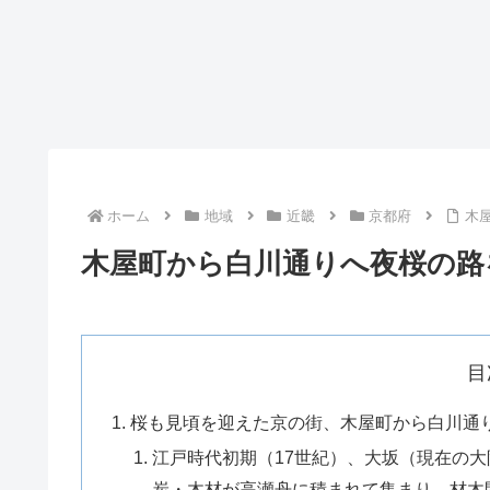
ホーム
地域
近畿
京都府
木
木屋町から白川通りへ夜桜の路
目
桜も見頃を迎えた京の街、木屋町から白川通
江戸時代初期（17世紀）、大坂（現在の
炭・木材が高瀬舟に積まれて集まり、材木