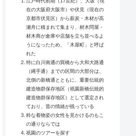
江戸時代初期（17世紀）、大坂（現
在の大阪府大阪市）や伏見（現在の
京都市伏見区）から薪炭・木材が高
瀬舟に積まれて集まり、材木問屋・
材木商が倉庫や店舗を立ち並べるよ
うになったため、「木屋町」と呼ば
れた
特に白川南通の巽橋から大和大路通
（縄手通）までの区間の大部分は、
北側の新橋通とともに、重要伝統的
建造物群保存地区（祇園新橋伝統的
建造物群保存地区）として選定され
ており、昔の情緒が残っている
粋な着物姿の女性を見かけるのもこ
の通りならでは
祇園のツアーを探す