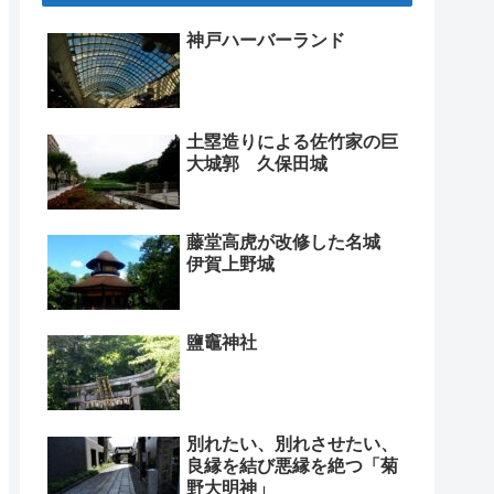
神戸ハーバーランド
土塁造りによる佐竹家の巨
大城郭 久保田城
藤堂高虎が改修した名城
伊賀上野城
鹽竈神社
別れたい、別れさせたい、
良縁を結び悪縁を絶つ「菊
野大明神」