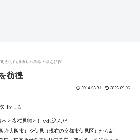
屋町から白川通りへ夜桜の路を彷徨
を彷徨
2014.03.31
2025.09.06
次
りへと夜桜見物としゃれ込んだ
大阪府大阪市）や伏見（現在の京都市伏見区）から薪
問屋・材木商が倉庫や店舗を立ち並べるようになった