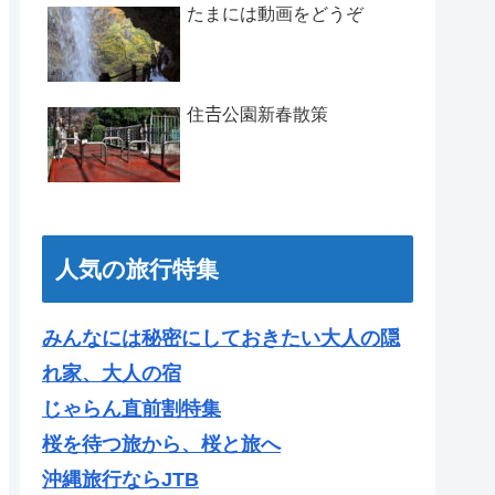
たまには動画をどうぞ
住𠮷公園新春散策
人気の旅行特集
みんなには秘密にしておきたい大人の隠
れ家、大人の宿
じゃらん直前割特集
桜を待つ旅から、桜と旅へ
沖縄旅行ならJTB