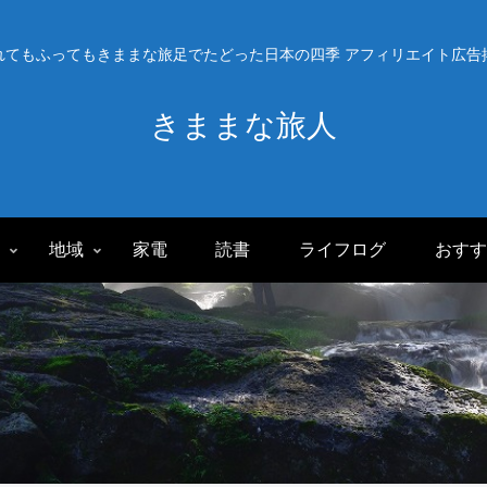
れてもふってもきままな旅足でたどった日本の四季 アフィリエイト広告
きままな旅人
旅
地域
家電
読書
ライフログ
おすす