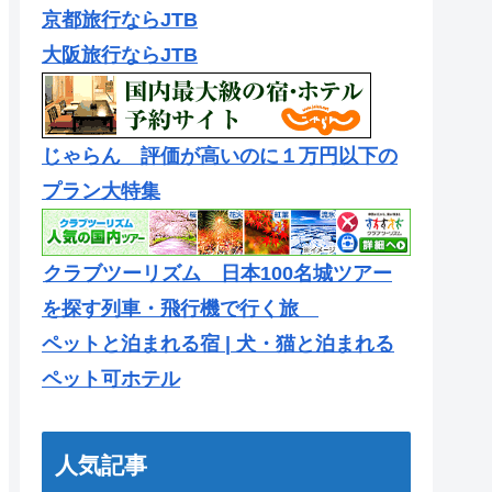
京都旅行ならJTB
大阪旅行ならJTB
じゃらん 評価が高いのに１万円以下の
プラン大特集
クラブツーリズム 日本100名城ツアー
を探す列車・飛行機で行く旅
ペットと泊まれる宿 | 犬・猫と泊まれる
ペット可ホテル
人気記事