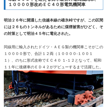
１００００形改めＥＣ４０形電気機関車
明治２６年に開通した信越本線の碓氷峠ですが、この区間
には２６ものトンネルがあるために煤煙被害がひどく、そ
の対策として明治４５年に電化された。
同線用に輸入されたドイツ・ＡＥＧ製の機関車こそがこの
１００００形で、合計１２両（１００００‐１００１
１）、のちに形式改称でＥＣ４０ １‐１２となって、昭和
１１年に後継車のＥＤ４２がデビューするまで活躍した。