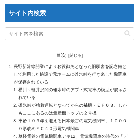
サイト内検索
目次
長野新幹線開業によりお役御免となった旧駅舎を記念館と
して利用した施設で元ホームに碓氷峠を行き来した機関車
が保存されている
横川～軽井沢間の碓氷峠のアプト式電車の模型が展示さ
れている
碓氷峠が粘着運転となってからの補機・ＥＦ６３、しか
もここにあるのは量産機トップの２号機
車齢１０３年を迎える日本最古の電気機関車、１０００
０形改めＥＣ４０形電気機関車
草軽電鉄の電気機関車デキ12、電気機関車の時代の「デ