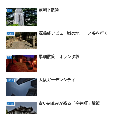
萩城下散策
地域
源義経デビュー戦の地 一ノ谷を行く
兵庫県
早朝散策 オランダ坂
九州
大阪ガーデンシティ
大阪府
古い街並みが残る「今井町」散策
奈良県