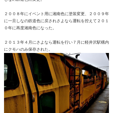
２００８年にイベント用に湘南色に塗装変更、２００９年
に一旦しなの鉄道色に戻されさよなら運転を控えて２０１
０年に再度湘南色になった。
２０１３年４月にさよなら運転を行い７月に軽井沢駅構内
にクモハのみ保存された。