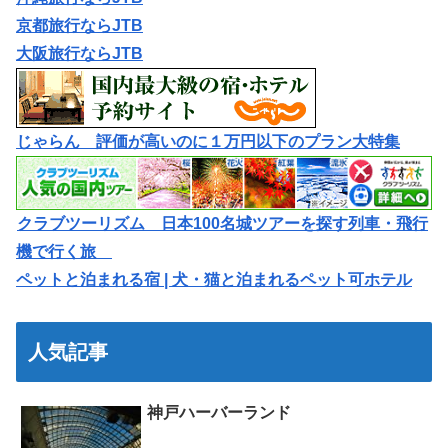
京都旅行ならJTB
大阪旅行ならJTB
じゃらん 評価が高いのに１万円以下のプラン大特集
クラブツーリズム 日本100名城ツアーを探す列車・飛行
機で行く旅
ペットと泊まれる宿 | 犬・猫と泊まれるペット可ホテル
人気記事
神戸ハーバーランド