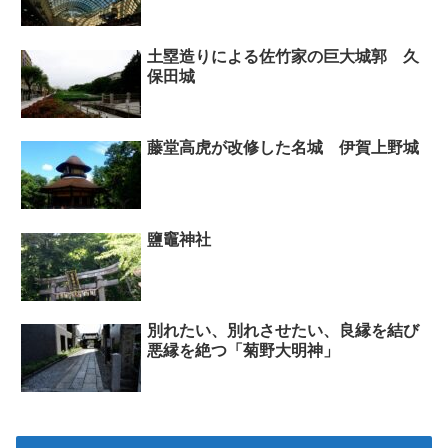
土塁造りによる佐竹家の巨大城郭 久
保田城
藤堂高虎が改修した名城 伊賀上野城
鹽竈神社
別れたい、別れさせたい、良縁を結び
悪縁を絶つ「菊野大明神」