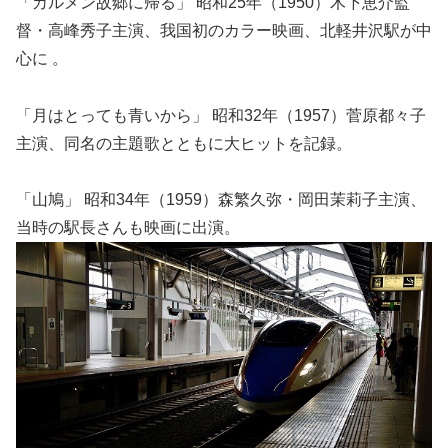
「カルメン故郷に帰る」 昭和25年（1950）木下恵介監
督・高峰秀子主演、我国初のカラー映画、北軽井沢駅が中
心に 。
「月はとっても青いから」 昭和32年（1957）菅原都々子
主演、同名の主題歌とともに大ヒットを記録。
「山鳩」 昭和34年（1959）森繁久弥・岡田茉莉子主演、
当時の駅長さんも映画に出演。