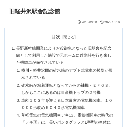
旧軽井沢駅舎記念館
2015.09.30
2025.10.18
目次
長野新幹線開業によりお役御免となった旧駅舎を記念
館として利用した施設で元ホームに碓氷峠を行き来し
た機関車が保存されている
横川～軽井沢間の碓氷峠のアプト式電車の模型が展
示されている
碓氷峠が粘着運転となってからの補機・ＥＦ６３、
しかもここにあるのは量産機トップの２号機
車齢１０３年を迎える日本最古の電気機関車、１０
０００形改めＥＣ４０形電気機関車
草軽電鉄の電気機関車デキ12、電気機関車の時代の
「デキ形」は、長いパンタグラフとL字型の車体に