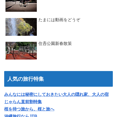
たまには動画をどうぞ
住𠮷公園新春散策
人気の旅行特集
みんなには秘密にしておきたい大人の隠れ家、大人の宿
じゃらん直前割特集
桜を待つ旅から、桜と旅へ
沖縄旅行ならJTB