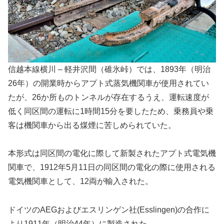
信越本線横川 – 軽井沢間（碓氷峠）では、1893年（明治
26年）の開業時からアプト式蒸気機関車が使用されてい
たが、26か所ものトンネルが存在するうえ、運転速度が
低く同区間の運転に1時間15分を要したため、乗務員や乗
客は機関車から出る煤煙に苦しめられていた。
本形式は同区間の電化に際して新製されたアプト式電気機
関車で、1912年5月11日の同区間の電化の際に使用される
電気機関車として、12両が輸入された。
ドイツのAEGおよびエスリンゲン社(Esslingen)の合作に
より1911年（明治44年）に製造された。