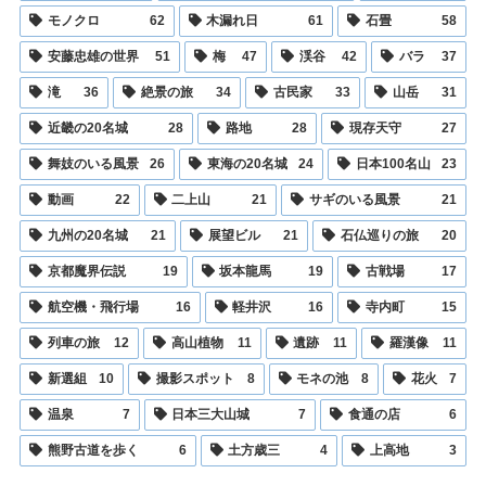
モノクロ
62
木漏れ日
61
石畳
58
安藤忠雄の世界
51
梅
47
渓谷
42
バラ
37
滝
36
絶景の旅
34
古民家
33
山岳
31
近畿の20名城
28
路地
28
現存天守
27
舞妓のいる風景
26
東海の20名城
24
日本100名山
23
動画
22
二上山
21
サギのいる風景
21
九州の20名城
21
展望ビル
21
石仏巡りの旅
20
京都魔界伝説
19
坂本龍馬
19
古戦場
17
航空機・飛行場
16
軽井沢
16
寺内町
15
列車の旅
12
高山植物
11
遺跡
11
羅漢像
11
新選組
10
撮影スポット
8
モネの池
8
花火
7
温泉
7
日本三大山城
7
食通の店
6
熊野古道を歩く
6
土方歳三
4
上高地
3