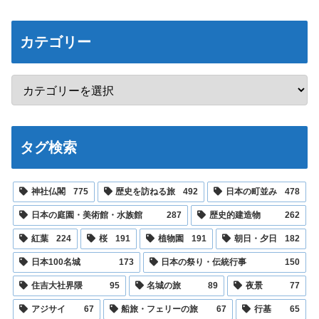
カテゴリー
タグ検索
神社仏閣
775
歴史を訪ねる旅
492
日本の町並み
478
日本の庭園・美術館・水族館
287
歴史的建造物
262
紅葉
224
桜
191
植物園
191
朝日・夕日
182
日本100名城
173
日本の祭り・伝統行事
150
住吉大社界隈
95
名城の旅
89
夜景
77
アジサイ
67
船旅・フェリーの旅
67
行基
65