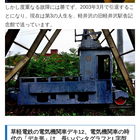
しかし度重なる故障には勝てず、2003年3月で引退するこ
とになり、現在は第3の人生を、軽井沢の旧軽井沢駅舎記
念館で送っています。
草軽電鉄の電気機関車デキ12、電気機関車の時
代の「デキ形」は、長いパンタグラフとL字型