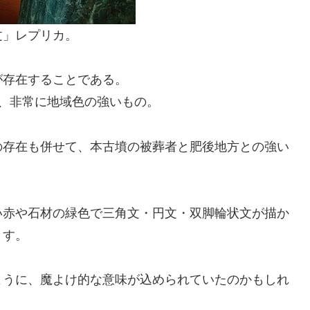
文」レプリカ。
が存在することである。
、非常に地域色の強いもの。
の存在も併せて、本古墳の被葬者と肥後地方との強い
い赤や石材の緑色で三角文・円文・双脚輪状文が描か
ます。
ように、魔よけ的な意味が込められていたのかもしれ