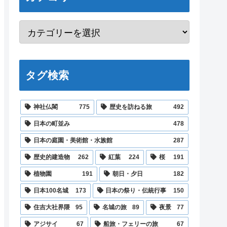
タグ検索
神社仏閣
775
歴史を訪ねる旅
492
日本の町並み
478
日本の庭園・美術館・水族館
287
歴史的建造物
262
紅葉
224
桜
191
植物園
191
朝日・夕日
182
日本100名城
173
日本の祭り・伝統行事
150
住吉大社界隈
95
名城の旅
89
夜景
77
アジサイ
67
船旅・フェリーの旅
67