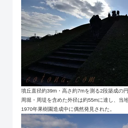
墳丘直径約39m・高さ約7mを測る2段築成の
周堀・周堤を含めた外径は約55mに達し、当
1970年果樹園造成中に偶然発見された。