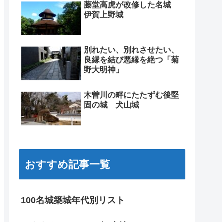
藤堂高虎が改修した名城
伊賀上野城
別れたい、別れさせたい、
良縁を結び悪縁を絶つ「菊
野大明神」
木曽川の畔にたたずむ後堅
固の城 犬山城
おすすめ記事一覧
100名城築城年代別リスト