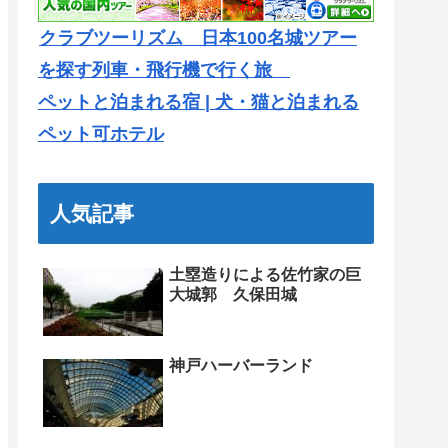
クラブツーリズム 日本100名城ツアー
を探す列車・飛行機で行く旅
ペットと泊まれる宿 | 犬・猫と泊まれる
ペット可ホテル
人気記事
土塁造りによる佐竹家の巨
大城郭 久保田城
神戸ハーバーランド