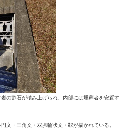
片岩の割石が積み上げられ、内部には埋葬者を安置す
心円文・三角文・双脚輪状文・靫が描かれている。