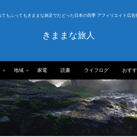
れてもふってもきままな旅足でたどった日本の四季 アフィリエイト広告
きままな旅人
旅
地域
家電
読書
ライフログ
おすす