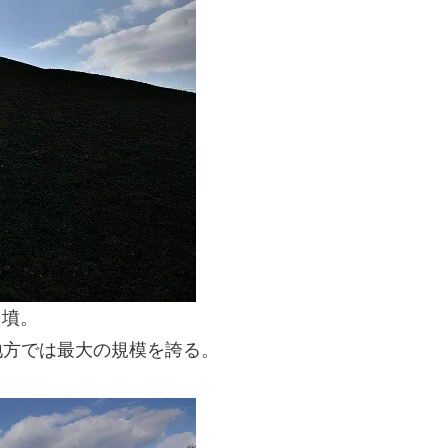
円墳。
地方では最大の規模を誇る。