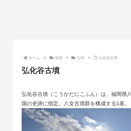
ホーム
地域
九州
弘化谷古墳
弘化谷古墳
弘化谷古墳（こうかだにこふん）は、福岡県
国の史跡に指定。八女古墳群を構成する1基。