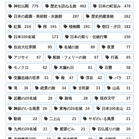
神社仏閣
775
歴史を訪ねる旅
492
日本の町並み
478
日本の庭園・美術館・水族館
287
歴史的建造物
262
紅葉
224
桜
191
植物園
191
朝日・夕日
182
日本100名城
173
日本の祭り・伝統行事
150
住吉大社界隈
95
名城の旅
89
夜景
77
アジサイ
67
船旅・フェリーの旅
67
行基
65
モノクロ
62
木漏れ日
61
石畳
58
安藤忠雄の世界
51
梅
47
渓谷
42
バラ
37
滝
36
絶景の旅
34
古民家
33
山岳
31
近畿の20名城
28
路地
28
現存天守
27
舞妓のいる風景
26
東海の20名城
24
日本100名山
23
動画
22
二上山
21
サギのいる風景
21
九州の20名城
21
展望ビル
21
石仏巡りの旅
20