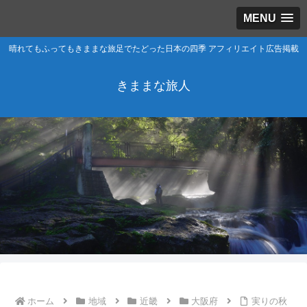
MENU
晴れてもふってもきままな旅足でたどった日本の四季 アフィリエイト広告掲載
きままな旅人
ホーム
地域
近畿
大阪府
実りの秋