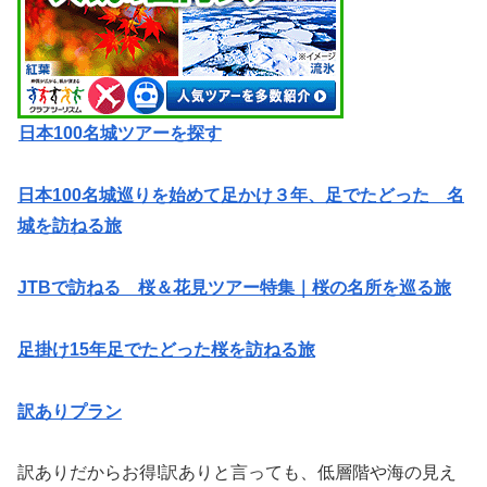
日本100名城ツアーを探す
日本100名城巡りを始めて足かけ３年、足でたどった 名
城を訪ねる旅
JTBで訪ねる 桜＆花見ツアー特集｜桜の名所を巡る旅
足掛け15年足でたどった桜を訪ねる旅
訳ありプラン
訳ありだからお得!訳ありと言っても、低層階や海の見え