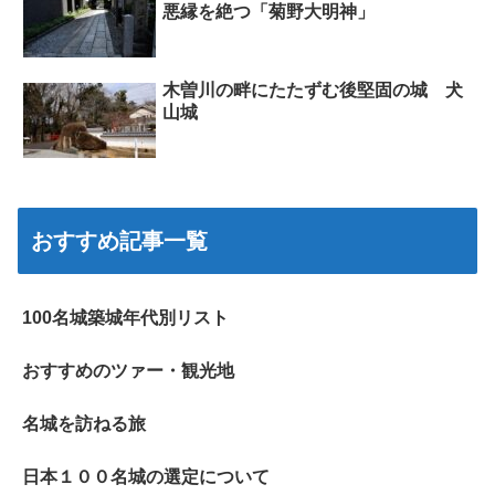
悪縁を絶つ「菊野大明神」
木曽川の畔にたたずむ後堅固の城 犬
山城
おすすめ記事一覧
100名城築城年代別リスト
おすすめのツァー・観光地
名城を訪ねる旅
日本１００名城の選定について