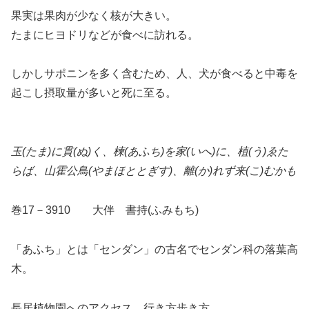
果実は果肉が少なく核が大きい。
たまにヒヨドリなどが食べに訪れる。
しかしサポニンを多く含むため、人、犬が食べると中毒を
起こし摂取量が多いと死に至る。
玉(たま)に貫(ぬ)く、楝(あふち)を家(いへ)に、植(う)ゑた
らば、山霍公鳥(やまほととぎす)、離(か)れず来(こ)むかも
巻17－3910 大伴 書持(ふみもち)
「あふち」とは「センダン」の古名でセンダン科の落葉高
木。
長居植物園へのアクセス、行き方歩き方