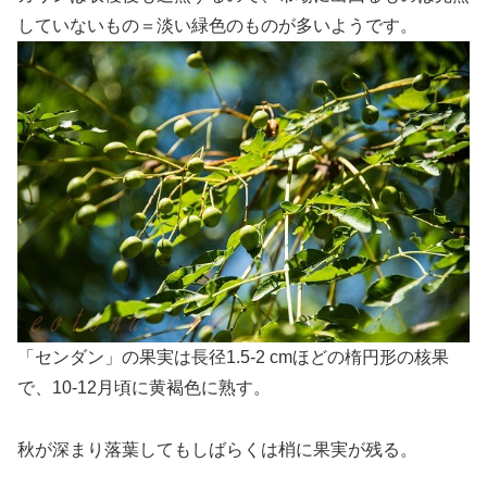
していないもの＝淡い緑色のものが多いようです。
「センダン」の果実は長径1.5-2 cmほどの楕円形の核果
で、10-12月頃に黄褐色に熟す。
秋が深まり落葉してもしばらくは梢に果実が残る。