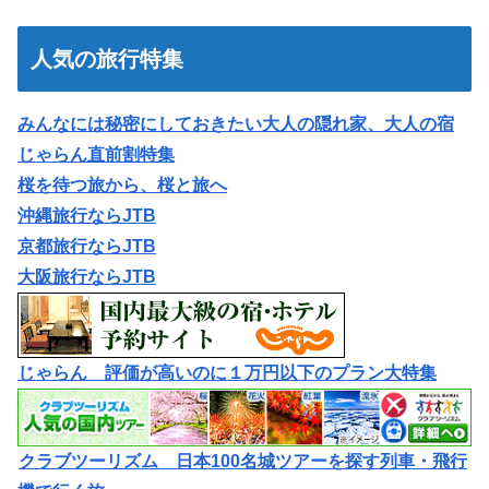
人気の旅行特集
みんなには秘密にしておきたい大人の隠れ家、大人の宿
じゃらん直前割特集
桜を待つ旅から、桜と旅へ
沖縄旅行ならJTB
京都旅行ならJTB
大阪旅行ならJTB
じゃらん 評価が高いのに１万円以下のプラン大特集
クラブツーリズム 日本100名城ツアーを探す列車・飛行