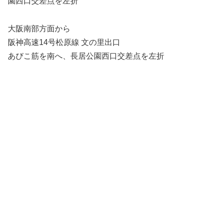
園⻄⼝交差点を左折
⼤阪南部⽅⾯から
阪神⾼速14号松原線 ⽂の⾥出⼝
あびこ筋を南へ、⻑居公園⻄⼝交差点を左折