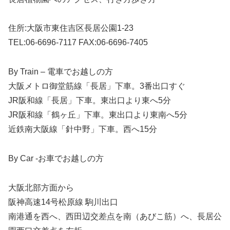
住所:大阪市東住吉区長居公園1-23
TEL:06-6696-7117 FAX:06-6696-7405
By Train – 電車でお越しの方
⼤阪メトロ御堂筋線「⻑居」下⾞。3番出⼝すぐ
JR阪和線「⻑居」下⾞。東出⼝より東へ5分
JR阪和線「鶴ヶ丘」下⾞。東出⼝より東南へ5分
近鉄南⼤阪線「針中野」下⾞。⻄へ15分
By Car -お車でお越しの方
大阪北部方面から
阪神⾼速14号松原線 駒川出⼝
南港通を⻄へ、⻄⽥辺交差点を南（あびこ筋）へ、⻑居公