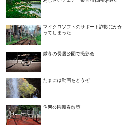
あじさいフェア 長居植物園を撮る
マイクロソフトのサポート詐欺にかか
ってしまった
厳冬の長居公園で撮影会
たまには動画をどうぞ
住𠮷公園新春散策