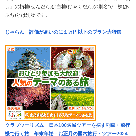
し」の栴檀(せんだん)は白檀(びゃくだん)の別名で、楝(あ
ふち)とは別物です。
じゃらん 評価が高いのに１万円以下のプラン大特集
クラブツーリズム 日本100名城ツアーを探す列車・飛行
機で行く旅 年末年始・お正月の国内旅行・ツアー2024-