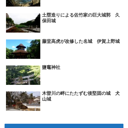
土塁造りによる佐竹家の巨大城郭 久
保田城
藤堂高虎が改修した名城 伊賀上野城
鹽竈神社
木曽川の畔にたたずむ後堅固の城 犬
山城