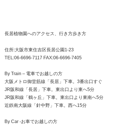
長居植物園へのアクセス、行き方歩き方
住所:大阪市東住吉区長居公園1-23
TEL:06-6696-7117 FAX:06-6696-7405
By Train – 電車でお越しの方
⼤阪メトロ御堂筋線「⻑居」下⾞。3番出⼝すぐ
JR阪和線「⻑居」下⾞。東出⼝より東へ5分
JR阪和線「鶴ヶ丘」下⾞。東出⼝より東南へ5分
近鉄南⼤阪線「針中野」下⾞。⻄へ15分
By Car -お車でお越しの方