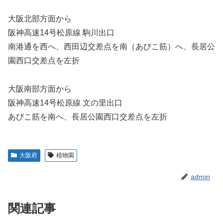
大阪北部方面から
阪神⾼速14号松原線 駒川出⼝
南港通を⻄へ、⻄⽥辺交差点を南（あびこ筋）へ、⻑居公
園⻄⼝交差点を左折
⼤阪南部⽅⾯から
阪神⾼速14号松原線 ⽂の⾥出⼝
あびこ筋を南へ、⻑居公園⻄⼝交差点を左折
大阪府
植物園
admin
関連記事