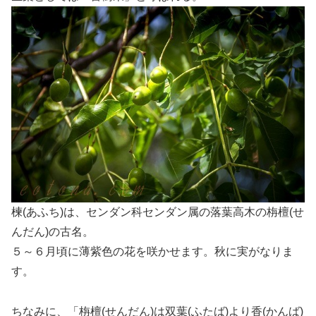
楝(あふち)は、センダン科センダン属の落葉高木の栴檀(せ
んだん)の古名。
５～６月頃に薄紫色の花を咲かせます。秋に実がなりま
す。
ちなみに、「栴檀(せんだん)は双葉(ふたば)より香(かんば)