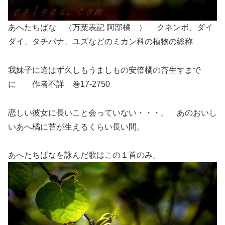
あへたちばな （万葉表記 阿部橘 ） クネンボ、ダイ
ダイ、タチバナ、ユズなどのミカン科の植物の総称
我妹子に逢はず久しもうましもの安倍橘の苔生すまで
に 作者不詳 巻17-2750
恋しい彼女に長いこと会っていない・・・。 あのおいし
いあへ橘に苔が生えるくらい長い間。
あへたちばなを詠んだ歌はこの１首のみ。