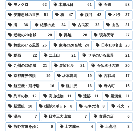
モノクロ
62
木漏れ日
61
石畳
58
安藤忠雄の世界
51
梅
47
渓谷
42
バラ
37
滝
36
絶景の旅
34
古民家
33
山岳
31
近畿の20名城
28
路地
28
現存天守
27
舞妓のいる風景
26
東海の20名城
24
日本100名山
23
動画
22
二上山
21
サギのいる風景
21
九州の20名城
21
展望ビル
21
石仏巡りの旅
20
京都魔界伝説
19
坂本龍馬
19
古戦場
17
航空機・飛行場
16
軽井沢
16
寺内町
15
列車の旅
12
高山植物
11
遺跡
11
羅漢像
11
新選組
10
撮影スポット
8
モネの池
8
花火
7
温泉
7
日本三大山城
7
食通の店
6
熊野古道を歩く
6
土方歳三
4
上高地
3