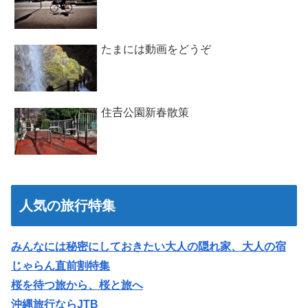
たまには動画をどうぞ
住𠮷公園新春散策
人気の旅行特集
みんなには秘密にしておきたい大人の隠れ家、大人の宿
じゃらん直前割特集
桜を待つ旅から、桜と旅へ
沖縄旅行ならJTB