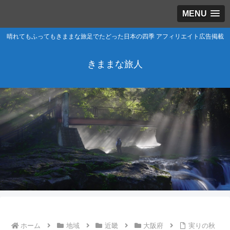
MENU
晴れてもふってもきままな旅足でたどった日本の四季 アフィリエイト広告掲載
きままな旅人
ホーム
地域
近畿
大阪府
実りの秋