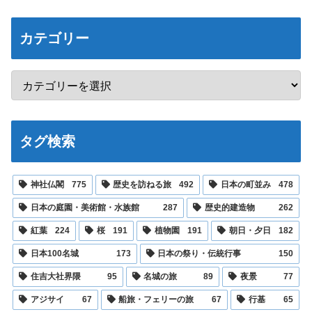
カテゴリー
タグ検索
神社仏閣
775
歴史を訪ねる旅
492
日本の町並み
478
日本の庭園・美術館・水族館
287
歴史的建造物
262
紅葉
224
桜
191
植物園
191
朝日・夕日
182
日本100名城
173
日本の祭り・伝統行事
150
住吉大社界隈
95
名城の旅
89
夜景
77
アジサイ
67
船旅・フェリーの旅
67
行基
65