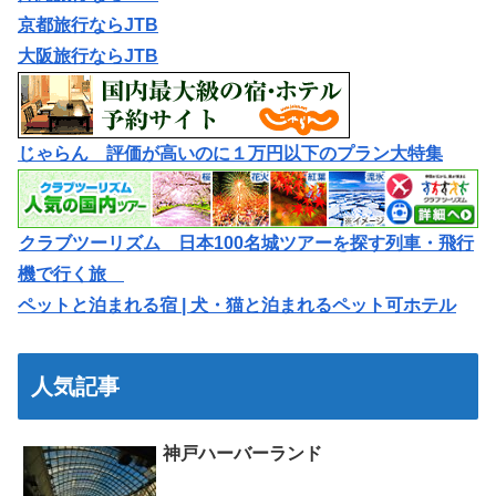
京都旅行ならJTB
大阪旅行ならJTB
じゃらん 評価が高いのに１万円以下のプラン大特集
クラブツーリズム 日本100名城ツアーを探す列車・飛行
機で行く旅
ペットと泊まれる宿 | 犬・猫と泊まれるペット可ホテル
人気記事
神戸ハーバーランド