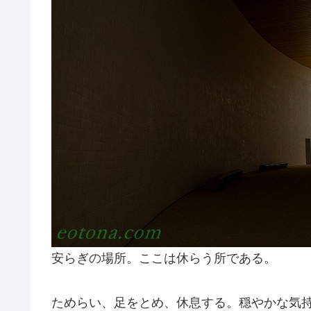
安らぎの場所。ここは休らう所である。
ためらい、足をとめ、休息する。穏やかな気