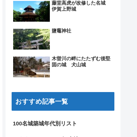
藤堂高虎が改修した名城
伊賀上野城
鹽竈神社
木曽川の畔にたたずむ後堅
固の城 犬山城
おすすめ記事一覧
100名城築城年代別リスト