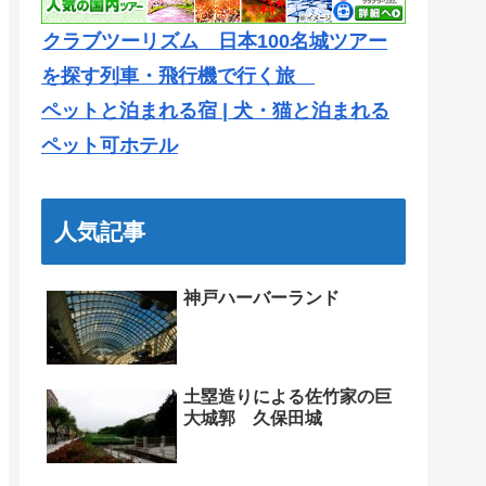
クラブツーリズム 日本100名城ツアー
を探す列車・飛行機で行く旅
ペットと泊まれる宿 | 犬・猫と泊まれる
ペット可ホテル
人気記事
神戸ハーバーランド
土塁造りによる佐竹家の巨
大城郭 久保田城