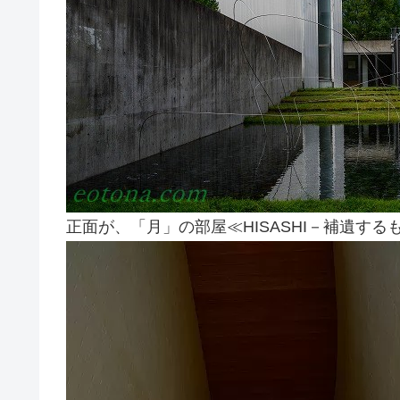
正面が、「月」の部屋≪HISASHI－補遺する