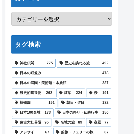
タグ検索
神社仏閣
775
歴史を訪ねる旅
492
日本の町並み
478
日本の庭園・美術館・水族館
287
歴史的建造物
262
紅葉
224
桜
191
植物園
191
朝日・夕日
182
日本100名城
173
日本の祭り・伝統行事
150
住吉大社界隈
95
名城の旅
89
夜景
77
アジサイ
67
船旅・フェリーの旅
67