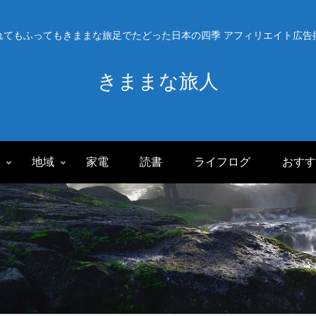
れてもふってもきままな旅足でたどった日本の四季 アフィリエイト広告
きままな旅人
旅
地域
家電
読書
ライフログ
おすす