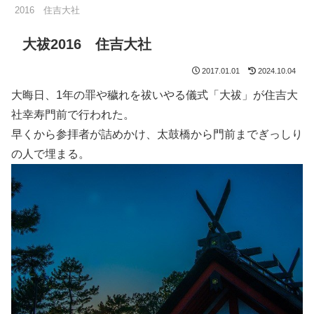
2016 住吉大社
大祓2016 住吉大社
2017.01.01
2024.10.04
大晦日、1年の罪や穢れを祓いやる儀式「大祓」が住吉大
社幸寿門前で行われた。
早くから参拝者が詰めかけ、太鼓橋から門前までぎっしり
の人で埋まる。