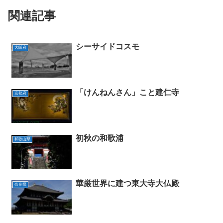
関連記事
シーサイドコスモ
大阪府
「けんねんさん」こと建仁寺
京都府
初秋の和歌浦
和歌山県
華厳世界に建つ東大寺大仏殿
奈良県