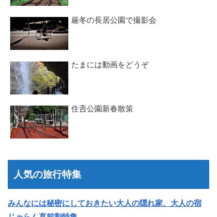
厳冬の長居公園で撮影会
たまには動画をどうぞ
住𠮷公園新春散策
人気の旅行特集
みんなには秘密にしておきたい大人の隠れ家、大人の宿
じゃらん直前割特集