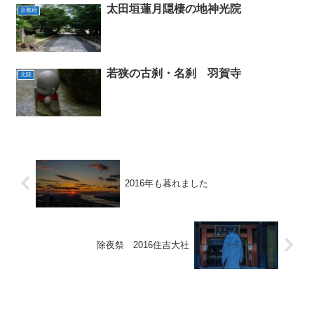
太田垣蓮月隠棲の地神光院
京都府
若狭の古刹・名刹 羽賀寺
北陸
2016年も暮れました
除夜祭 2016住吉大社