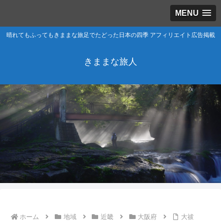
MENU
晴れてもふってもきままな旅足でたどった日本の四季 アフィリエイト広告掲載
きままな旅人
ホーム
地域
近畿
大阪府
大祓