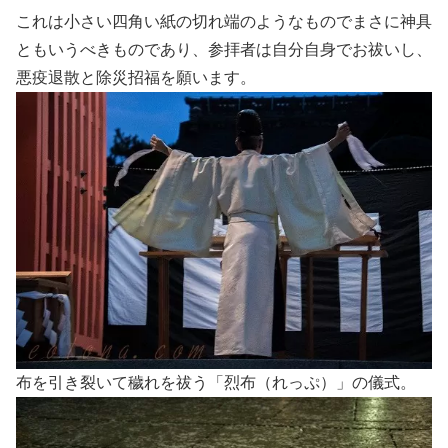
これは小さい四角い紙の切れ端のようなものでまさに神具
ともいうべきものであり、参拝者は自分自身でお祓いし、
悪疫退散と除災招福を願います。
布を引き裂いて穢れを祓う「烈布（れっぷ）」の儀式。