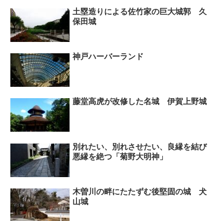
土塁造りによる佐竹家の巨大城郭 久
保田城
神戸ハーバーランド
藤堂高虎が改修した名城 伊賀上野城
別れたい、別れさせたい、良縁を結び
悪縁を絶つ「菊野大明神」
木曽川の畔にたたずむ後堅固の城 犬
山城