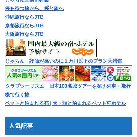
桜を待つ旅から、桜と旅へ
沖縄旅行ならJTB
京都旅行ならJTB
大阪旅行ならJTB
じゃらん 評価が高いのに１万円以下のプラン大特集
クラブツーリズム 日本100名城ツアーを探す列車・飛行
機で行く旅
ペットと泊まれる宿 | 犬・猫と泊まれるペット可ホテル
人気記事