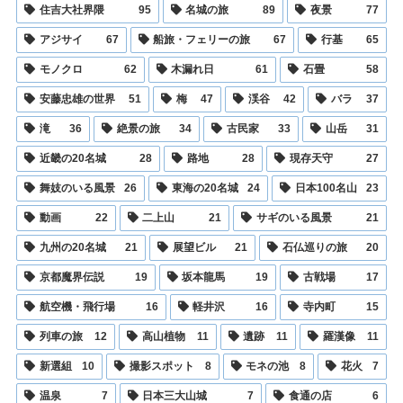
住吉大社界隈
95
名城の旅
89
夜景
77
アジサイ
67
船旅・フェリーの旅
67
行基
65
モノクロ
62
木漏れ日
61
石畳
58
安藤忠雄の世界
51
梅
47
渓谷
42
バラ
37
滝
36
絶景の旅
34
古民家
33
山岳
31
近畿の20名城
28
路地
28
現存天守
27
舞妓のいる風景
26
東海の20名城
24
日本100名山
23
動画
22
二上山
21
サギのいる風景
21
九州の20名城
21
展望ビル
21
石仏巡りの旅
20
京都魔界伝説
19
坂本龍馬
19
古戦場
17
航空機・飛行場
16
軽井沢
16
寺内町
15
列車の旅
12
高山植物
11
遺跡
11
羅漢像
11
新選組
10
撮影スポット
8
モネの池
8
花火
7
温泉
7
日本三大山城
7
食通の店
6