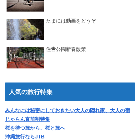
たまには動画をどうぞ
住𠮷公園新春散策
人気の旅行特集
みんなには秘密にしておきたい大人の隠れ家、大人の宿
じゃらん直前割特集
桜を待つ旅から、桜と旅へ
沖縄旅行ならJTB