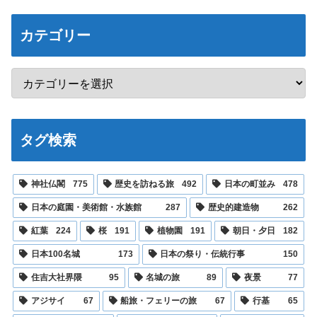
カテゴリー
タグ検索
神社仏閣
775
歴史を訪ねる旅
492
日本の町並み
478
日本の庭園・美術館・水族館
287
歴史的建造物
262
紅葉
224
桜
191
植物園
191
朝日・夕日
182
日本100名城
173
日本の祭り・伝統行事
150
住吉大社界隈
95
名城の旅
89
夜景
77
アジサイ
67
船旅・フェリーの旅
67
行基
65