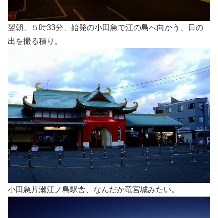
翌朝、５時33分、始発の小田急で江の島へ向かう、日の
出を撮る積り。
小田急片瀬江ノ島駅舎、なんだか竜宮城みたい。