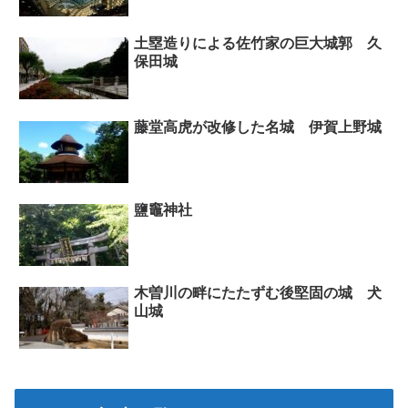
土塁造りによる佐竹家の巨大城郭 久
保田城
藤堂高虎が改修した名城 伊賀上野城
鹽竈神社
木曽川の畔にたたずむ後堅固の城 犬
山城