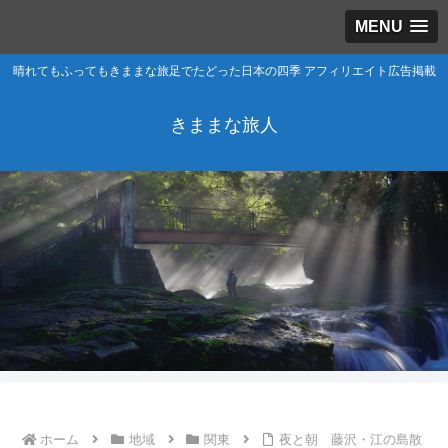
MENU
晴れてもふってもきままな旅足でたどった日本の四季 アフィリエイト広告掲載
きままな旅人
ホーム
地域
関東
夜と朝 藤沢・江の島散