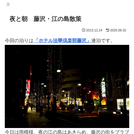
策
夜と朝 藤沢・江の島散策
2013.12.24
2025.06.02
今回の泊りは
「ホテル法華倶楽部藤沢」
連泊です。
今日は雨模様、夜の江の島はあきらめ、藤沢の街をブラブ