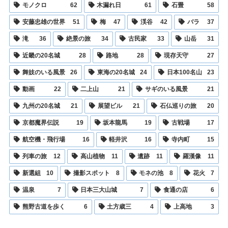
モノクロ
62
木漏れ日
61
石畳
58
安藤忠雄の世界
51
梅
47
渓谷
42
バラ
37
滝
36
絶景の旅
34
古民家
33
山岳
31
近畿の20名城
28
路地
28
現存天守
27
舞妓のいる風景
26
東海の20名城
24
日本100名山
23
動画
22
二上山
21
サギのいる風景
21
九州の20名城
21
展望ビル
21
石仏巡りの旅
20
京都魔界伝説
19
坂本龍馬
19
古戦場
17
航空機・飛行場
16
軽井沢
16
寺内町
15
列車の旅
12
高山植物
11
遺跡
11
羅漢像
11
新選組
10
撮影スポット
8
モネの池
8
花火
7
温泉
7
日本三大山城
7
食通の店
6
熊野古道を歩く
6
土方歳三
4
上高地
3