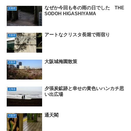
なぜか今回も冬の雨の日でした THE
京都府
SODOH HIGASHIYAMA
アートなクリスタ長堀で雨宿り
大阪府
大阪城梅園散策
大阪府
夕張炭鉱跡と幸せの黄色いハンカチ思
北海道
い出広場
通天閣
大阪府