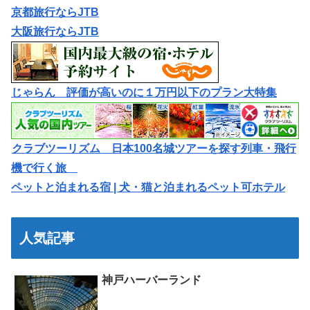
京都旅行ならJTB
大阪旅行ならJTB
じゃらん 評価が高いのに１万円以下のプラン大特集
クラブツーリズム 日本100名城ツアーを探す列車・飛行
機で行く旅
ペットと泊まれる宿 | 犬・猫と泊まれるペット可ホテル
人気記事
神戸ハーバーランド