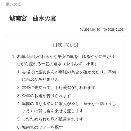
曲水の宴
城南宮 曲水の宴
2014.04.30
2026.01.07
目次
木漏れ日もやわらかな平安の庭を、ゆるやかに曲がり
ながら流れる一筋の遣水（やりみず、小川）
会場では巫女さんが羽觴の具合を確かめたり、準備
に余念がありません
本番に先立って、予行演習が行われます
今年のお題が告げられます
庭園の遣り水沿いに歌人が座り、童子が羽觴（うし
ょう）の背に盃を乗せて流します
したためられた歌が披露されます
城南宮のツアーを探す