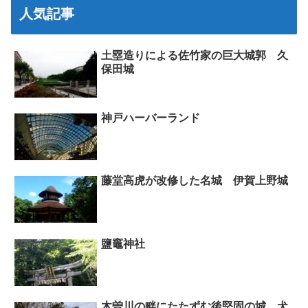
人気記事
土塁造りによる佐竹家の巨大城郭 久
保田城
神戸ハーバーランド
藤堂高虎が改修した名城 伊賀上野城
鹽竈神社
木曽川の畔にたたずむ後堅固の城 犬