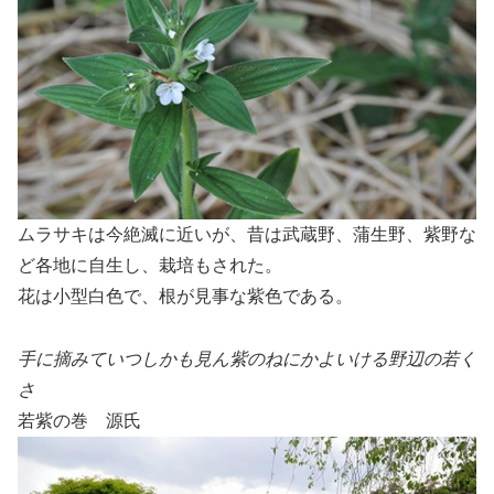
ムラサキは今絶滅に近いが、昔は武蔵野、蒲生野、紫野な
ど各地に自生し、栽培もされた。
花は小型白色で、根が見事な紫色である。
手に摘みていつしかも見ん紫のねにかよいける野辺の若く
さ
若紫の巻 源氏