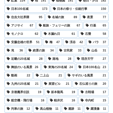
紅葉
224
桜
191
植物園
191
朝日・夕日
182
日本100名城
173
日本の祭り・伝統行事
150
住吉大社界隈
95
名城の旅
89
夜景
77
アジサイ
67
船旅・フェリーの旅
67
行基
65
モノクロ
62
木漏れ日
61
石畳
58
安藤忠雄の世界
51
梅
47
渓谷
42
バラ
37
滝
36
絶景の旅
34
古民家
33
山岳
31
近畿の20名城
28
路地
28
現存天守
27
舞妓のいる風景
26
東海の20名城
24
日本100名山
23
動画
22
二上山
21
サギのいる風景
21
九州の20名城
21
展望ビル
21
石仏巡りの旅
20
京都魔界伝説
19
坂本龍馬
19
古戦場
17
航空機・飛行場
16
軽井沢
16
寺内町
15
列車の旅
12
高山植物
11
遺跡
11
羅漢像
11