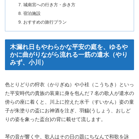
城南宮への行き方・歩き方
宿泊施設
おすすめの旅行プラン
木漏れ日もやわらかな平安の庭を、ゆるや
かに曲がりながら流れる一筋の遣水（やり
みず、小川）
色とりどりの狩衣（かりぎぬ）や小袿（こうちき）といっ
た平安時代の貴族の装束に身を包んだ７名の歌人が遣水の
傍らの座に着くと、川上に控えた水干（すいかん）姿の童
子が朱塗りの盃にお神酒を注ぎ、羽觴(うしょう、おしど
りの姿を象った盃台)の背に載せて流します。
琴の音が響く中、歌人はその日の題にちなんで和歌を詠