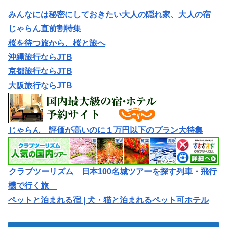
みんなには秘密にしておきたい大人の隠れ家、大人の宿
じゃらん直前割特集
桜を待つ旅から、桜と旅へ
沖縄旅行ならJTB
京都旅行ならJTB
大阪旅行ならJTB
じゃらん 評価が高いのに１万円以下のプラン大特集
クラブツーリズム 日本100名城ツアーを探す列車・飛行
機で行く旅
ペットと泊まれる宿 | 犬・猫と泊まれるペット可ホテル