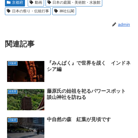
京都府
動画
日本の庭園・美術館・水族館
日本の祭り・伝統行事
神社仏閣
admin
関連記事
『みんぱく』で世界を覘く インドネ
大阪府
シア編
藤原氏の始祖を祀るパワースポット
奈良県
談山神社を訪ねる
中自然の森 紅葉が見頃です
大阪府