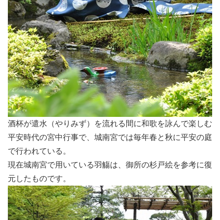
酒杯が遣水（やりみず）を流れる間に和歌を詠んで楽しむ
平安時代の宮中行事で、城南宮では毎年春と秋に平安の庭
で行われている。
現在城南宮で用いている羽觴は、御所の杉戸絵を参考に復
元したものです。