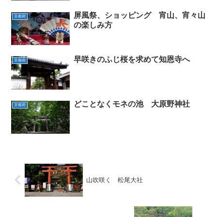
屏風祭、ショッピング 宵山、宵々山
京都府
の楽しみ方
早咲きのふじ桜を求めて知恩寺へ
京都府
どことなくモネの池 大原野神社
京都府
山吹咲く 松尾大社