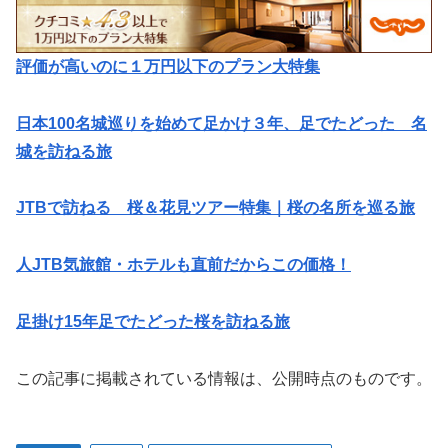
評価が高いのに１万円以下のプラン大特集
日本100名城巡りを始めて足かけ３年、足でたどった 名
城を訪ねる旅
JTBで訪ねる 桜＆花見ツアー特集｜桜の名所を巡る旅
人JTB気旅館・ホテルも直前だからこの価格！
足掛け15年足でたどった桜を訪ねる旅
この記事に掲載されている情報は、公開時点のものです。