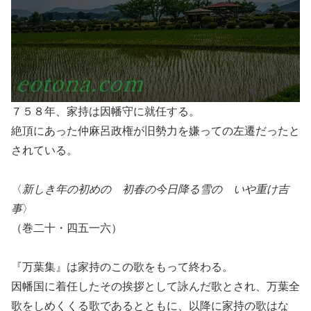
７５８年、家持は因幡守に就任する。
絶頂にあった仲麻呂政権が旧勢力を嫌っての左遷だったと
されている。
〈
新しき年の初めの 初春の今日降る雪の いや重け吉
事
〉
（巻二十・四五一六）
『万葉集』は家持のこの歌をもって終わる。
因幡国に着任したその挨拶として詠んだ歌とされ、万葉全
歌をしめくくる歌であるとともに、以降に家持の歌はな