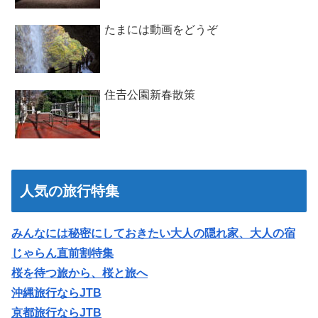
たまには動画をどうぞ
住𠮷公園新春散策
人気の旅行特集
みんなには秘密にしておきたい大人の隠れ家、大人の宿
じゃらん直前割特集
桜を待つ旅から、桜と旅へ
沖縄旅行ならJTB
京都旅行ならJTB