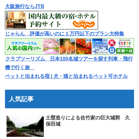
大阪旅行ならJTB
じゃらん 評価が高いのに１万円以下のプラン大特集
クラブツーリズム 日本100名城ツアーを探す列車・飛行
機で行く旅
ペットと泊まれる宿 | 犬・猫と泊まれるペット可ホテル
人気記事
土塁造りによる佐竹家の巨大城郭 久
保田城