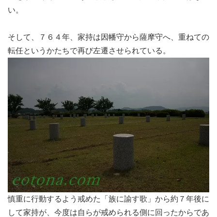
い。
そして、７６４年、家持は因幡守から薩摩守へ、重ねての
転任というかたちで再び左遷させられている。
慎重に行動するよう戒めた「族に諭す歌」から約７年後に
して家持が、今度は自らが戒められる側に回ったからであ