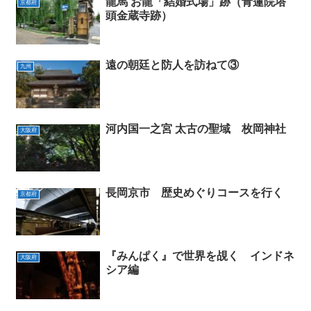
龍馬 お龍「結婚式場」跡（青蓮院塔
京都府
頭金蔵寺跡）
遠の朝廷と防人を訪ねて③
九州
河内国一之宮 太古の聖域 枚岡神社
大阪府
長岡京市 歴史めぐりコースを行く
京都府
『みんぱく』で世界を覘く インドネ
大阪府
シア編