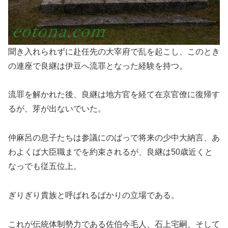
聞き入れられずに赴任先の大宰府で乱を起こし、このとき
の連座で良継は伊豆へ流罪となった経験を持つ。
流罪を解かれた後、良継は地方官を経て在京官僚に復帰す
るが、芽が出ないでいた。
仲麻呂の息子たちは参議にのばっで将来の少中大納言、あ
わよくば大臣職までを約束されるが、良継は50歳近くと
なっでも従五位上。
ぎりぎり貴族と呼ばれるばかりの立場である。
これが伝統体制勢力である佐伯今毛人、石上宅嗣、そして