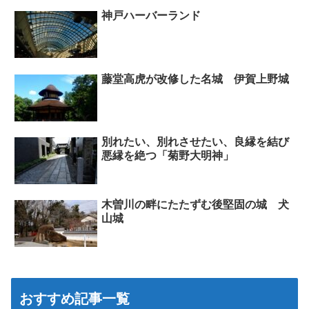
神戸ハーバーランド
藤堂高虎が改修した名城 伊賀上野城
別れたい、別れさせたい、良縁を結び
悪縁を絶つ「菊野大明神」
木曽川の畔にたたずむ後堅固の城 犬
山城
おすすめ記事一覧