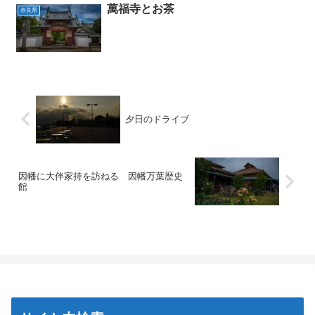
萬福寺とお茶
奈良県
夕日のドライブ
因幡に大伴家持を訪ねる 因幡万葉歴史
館