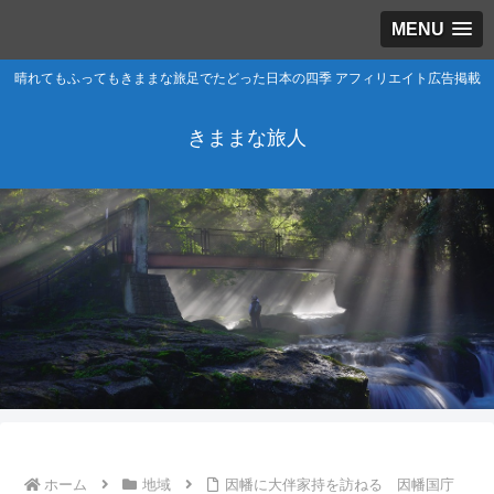
MENU
晴れてもふってもきままな旅足でたどった日本の四季 アフィリエイト広告掲載
きままな旅人
ホーム
地域
因幡に大伴家持を訪ねる 因幡国庁