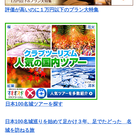
評価が高いのに１万円以下のプラン大特集
日本100名城ツアーを探す
日本100名城巡りを始めて足かけ３年、足でたどった 名
城を訪ねる旅