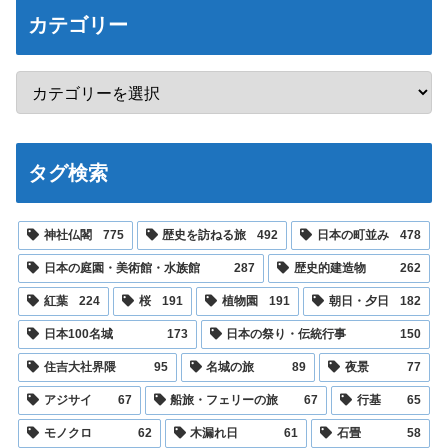
カテゴリー
タグ検索
神社仏閣
775
歴史を訪ねる旅
492
日本の町並み
478
日本の庭園・美術館・水族館
287
歴史的建造物
262
紅葉
224
桜
191
植物園
191
朝日・夕日
182
日本100名城
173
日本の祭り・伝統行事
150
住吉大社界隈
95
名城の旅
89
夜景
77
アジサイ
67
船旅・フェリーの旅
67
行基
65
モノクロ
62
木漏れ日
61
石畳
58