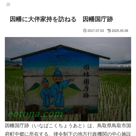
跡
因幡に大伴家持を訪ねる 因幡国庁跡
2017.07.03
2025.05.08
因幡国庁跡（いなばこくちょうあと）は、鳥取県鳥取市国
府町中郷に所在する、律令制下の地方行政機関の中心施設