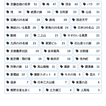
安藤忠雄の世界
51
梅
47
渓谷
42
バラ
37
滝
36
絶景の旅
34
古民家
33
山岳
31
近畿の20名城
28
路地
28
現存天守
27
舞妓のいる風景
26
東海の20名城
24
日本100名山
23
動画
22
二上山
21
サギのいる風景
21
九州の20名城
21
展望ビル
21
石仏巡りの旅
20
京都魔界伝説
19
坂本龍馬
19
古戦場
17
航空機・飛行場
16
軽井沢
16
寺内町
15
列車の旅
12
高山植物
11
遺跡
11
羅漢像
11
新選組
10
撮影スポット
8
モネの池
8
花火
7
温泉
7
日本三大山城
7
食通の店
6
熊野古道を歩く
6
土方歳三
4
上高地
3