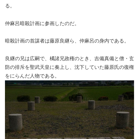
る。
仲麻呂暗殺計画に参画したのだ。
暗殺計画の首謀者は藤原良継ら、仲麻呂の身内である。
良継の兄は広嗣で、橘諸兄政権のとき、吉備真備と僧・玄
防の排斥を聖武天皇に奏上し、沈下していた藤原氏の復権
をにらんだ人物である。