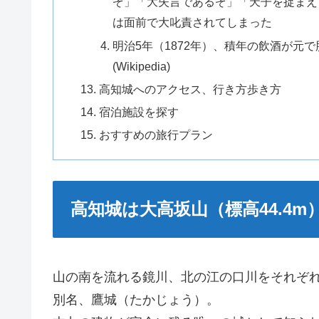
ぞ」「大失言であるぞ」「天子を捉まえ
は面前で大叱責されてしまった
明治5年（1872年）、積年の飲酒が元
(Wikipedia)
高知城へのアクセス、行き方歩き方
宿泊施設を探す
おすすめの旅行プラン
高知城は大高坂山（標高44.4
山の南を流れる鏡川、北の江の口川をそれぞ
別名、鷹城（たかじょう）。