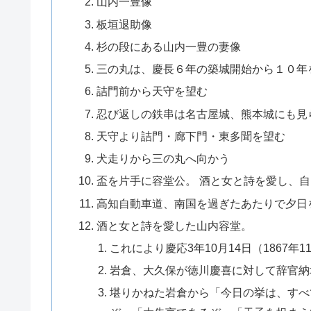
山内一豊像
板垣退助像
杉の段にある山内一豊の妻像
三の丸は、慶長６年の築城開始から１０年
詰門前から天守を望む
忍び返しの鉄串は名古屋城、熊本城にも見
天守より詰門・廊下門・東多聞を望む
犬走りから三の丸へ向かう
盃を片手に容堂公。 酒と女と詩を愛し、
高知自動車道、南国を過ぎたあたりで夕日
酒と女と詩を愛した山内容堂。
これにより慶応3年10月14日（1867
岩倉、大久保が徳川慶喜に対して辞官納
堪りかねた岩倉から「今日の挙は、すべ