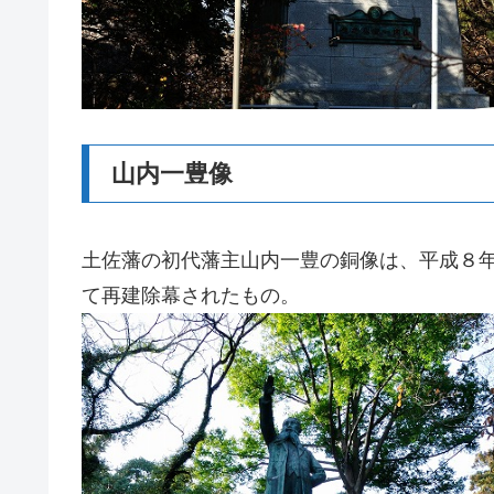
山内一豊像
土佐藩の初代藩主山内一豊の銅像は、平成８
て再建除幕されたもの。