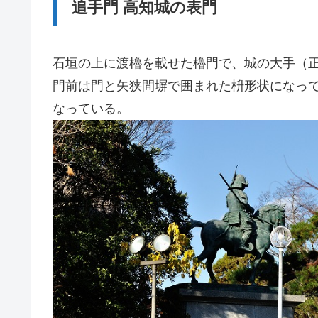
追手門 高知城の表門
石垣の上に渡櫓を載せた櫓門で、城の大手（
門前は門と矢狭間塀で囲まれた枡形状になっ
なっている。