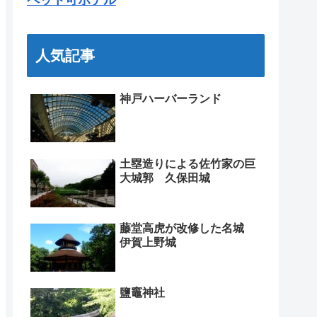
人気記事
神戸ハーバーランド
土塁造りによる佐竹家の巨
大城郭 久保田城
藤堂高虎が改修した名城
伊賀上野城
鹽竈神社