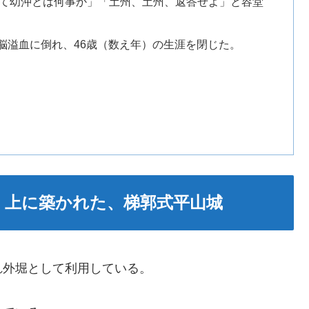
て幼沖とは何事か」「土州、土州、返答せよ」と容堂
で脳溢血に倒れ、46歳（数え年）の生涯を閉じた。
m）上に築かれた、梯郭式平山城
れ外堀として利用している。