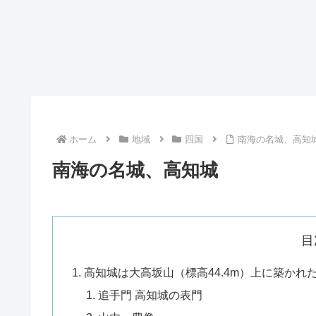
ホーム
地域
四国
南海の名城、高知
南海の名城、高知城
目
高知城は大高坂山（標高44.4m）上に築かれ
追手門 高知城の表門