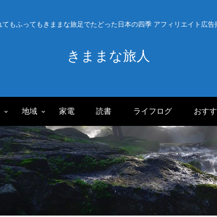
れてもふってもきままな旅足でたどった日本の四季 アフィリエイト広告
きままな旅人
旅
地域
家電
読書
ライフログ
おすす