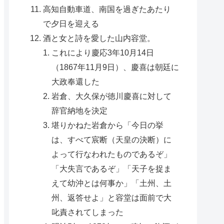
高知自動車道、南国を過ぎたあたり
で夕日を迎える
酒と女と詩を愛した山内容堂。
これにより慶応3年10月14日
（1867年11月9日）、慶喜は朝廷に
大政奉還した
岩倉、大久保が徳川慶喜に対して
辞官納地を決定
堪りかねた岩倉から「今日の挙
は、すべて宸断（天皇の決断）に
よって行なわれたものであるぞ」
「大失言であるぞ」「天子を捉ま
えて幼沖とは何事か」「土州、土
州、返答せよ」と容堂は面前で大
叱責されてしまった