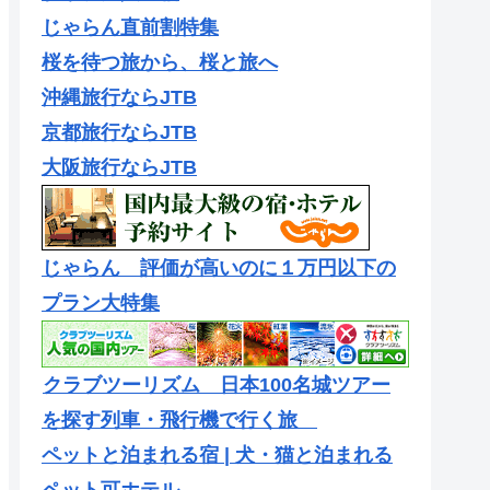
じゃらん直前割特集
桜を待つ旅から、桜と旅へ
沖縄旅行ならJTB
京都旅行ならJTB
大阪旅行ならJTB
じゃらん 評価が高いのに１万円以下の
プラン大特集
クラブツーリズム 日本100名城ツアー
を探す列車・飛行機で行く旅
ペットと泊まれる宿 | 犬・猫と泊まれる
ペット可ホテル