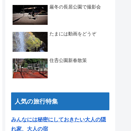
厳冬の長居公園で撮影会
たまには動画をどうぞ
住𠮷公園新春散策
人気の旅行特集
みんなには秘密にしておきたい大人の隠
れ家、大人の宿