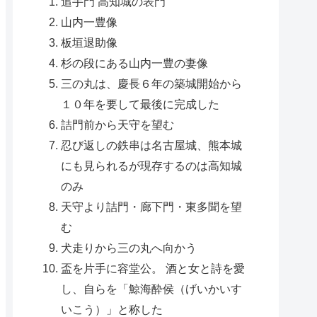
追手門 高知城の表門
山内一豊像
板垣退助像
杉の段にある山内一豊の妻像
三の丸は、慶長６年の築城開始から
１０年を要して最後に完成した
詰門前から天守を望む
忍び返しの鉄串は名古屋城、熊本城
にも見られるが現存するのは高知城
のみ
天守より詰門・廊下門・東多聞を望
む
犬走りから三の丸へ向かう
盃を片手に容堂公。 酒と女と詩を愛
し、自らを「鯨海酔侯（げいかいす
いこう）」と称した