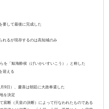
を要して最後に完成した
られるが現存するのは高知城のみ
自らを「鯨海酔侯（げいかいすいこう）」と称した
を迎える
年11月9日）、慶喜は朝廷に大政奉還した
地を決定
て宸断（天皇の決断）によって行なわれたものである