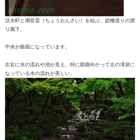
活水軒と潮音斎（ちょうおんさい）を結ぶ、総檜造りの渡
り廊下。
中央が曲面になっています。
左右に水の流れや池が見え、特に順路向かって左の滝状に
なっている水の流れが美しい。