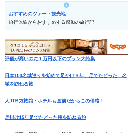
おすすめのツァー・観光地
旅行体験からおすすめする感動の旅行記
評価が高いのに１万円以下のプラン大特集
日本100名城巡りを始めて足かけ３年、足でたどった 名
城を訪ねる旅
人JTB気旅館・ホテルも直前だからこの価格！
足掛け15年足でたどった桜を訪ねる旅