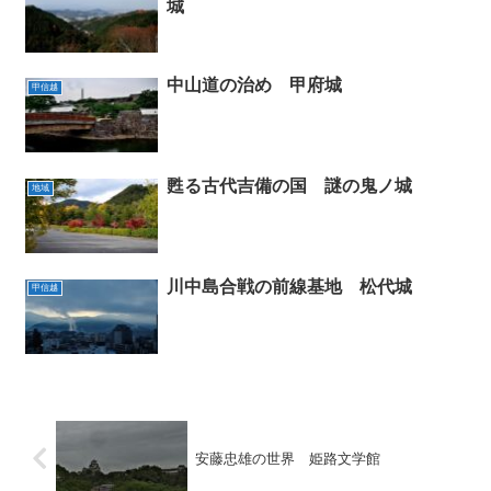
城
中山道の治め 甲府城
甲信越
甦る古代吉備の国 謎の鬼ノ城
地域
川中島合戦の前線基地 松代城
甲信越
安藤忠雄の世界 姫路文学館