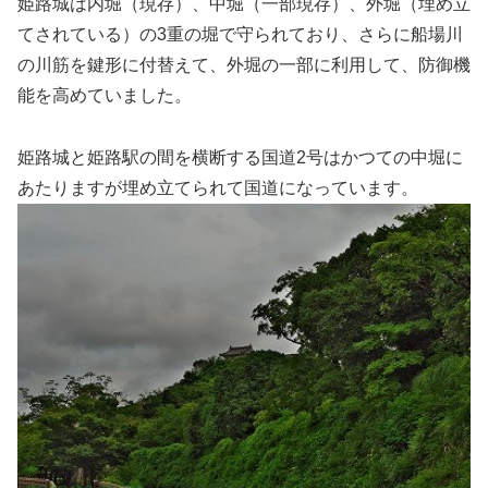
姫路城は内堀（現存）、中堀（一部現存）、外堀（埋め立
てされている）の3重の堀で守られており、さらに船場川
の川筋を鍵形に付替えて、外堀の一部に利用して、防御機
能を高めていました。
姫路城と姫路駅の間を横断する国道2号はかつての中堀に
あたりますが埋め立てられて国道になっています。