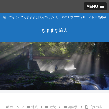
MENU
晴れてもふってもきままな旅足でたどった日本の四季 アフィリエイト広告掲載
きままな旅人
ホーム
地域
近畿
兵庫県
千姫の小