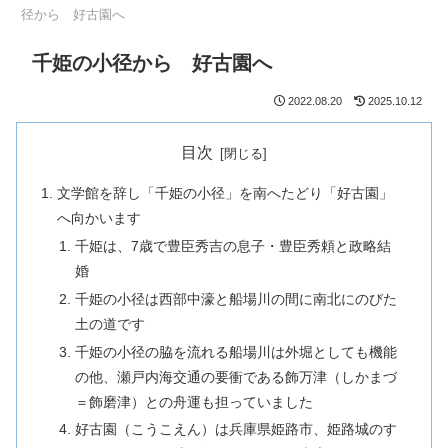
径から 好古園へ
千姫の小径から 好古園へ
2022.08.20
2025.10.12
目次
文学館を辞し「千姫の小径」を南へたどり「好古園」
へ向かいます
千姫は、7歳で豊臣秀吉の息子・豊臣秀頼と政略結
婚
千姫の小径は西部中濠と船場川の間に南北にのびた
土の道です
千姫の小径の脇を流れる船場川は外堀としても機能
の他、瀬戸内海交通の要衝である飾万津（しかまづ
＝飾磨津）との舟運も担っていました
好古園（こうこえん）は兵庫県姫路市、姫路城のす