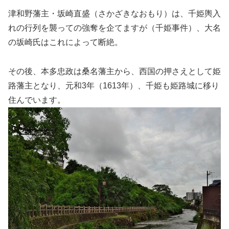
津和野藩主・坂崎直盛（さかざきなおもり）は、千姫輿入
れの行列を襲っての強奪を企てますが（千姫事件）、大名
の坂崎氏はこれによって断絶。
その後、本多忠政は桑名藩主から、西国の押さえとして姫
路藩主となり、元和3年（1613年）、千姫も姫路城に移り
住んでいます。