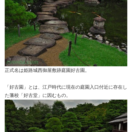
正式名は姫路城西御屋敷跡庭園好古園。
「好古園」とは、江戸時代に現在の庭園入口付近に存在し
た藩校「好古堂」に因むもの。