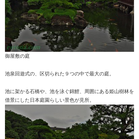
御屋敷の庭
池泉回遊式の、区切られた９つの中で最大の庭。
池に架かる石橋や、池を泳ぐ錦鯉、周囲にある姫山樹林を
借景にした日本庭園らしい景色が見所。