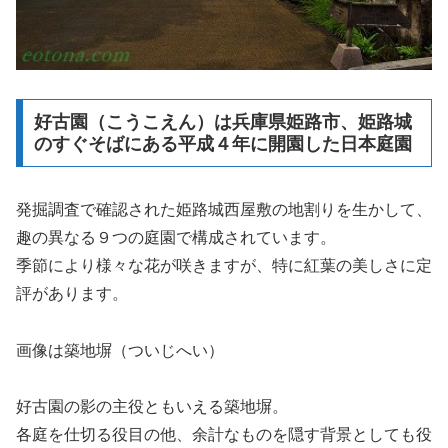
好古園（こうこえん）は兵庫県姫路市、姫路城
のすぐそばにある平成４年に開園した日本庭園
発掘調査で確認された姫路城西屋敷の地割りを生かして、
趣の異なる９つの庭園で構成されています。
季節により様々な花が咲きますが、特に紅葉の美しさに定
評があります。
画像は築地塀（ついじへい）
好古園の影の主役ともいえる築地塀。
各庭を仕切る役目の他、余計なものを隠す背景としても役