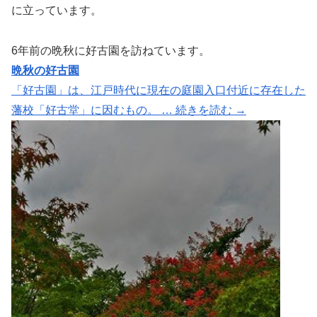
に立っています。
6年前の晩秋に好古園を訪ねています。
晩秋の好古園
「好古園」は、江戸時代に現在の庭園入口付近に存在した
藩校「好古堂」に因むもの。 … 続きを読む →