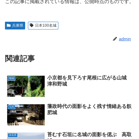
この記事に掲載されている情報は、公開時点のものです。
兵庫県
日本100名城
admin
関連記事
小京都を見下ろす尾根に広がる山城
地域
津和野城
藩政時代の面影をよく残す情緒ある飫
九州
肥城
苔むす石垣に名城の面影を偲ぶ 高取
奈良県