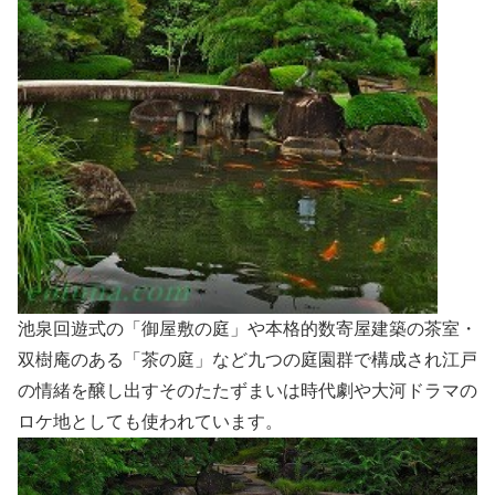
池泉回遊式の「御屋敷の庭」や本格的数寄屋建築の茶室・
双樹庵のある「茶の庭」など九つの庭園群で構成され江戸
の情緒を醸し出すそのたたずまいは時代劇や大河ドラマの
ロケ地としても使われています。