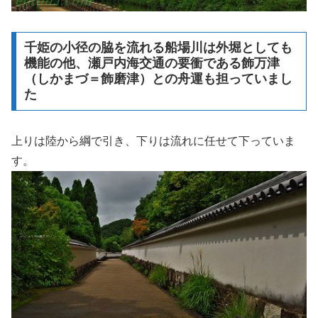
千姫の小径の脇を流れる船場川は外堀としても
機能の他、瀬戸内海交通の要衝である飾万津
（しかまづ＝飾磨津）との舟運も担っていまし
た
上りは陸から綱で引き、下りは流れに任せて下っていま
す。