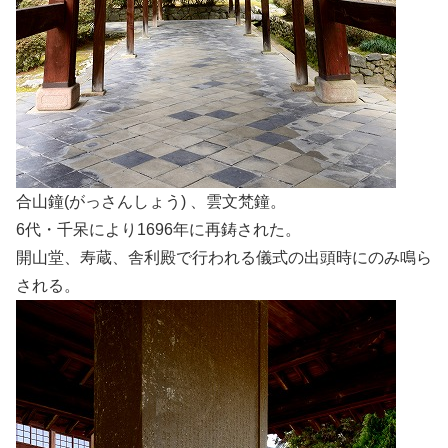
合山鐘(がっさんしょう) 、雲文梵鐘。
6代・千呆により1696年に再鋳された。
開山堂、寿蔵、舎利殿で行われる儀式の出頭時にのみ鳴ら
される。