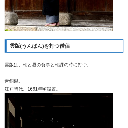
雲版(うんばん)を打つ僧侶
雲版は、朝と昼の食事と朝課の時に打つ。
青銅製。
江戸時代、1661年頃設置。