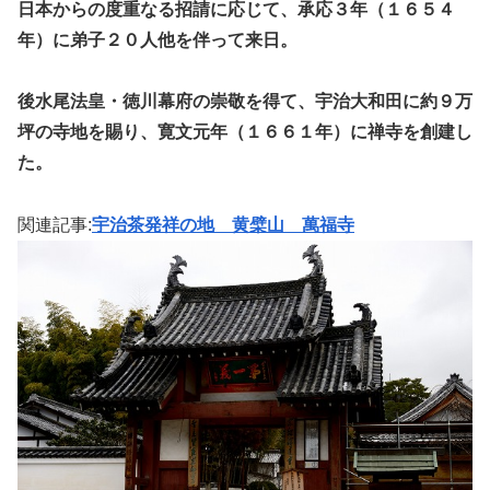
日本からの度重なる招請に応じて、承応３年（１６５４
年）に弟子２０人他を伴って来日。
後水尾法皇・徳川幕府の崇敬を得て、宇治大和田に約９万
坪の寺地を賜り、寛文元年（１６６１年）に禅寺を創建し
た。
関連記事:
宇治茶発祥の地 黄檗山 萬福寺