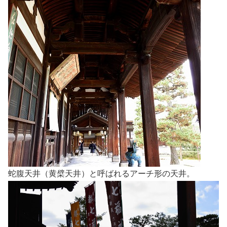
蛇腹天井（黄檗天井）と呼ばれるアーチ形の天井。