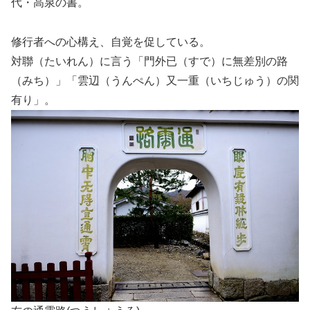
代・高泉の書。
修行者への心構え、自覚を促している。
対聯（たいれん）に言う「門外已（すで）に無差別の路
（みち）」「雲辺（うんぺん）又一重（いちじゅう）の関
有り」。