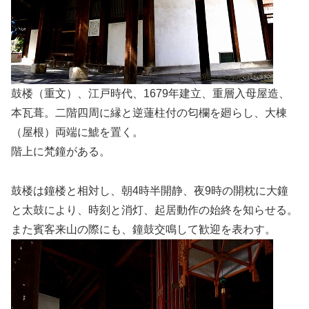
鼓楼（重文）、江戸時代、1679年建立、重層入母屋造、
本瓦葺。二階四周に縁と逆蓮柱付の匂欄を廻らし、大棟
（屋根）両端に鯱を置く。
階上に梵鐘がある。
鼓楼は鐘楼と相対し、朝4時半開静、夜9時の開枕に大鐘
と太鼓により、時刻と消灯、起居動作の始終を知らせる。
また賓客来山の際にも、鐘鼓交鳴して歓迎を表わす。