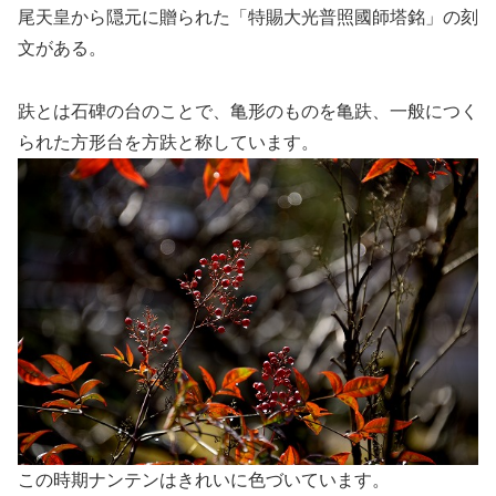
尾天皇から隠元に贈られた「特賜大光普照國師塔銘」の刻
文がある。
趺とは石碑の台のことで、亀形のものを亀趺、一般につく
られた方形台を方趺と称しています。
この時期ナンテンはきれいに色づいています。