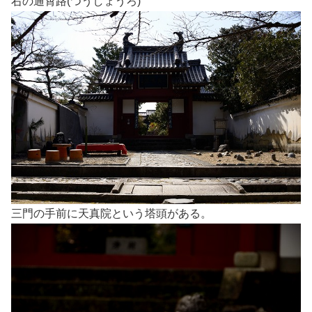
右の通霄路(つうしょうろ)
三門の手前に天真院という塔頭がある。