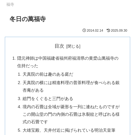
福寺
冬日の萬福寺
2014.02.14
2025.09.30
目次
隠元禅師は中国福建省福州府福清県の黄檗山萬福寺の
住持だった
天真院の前は趣のある庭だ
天真院の横には精進料理の普茶料理が食べられる銀
杏庵がある
総門をくぐると三門がある
境内の石畳は全域が菱形を一列に連ねたものですが
この開山堂の門の内側の石畳は氷裂紋と呼ばれる様
式の石畳です
大雄宝殿、天井付近に掲げられている明治天皇筆