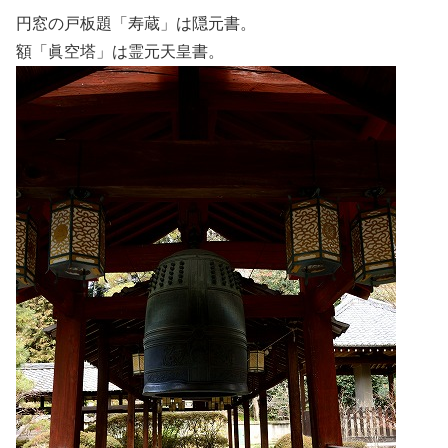
円窓の戸板題「寿蔵」は隠元書。
額「眞空塔」は霊元天皇書。