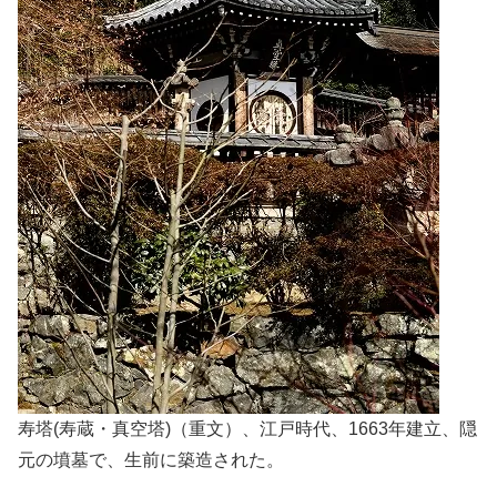
寿塔(寿蔵・真空塔)（重文）、江戸時代、1663年建立、隠
元の墳墓で、生前に築造された。