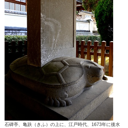
石碑亭、亀趺（きふ）の上に、江戸時代、1673年に後水