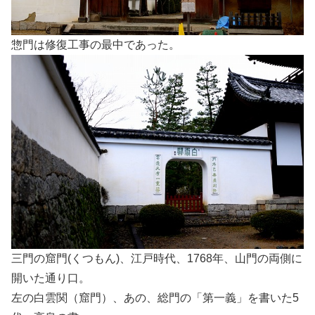
惣門は修復工事の最中であった。
三門の窟門(くつもん)、江戸時代、1768年、山門の両側に
開いた通り口。
左の白雲関（窟門）、あの、総門の「第一義」を書いた5