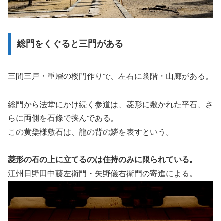
総門をくぐると三門がある
三間三戸・重層の楼門作りで、左右に裳階・山廊がある。
総門から法堂にかけ続く参道は、菱形に敷かれた平石、さ
らに両側を石條で挟んである。
この黄檗様敷石は、龍の背の鱗を表すという。
菱形の石の上に立てるのは住持のみに限られている。
江州日野田中藤左衛門・矢野儀右衛門の寄進による。