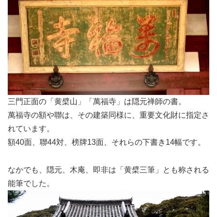
三門正面の「黄檗山」「萬福寺」は隠元禅師の書。
萬福寺の額や聯は、その建築同様に、重要文化財に指定さ
れています。
額40面、聯44対、榜牌13面、それらの下書き14幅です。
なかでも、隠元、木庵、即非は「黄檗三筆」とも称される
能筆でした。