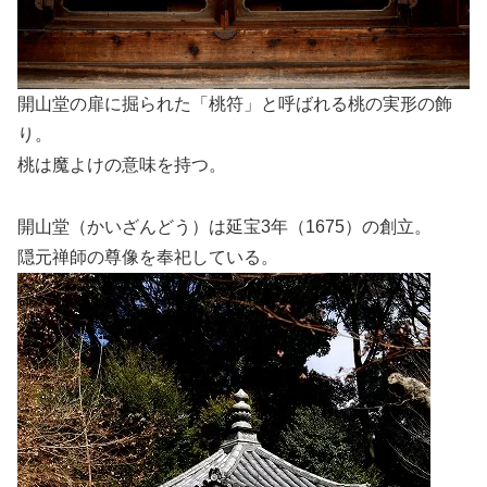
開山堂の扉に掘られた「桃符」と呼ばれる桃の実形の飾
り。
桃は魔よけの意味を持つ。
開山堂（かいざんどう）は延宝3年（1675）の創立。
隠元禅師の尊像を奉祀している。