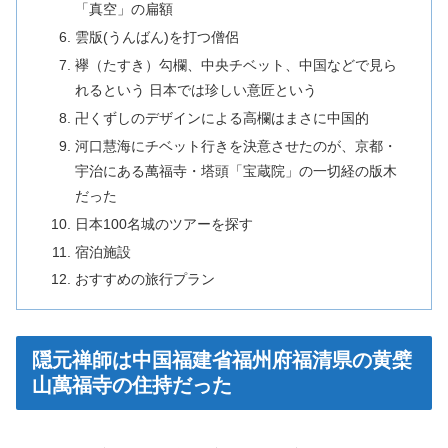
「真空」の扁額
雲版(うんばん)を打つ僧侶
襷（たすき）勾欄、中央チベット、中国などで見ら
れるという 日本では珍しい意匠という
卍くずしのデザインによる高欄はまさに中国的
河口慧海にチベット行きを決意させたのが、京都・
宇治にある萬福寺・塔頭「宝蔵院」の一切経の版木
だった
日本100名城のツアーを探す
宿泊施設
おすすめの旅行プラン
隠元禅師は中国福建省福州府福清県の黄檗
山萬福寺の住持だった