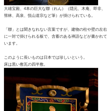
大雄宝殿、4本の巨大な聯（れん）（隠元、木庵、即非、
彗林、高泉、悦山道宗など筆）が掛けられている。
「聯」とは聞きなれない言葉ですが、建物の柱や壁の左右
に一対で掛けられる板で、含蓄のある禅語などが書かれて
います。
このように長いものは日本では珍しいという。
床は黒い敷瓦の四半敷。