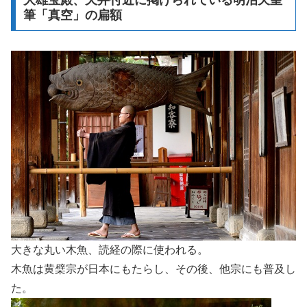
筆「真空」の扁額
大きな丸い木魚、読経の際に使われる。
木魚は黄檗宗が日本にもたらし、その後、他宗にも普及し
た。