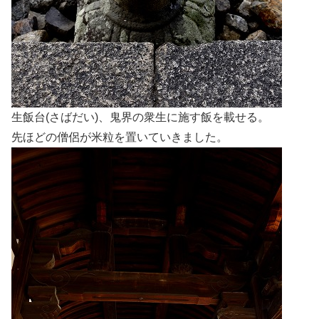
生飯台(さばだい)、鬼界の衆生に施す飯を載せる。
先ほどの僧侶が米粒を置いていきました。