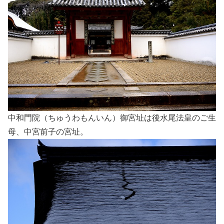
中和門院（ちゅうわもんいん）御宮址は後水尾法皇のご生
母、中宮前子の宮址。