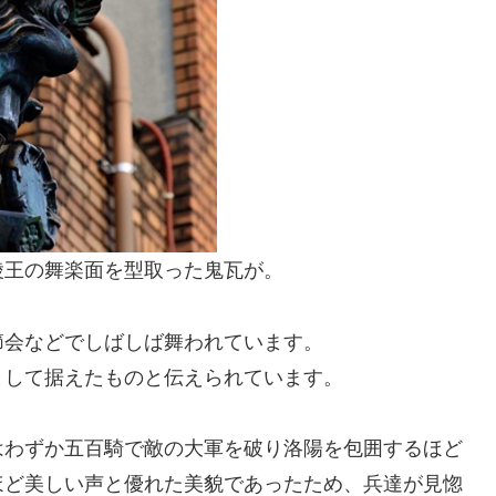
陵王の舞楽面を型取った鬼瓦が。
節会などでしばしば舞われています。
として据えたものと伝えられています。
はわずか五百騎で敵の大軍を破り洛陽を包囲するほど
ほど美しい声と優れた美貌であったため、兵達が見惚