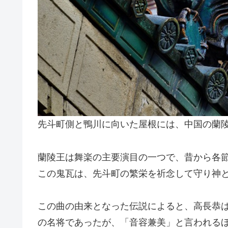
先斗町側と鴨川に向いた屋根には、中国の蘭
蘭陵王は舞楽の主要演目の一つで、昔から各
この鬼瓦は、先斗町の繁栄を祈念して守り神
この曲の由来となった伝説によると、高長恭
の名将であったが、「音容兼美」と言われる