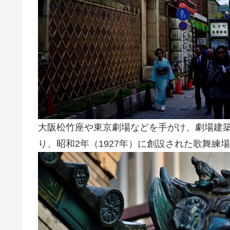
大阪松竹座や東京劇場などを手がけ、劇場建
り、昭和2年（1927年）に創設された歌舞練