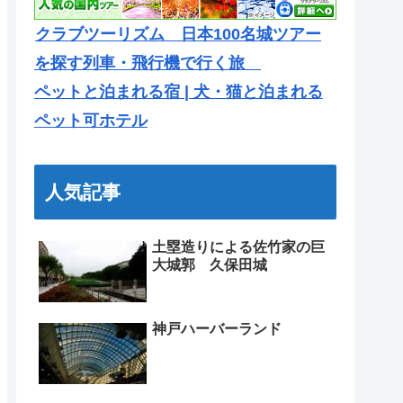
クラブツーリズム 日本100名城ツアー
を探す列車・飛行機で行く旅
ペットと泊まれる宿 | 犬・猫と泊まれる
ペット可ホテル
人気記事
土塁造りによる佐竹家の巨
大城郭 久保田城
神戸ハーバーランド