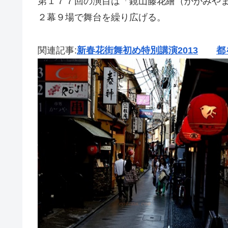
第１７７回の演目は「鏡山藤花繪（かがみや
２幕９場で舞台を繰り広げる。
関連記事:
新春花街舞初め特別講演2013
都