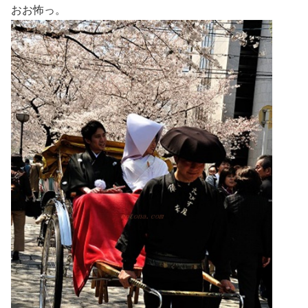
おお怖っ。