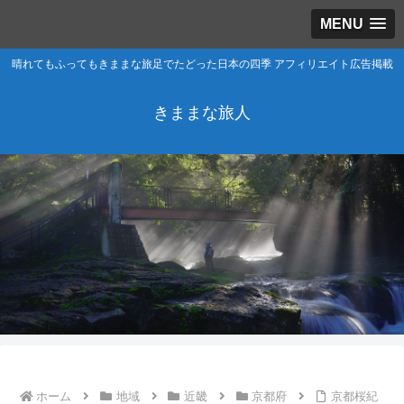
MENU
晴れてもふってもきままな旅足でたどった日本の四季 アフィリエイト広告掲載
きままな旅人
ホーム
地域
近畿
京都府
京都桜紀