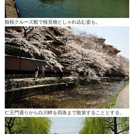
観桜クルーズ船で桜見物としゃれ込む姿も。
仁王門通りから白川畔を四条まで散策することとする。