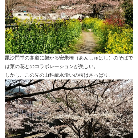
毘沙門堂の参道に架かる安朱橋（あんしゅばし）のそばで
は菜の花とのコラボレーションが美しい。
しかし、この先の山科疏水沿いの桜はさっぱり。