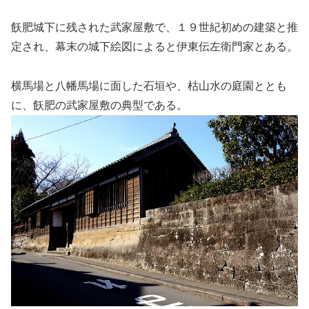
飫肥城下に残された武家屋敷で、１９世紀初めの建築と推
定され、幕末の城下絵図によると伊東伝左衛門家とある。
横馬場と八幡馬場に面した石垣や、枯山水の庭園ととも
に、飫肥の武家屋敷の典型である。