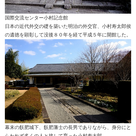
国際交流センター小村記念館
日本の近代外交の礎を築いた明治の外交官、小村寿太郎侯
の遺徳を顕彰して没後８０年を経て平成５年に開館した。
幕末の飫肥城下、飫肥藩士の長男でありながら、身分にと
らわれず多くの人と接して育った小村寿太郎。