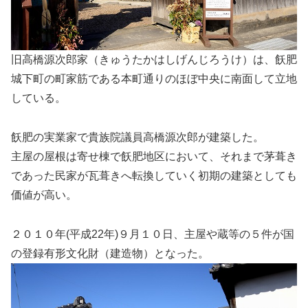
旧高橋源次郎家（きゅうたかはしげんじろうけ）は、飫肥
城下町の町家筋である本町通りのほぼ中央に南面して立地
している。
飫肥の実業家で貴族院議員高橋源次郎が建築した。
主屋の屋根は寄せ棟で飫肥地区において、それまで茅葺き
であった民家が瓦葺きへ転換していく初期の建築としても
価値が高い。
２０１０年(平成22年)９月１０日、主屋や蔵等の５件が国
の登録有形文化財（建造物）となった。