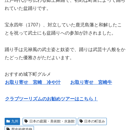
江戸時代から伝わる郷土舞踊で、初めは町衆によって踊ら
れていた盆踊りです。
宝永四年（1707）、対立していた鹿児島藩と和解したこ
とを祝って武士にも盆踊りへの参加が許されました。
踊り手は元禄風の武士姿と奴姿で、踊りは武芸十八般をか
たどった優雅さがただよいます。
おすすめ城下町グルメ
お取り寄せ 宮崎 冷や汁
お取り寄せ 宮崎牛
クラブツーリズムのお勧めツアーはこちら！
九州
日本の庭園・美術館・水族館
日本の町並み
歴史的建造物