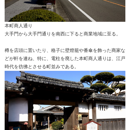
本町商人通り
大手門から大手門通りを南西に下ると商業地域に至る。
樽を店頭に置いたり、格子に壁燈籠や番傘を飾った商家な
どが軒を連ね、特に、電柱を廃した本町商人通りは、江戸
時代を彷彿とさせる町並みである。