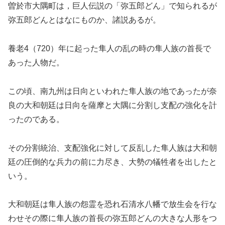
曽於市大隅町は，巨人伝説の「弥五郎どん」で知られるが
弥五郎どんとはなにものか、諸説あるが。
養老4（720）年に起った隼人の乱の時の隼人族の首長で
あった人物だ。
この頃、南九州は日向といわれた隼人族の地であったが奈
良の大和朝廷は日向を薩摩と大隅に分割し支配の強化を計
ったのである。
その分割統治、支配強化に対して反乱した隼人族は大和朝
廷の圧倒的な兵力の前に力尽き、大勢の犠牲者を出したと
いう。
大和朝廷は隼人族の怨霊を恐れ石清水八幡で放生会を行な
わせその際に隼人族の首長の弥五郎どんの大きな人形をつ