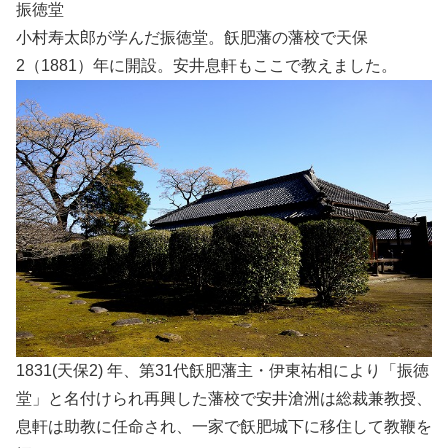
振徳堂
小村寿太郎が学んだ振徳堂。飫肥藩の藩校で天保
2（1881）年に開設。安井息軒もここで教えました。
1831(天保2) 年、第31代飫肥藩主・伊東祐相により「振徳
堂」と名付けられ再興した藩校で安井滄洲は総裁兼教授、
息軒は助教に任命され、一家で飫肥城下に移住して教鞭を