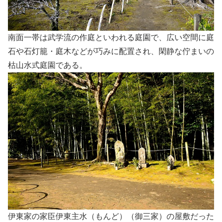
南面一帯は武学流の作庭といわれる庭園で、広い空間に庭
石や石灯籠・庭木などが巧みに配置され、閑静な佇まいの
枯山水式庭園である。
伊東家の家臣伊東主水（もんど）（御三家）の屋敷だった