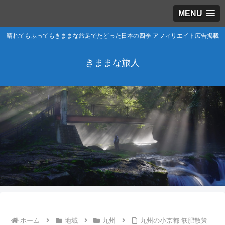
MENU
晴れてもふってもきままな旅足でたどった日本の四季 アフィリエイト広告掲載
きままな旅人
ホーム
地域
九州
九州の小京都 飫肥散策