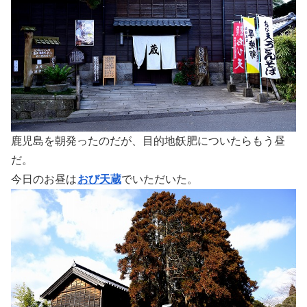
鹿児島を朝発ったのだが、目的地飫肥についたらもう昼
だ。
今日のお昼は
おび天蔵
でいただいた。