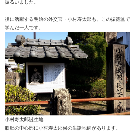
振るいました。
後に活躍する明治の外交官・小村寿太郎も、この振徳堂で
学んだ一人です。
小村寿太郎誕生地
飫肥の中心部に小村寿太郎侯の生誕地碑があります。