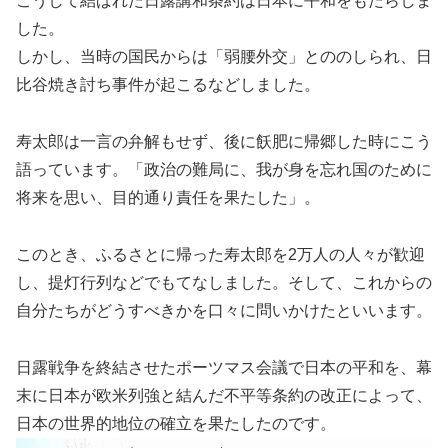
こうして結ばれた日露講和条約は日本に平和をもたらしま
した。
しかし、当時の国民からは「弱腰外交」とののしられ、日
比谷焼き討ち事件が起こるなどしました。
寿太郎は一言の弁解もせず、後に飫肥に帰郷した時にこう
語っています。「政治の難局に、我が身を忘れ国のために
将来を思い、目的通り責任を果たした」。
このとき、ふるさとに帰った寿太郎を2万人の人々が歓迎
し、提灯行列などでもてなしました。そして、これからの
自分たちがどうすべきかを口々に問いかけたといいます。
日露戦争を終結させたポーツマス会議で日本の平和を、幕
末に日本が欧米列強と結んだ不平等条約の改正によって、
日本の世界的地位の確立を果たしたのです。