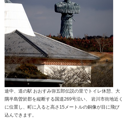
途中、道の駅 おおすみ弥五郎伝説の里でトイレ休憩、大
隅半島曽於郡を縦断する国道269号沿い、 岩川市街地近く
に位置し、町に入ると高さ15メートルの銅像が目に飛び
込んできます。