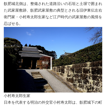
飫肥城北側は、整備された道路沿いの石垣と土塀で囲まれ
た武家屋敷跡、飫肥武家屋敷の典型とされる旧伊東伝左右
衛門家・小村寿太郎生家など江戸時代の武家屋敷の風情を
忍ばせる。
小村寿太郎生家
日本を代表する明治の外交官小村寿太郎は、飫肥城下の町