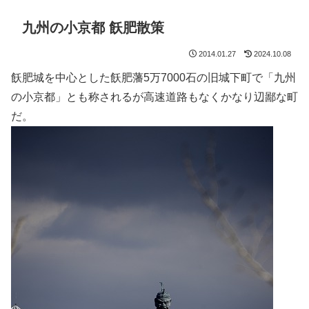
九州の小京都 飫肥散策
2014.01.27
2024.10.08
飫肥城を中心とした飫肥藩5万7000石の旧城下町で「九州
の小京都」とも称されるが高速道路もなくかなり辺鄙な町
だ。