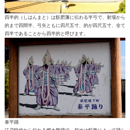
四半的（しはんまと）は飫肥藩に伝わる半弓で、射場から
的まで四間半、弓矢ともに四尺五寸、的が四尺五寸、全て
四半であることから四半的と呼びます。
泰平踊