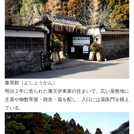
豫章館（よしょうかん）
明治２年に造られた藩主伊東家の住まいで、広い屋敷地に
主屋や御数寄屋・雑舎・蔵を配し、入口には薬医門を構え
ている。