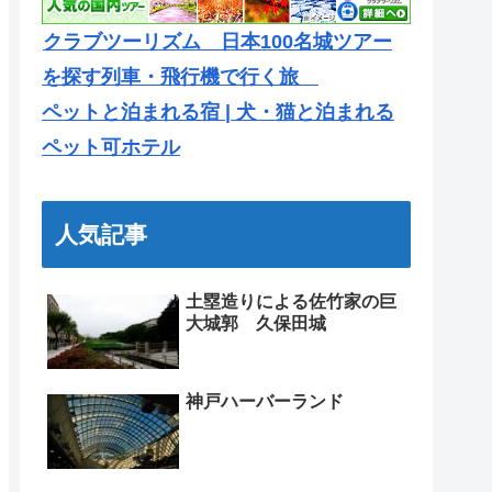
クラブツーリズム 日本100名城ツアー
を探す列車・飛行機で行く旅
ペットと泊まれる宿 | 犬・猫と泊まれる
ペット可ホテル
人気記事
土塁造りによる佐竹家の巨
大城郭 久保田城
神戸ハーバーランド