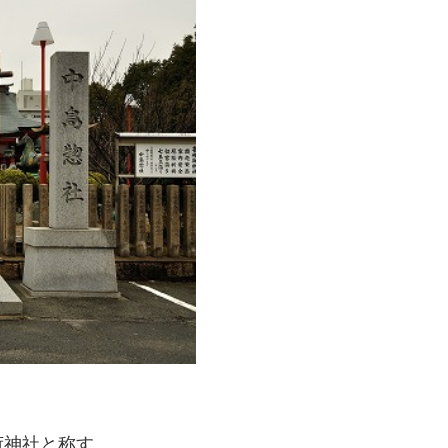
。
荷神社と称す。