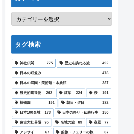
タグ検索
神社仏閣
775
歴史を訪ねる旅
492
日本の町並み
478
日本の庭園・美術館・水族館
287
歴史的建造物
262
紅葉
224
桜
191
植物園
191
朝日・夕日
182
日本100名城
173
日本の祭り・伝統行事
150
住吉大社界隈
95
名城の旅
89
夜景
77
アジサイ
67
船旅・フェリーの旅
67