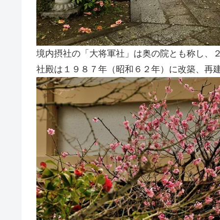
境内摂社の「大将軍社」は奥の院とも称し、
社殿は１９８７年（昭和６２年）に改築、再