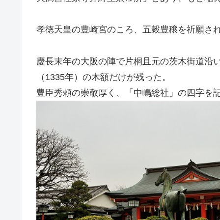
孝徳天皇の豊崎宮のころ、五穀豊穣を祈願さ
慶長末年の大阪の陣で片桐且元の茨木街道沿
（1335年）の木額だけが残った。
豊臣秀頼の崇敬厚く、「中嶋総社」の四字を