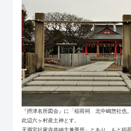
『摂津名所図会』に「稲荷祠 北中嶋惣社也
此辺六ヶ村産土神とす。
天満宮社家寺井紳主兼帯所」とあり、もと稲