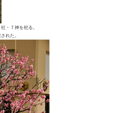
２社・７神を祀る。
建された。