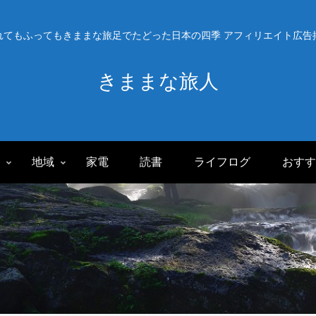
れてもふってもきままな旅足でたどった日本の四季 アフィリエイト広告
きままな旅人
旅
地域
家電
読書
ライフログ
おすす