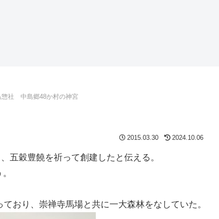
島惣社 中島郷48か村の神宮
2015.03.30
2024.10.06
ころ、五穀豊饒を祈って創建したと伝える。
う。
境内をもっており、崇禅寺馬場と共に一大森林をなしていた。