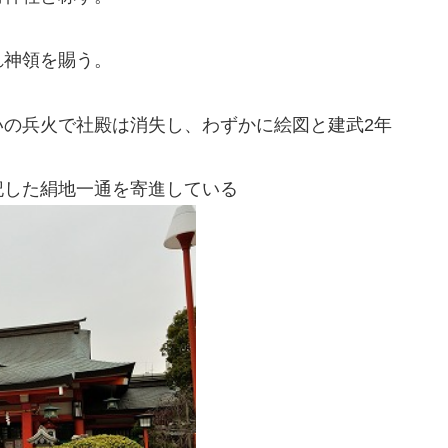
れ神領を賜う。
いの兵火で社殿は消失し、わずかに絵図と建武2年
記した絹地一通を寄進している