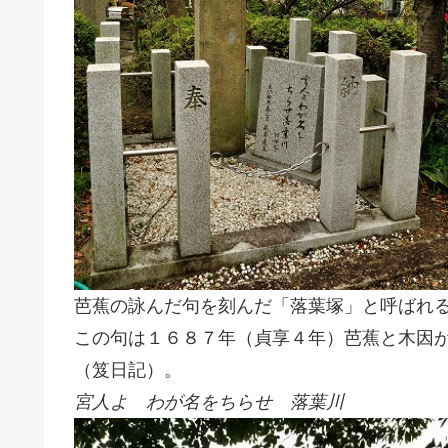
芭蕉の詠んだ句を刻んだ「落葉塚」と呼ばれ
この句は１６８７年（貞享４年）芭蕉と木因
（笈日記）。
宮人よ わが名をちらせ 落葉川