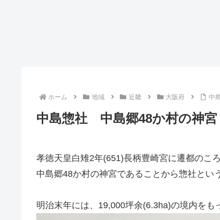
ホーム
地域
近畿
大阪府
中
中島惣社 中島郷48か村の神宮
孝徳天皇白雉2年(651)長柄豊崎宮に遷都の
中島郷48か村の神宮であることから惣社とい
明治末年には、19,000坪余(6.3ha)の