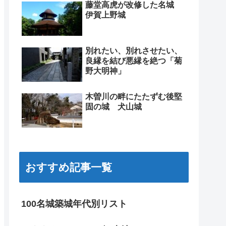
藤堂高虎が改修した名城
伊賀上野城
別れたい、別れさせたい、
良縁を結び悪縁を絶つ「菊
野大明神」
木曽川の畔にたたずむ後堅
固の城 犬山城
おすすめ記事一覧
100名城築城年代別リスト