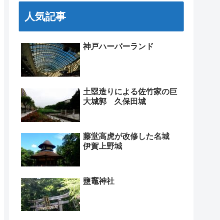
人気記事
神戸ハーバーランド
土塁造りによる佐竹家の巨
大城郭 久保田城
藤堂高虎が改修した名城
伊賀上野城
鹽竈神社