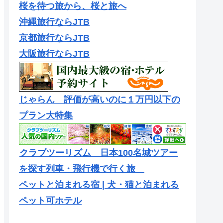
桜を待つ旅から、桜と旅へ
沖縄旅行ならJTB
京都旅行ならJTB
大阪旅行ならJTB
じゃらん 評価が高いのに１万円以下の
プラン大特集
クラブツーリズム 日本100名城ツアー
を探す列車・飛行機で行く旅
ペットと泊まれる宿 | 犬・猫と泊まれる
ペット可ホテル