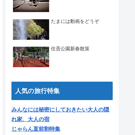
たまには動画をどうぞ
住𠮷公園新春散策
人気の旅行特集
みんなには秘密にしておきたい大人の隠
れ家、大人の宿
じゃらん直前割特集