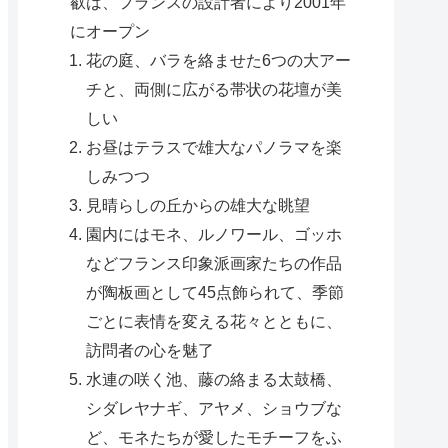
叡は、フランスの設計者により2001年
にオープン
花の庭、バラを絡ませた6つの大アー
チと、両側に広がる帯状の花壇が美
しい
お昼はテラスで雄大なパノラマを楽
しみつつ
見晴らしの丘からの雄大な眺望
園内にはモネ、ルノワール、ゴッホ
などフランス印象派画家たちの作品
が陶板画として45点飾られて、季節
ごとに表情を変える花々とともに、
訪問者の心を魅了
水連の咲く池、藤の絡まる太鼓橋、
シダレヤナギ、アヤメ、ショウブな
ど、モネたちが愛したモチーフをふ