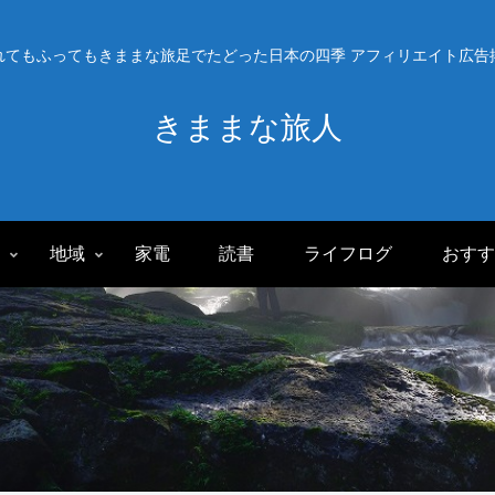
れてもふってもきままな旅足でたどった日本の四季 アフィリエイト広告
きままな旅人
旅
地域
家電
読書
ライフログ
おすす