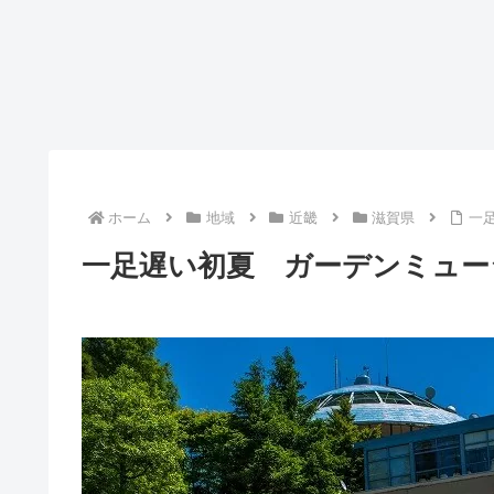
ホーム
地域
近畿
滋賀県
一
一足遅い初夏 ガーデンミュー