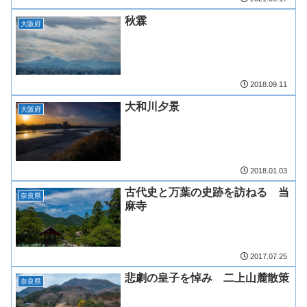
秋霖
大阪府
2018.09.11
大和川夕景
大阪府
2018.01.03
古代史と万葉の史跡を訪ねる 当
奈良県
麻寺
2017.07.25
悲劇の皇子を悼み 二上山麓散策
奈良県