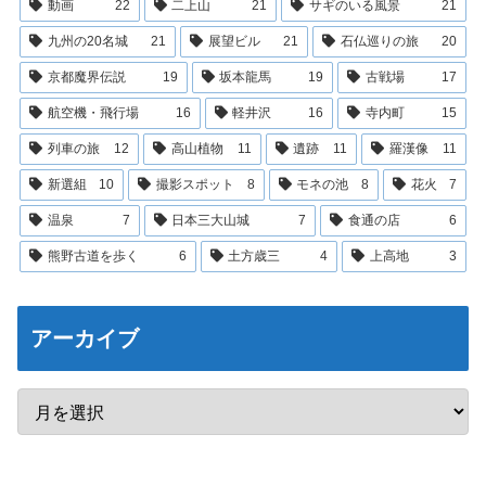
動画
22
二上山
21
サギのいる風景
21
九州の20名城
21
展望ビル
21
石仏巡りの旅
20
京都魔界伝説
19
坂本龍馬
19
古戦場
17
航空機・飛行場
16
軽井沢
16
寺内町
15
列車の旅
12
高山植物
11
遺跡
11
羅漢像
11
新選組
10
撮影スポット
8
モネの池
8
花火
7
温泉
7
日本三大山城
7
食通の店
6
熊野古道を歩く
6
土方歳三
4
上高地
3
アーカイブ