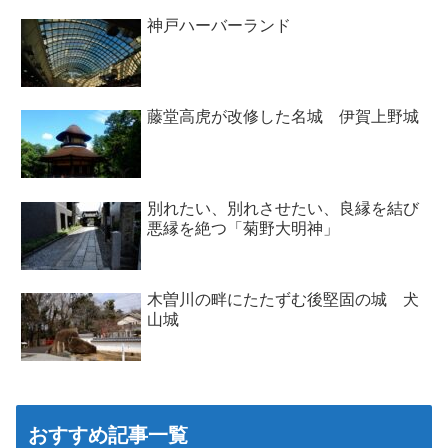
神戸ハーバーランド
藤堂高虎が改修した名城 伊賀上野城
別れたい、別れさせたい、良縁を結び
悪縁を絶つ「菊野大明神」
木曽川の畔にたたずむ後堅固の城 犬
山城
おすすめ記事一覧