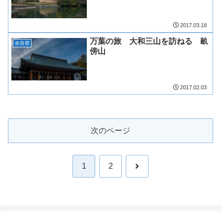
2017.03.18
万葉の旅 大和三山を訪ねる 畝
奈良県
傍山
2017.02.03
次のページ
次
1
2
へ