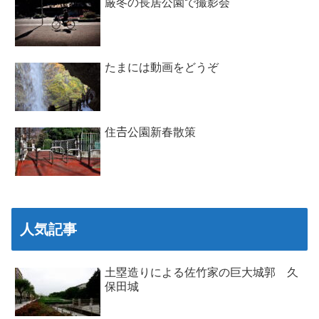
厳冬の長居公園で撮影会
たまには動画をどうぞ
住𠮷公園新春散策
人気記事
土塁造りによる佐竹家の巨大城郭 久
保田城