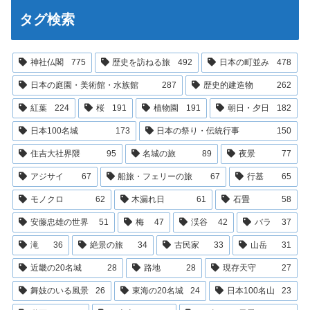
タグ検索
神社仏閣
775
歴史を訪ねる旅
492
日本の町並み
478
日本の庭園・美術館・水族館
287
歴史的建造物
262
紅葉
224
桜
191
植物園
191
朝日・夕日
182
日本100名城
173
日本の祭り・伝統行事
150
住吉大社界隈
95
名城の旅
89
夜景
77
アジサイ
67
船旅・フェリーの旅
67
行基
65
モノクロ
62
木漏れ日
61
石畳
58
安藤忠雄の世界
51
梅
47
渓谷
42
バラ
37
滝
36
絶景の旅
34
古民家
33
山岳
31
近畿の20名城
28
路地
28
現存天守
27
舞妓のいる風景
26
東海の20名城
24
日本100名山
23