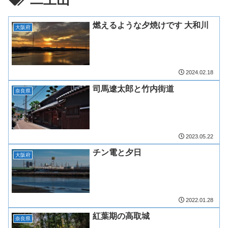
燃えるような夕焼けです 大和川
大阪府
2024.02.18
司馬遼太郎と竹内街道
奈良県
2023.05.22
チン電と夕日
大阪府
2022.01.28
紅葉期の高取城
奈良県