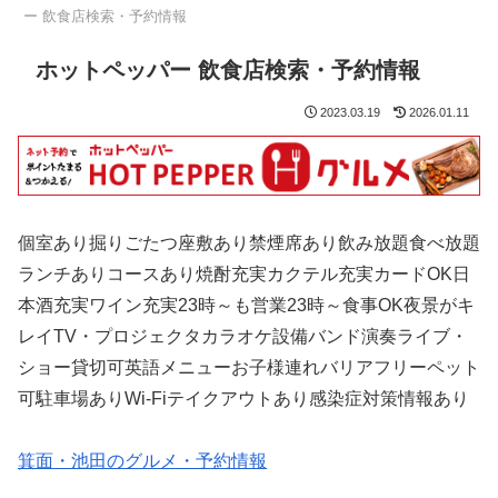
ー 飲食店検索・予約情報
ホットペッパー 飲食店検索・予約情報
2023.03.19
2026.01.11
個室あり掘りごたつ座敷あり禁煙席あり飲み放題食べ放題
ランチありコースあり焼酎充実カクテル充実カードOK日
本酒充実ワイン充実23時～も営業23時～食事OK夜景がキ
レイTV・プロジェクタカラオケ設備バンド演奏ライブ・
ショー貸切可英語メニューお子様連れバリアフリーペット
可駐車場ありWi-Fiテイクアウトあり感染症対策情報あり
箕面・池田のグルメ・予約情報