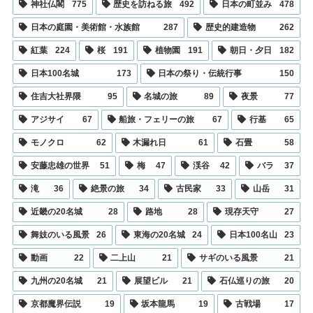
神社仏閣
775
歴史を訪ねる旅
492
日本の町並み
478
日本の庭園・美術館・水族館
287
歴史的建造物
262
紅葉
224
桜
191
植物園
191
朝日・夕日
182
日本100名城
173
日本の祭り・伝統行事
150
住吉大社界隈
95
名城の旅
89
夜景
77
アジサイ
67
船旅・フェリーの旅
67
行基
65
モノクロ
62
木漏れ日
61
石畳
58
安藤忠雄の世界
51
梅
47
渓谷
42
バラ
37
滝
36
絶景の旅
34
古民家
33
山岳
31
近畿の20名城
28
路地
28
現存天守
27
舞妓のいる風景
26
東海の20名城
24
日本100名山
23
動画
22
二上山
21
サギのいる風景
21
九州の20名城
21
展望ビル
21
石仏巡りの旅
20
京都魔界伝説
19
坂本龍馬
19
古戦場
17