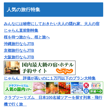
人気の旅行特集
みんなには秘密にしておきたい大人の隠れ家、大人の宿
じゃらん直前割特集
桜を待つ旅から、桜と旅へ
沖縄旅行ならJTB
京都旅行ならJTB
大阪旅行ならJTB
じゃらん 評価が高いのに１万円以下のプラン大特集
クラブツーリズム 日本100名城ツアーを探す列車・飛行
機で行く旅