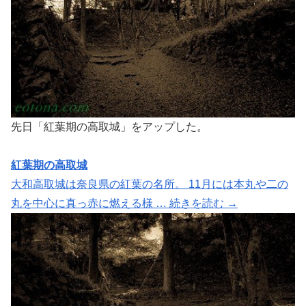
先日「紅葉期の高取城」をアップした。
紅葉期の高取城
大和高取城は奈良県の紅葉の名所。 11月には本丸や二の
丸を中心に真っ赤に燃える様 … 続きを読む →