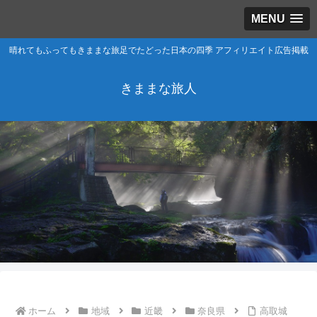
MENU
晴れてもふってもきままな旅足でたどった日本の四季 アフィリエイト広告掲載
きままな旅人
ホーム
地域
近畿
奈良県
高取城