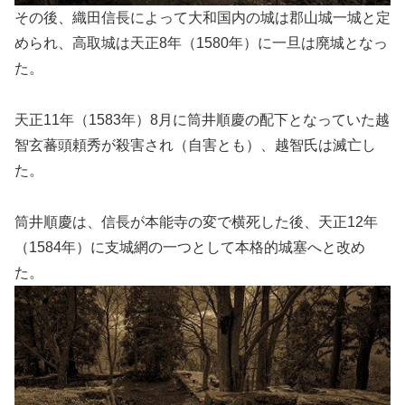
その後、織田信長によって大和国内の城は郡山城一城と定
められ、高取城は天正8年（1580年）に一旦は廃城となっ
た。
天正11年（1583年）8月に筒井順慶の配下となっていた越
智玄蕃頭頼秀が殺害され（自害とも）、越智氏は滅亡し
た。
筒井順慶は、信長が本能寺の変で横死した後、天正12年
（1584年）に支城網の一つとして本格的城塞へと改め
た。