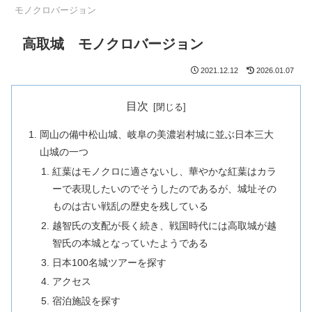
モノクロバージョン
高取城 モノクロバージョン
2021.12.12
2026.01.07
目次
岡山の備中松山城、岐阜の美濃岩村城に並ぶ日本三大
山城の一つ
紅葉はモノクロに適さないし、華やかな紅葉はカラ
ーで表現したいのでそうしたのであるが、城址その
ものは古い戦乱の歴史を残している
越智氏の支配が長く続き、戦国時代には高取城が越
智氏の本城となっていたようである
日本100名城ツアーを探す
アクセス
宿泊施設を探す