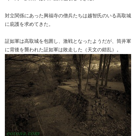
対立関係にあった興福寺の僧兵たちは越智氏のいる高取城
に庇護を求めてきた。
証如軍は高取城を包囲し、激戦となったようだが、筒井軍
に背後を襲われた証如軍は敗走した（天文の錯乱）。