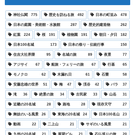
神社仏閣
775
歴史を訪ねる旅
492
日本の町並み
478
日本の庭園・美術館・水族館
287
歴史的建造物
262
紅葉
224
桜
191
植物園
191
朝日・夕日
182
日本100名城
173
日本の祭り・伝統行事
150
住吉大社界隈
95
名城の旅
89
夜景
77
アジサイ
67
船旅・フェリーの旅
67
行基
65
モノクロ
62
木漏れ日
61
石畳
58
安藤忠雄の世界
51
梅
47
渓谷
42
バラ
37
滝
36
絶景の旅
34
古民家
33
山岳
31
近畿の20名城
28
路地
28
現存天守
27
舞妓のいる風景
26
東海の20名城
24
日本100名山
23
動画
22
二上山
21
サギのいる風景
21
九州の20名城
21
展望ビル
21
石仏巡りの旅
20