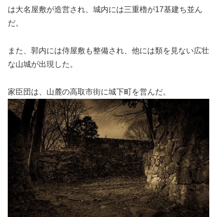
は大名屋敷が造営され、城内には三重櫓が17基建ち並ん
だ。
また、郭内には侍屋敷も整備され、他には類を見ない広壮
な山城が出現した。
家臣団は、山麓の高取市街に城下町を営んだ。