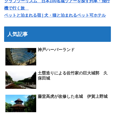
クラブツーリズム 日本100名城ツアーを探す列車・飛行
機で行く旅
ペットと泊まれる宿 | 犬・猫と泊まれるペット可ホテル
人気記事
神戸ハーバーランド
土塁造りによる佐竹家の巨大城郭 久
保田城
藤堂高虎が改修した名城 伊賀上野城