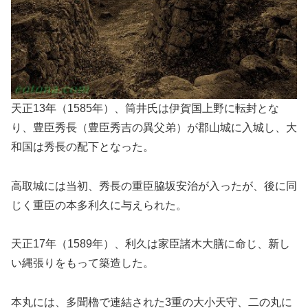
天正13年（1585年）、筒井氏は伊賀国上野に転封とな
り、豊臣秀長（豊臣秀吉の異父弟）が郡山城に入城し、大
和国は秀長の配下となった。
高取城には当初、秀長の重臣脇坂安治が入ったが、後に同
じく重臣の本多利久に与えられた。
天正17年（1589年）、利久は家臣諸木大膳に命じ、新し
い縄張りをもって築造した。
本丸には、多聞櫓で連結された3重の大小天守、二の丸に