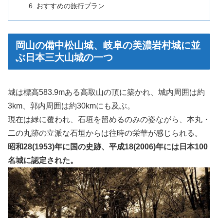
おすすめの旅行プラン
岡山の備中松山城、岐阜の美濃岩村城に並
ぶ日本三大山城の一つ
城は標高583.9mある高取山の頂に築かれ、城内周囲は約
3km、郭内周囲は約30kmにも及ぶ。
現在は緑に覆われ、石垣を留めるのみの姿ながら、本丸・
二の丸跡の立派な石垣からは往時の栄華が感じられる。
昭和28(1953)年に国の史跡、平成18(2006)年には日本100
名城に認定された。