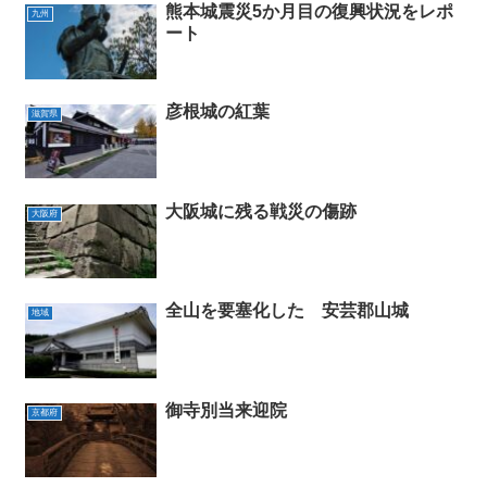
熊本城震災5か月目の復興状況をレポ
九州
ート
彦根城の紅葉
滋賀県
大阪城に残る戦災の傷跡
大阪府
全山を要塞化した 安芸郡山城
地域
御寺別当来迎院
京都府