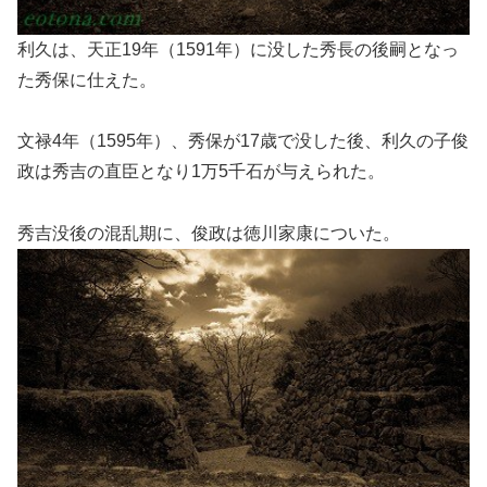
利久は、天正19年（1591年）に没した秀長の後嗣となっ
た秀保に仕えた。
文禄4年（1595年）、秀保が17歳で没した後、利久の子俊
政は秀吉の直臣となり1万5千石が与えられた。
秀吉没後の混乱期に、俊政は徳川家康についた。