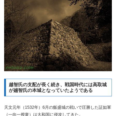
越智氏の支配が長く続き、戦国時代には高取城
が越智氏の本城となっていたようである
天文元年（1532年）6月の飯盛城の戦いで圧勝した証如軍
（一向一揆衆）は大和国に侵攻してきた。