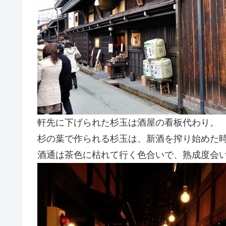
軒先に下げられた杉玉は酒屋の看板代わり。
杉の葉で作られる杉玉は、新酒を搾り始めた
酒通は茶色に枯れて行く色合いで、熟成度会