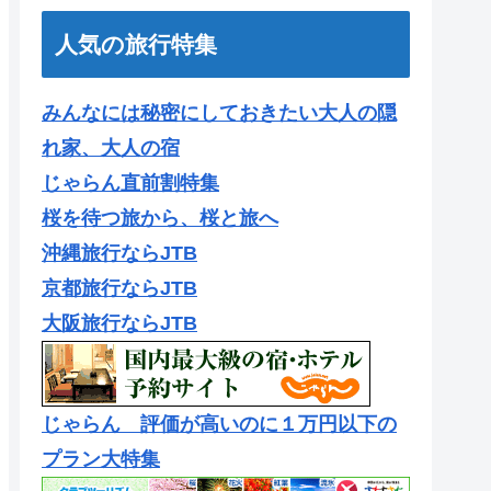
人気の旅行特集
みんなには秘密にしておきたい大人の隠
れ家、大人の宿
じゃらん直前割特集
桜を待つ旅から、桜と旅へ
沖縄旅行ならJTB
京都旅行ならJTB
大阪旅行ならJTB
じゃらん 評価が高いのに１万円以下の
プラン大特集