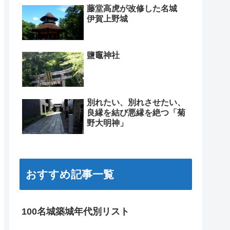
藤堂高虎が改修した名城
伊賀上野城
鹽竈神社
別れたい、別れさせたい、
良縁を結び悪縁を絶つ「菊
野大明神」
おすすめ記事一覧
100名城築城年代別リスト