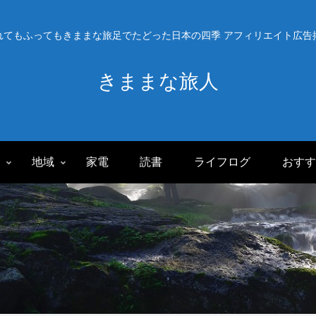
れてもふってもきままな旅足でたどった日本の四季 アフィリエイト広告
きままな旅人
旅
地域
家電
読書
ライフログ
おすす