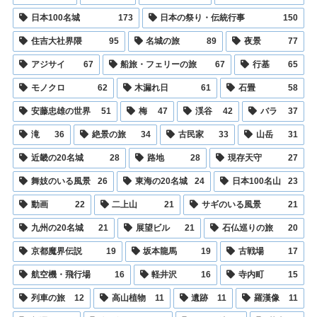
日本100名城
173
日本の祭り・伝統行事
150
住吉大社界隈
95
名城の旅
89
夜景
77
アジサイ
67
船旅・フェリーの旅
67
行基
65
モノクロ
62
木漏れ日
61
石畳
58
安藤忠雄の世界
51
梅
47
渓谷
42
バラ
37
滝
36
絶景の旅
34
古民家
33
山岳
31
近畿の20名城
28
路地
28
現存天守
27
舞妓のいる風景
26
東海の20名城
24
日本100名山
23
動画
22
二上山
21
サギのいる風景
21
九州の20名城
21
展望ビル
21
石仏巡りの旅
20
京都魔界伝説
19
坂本龍馬
19
古戦場
17
航空機・飛行場
16
軽井沢
16
寺内町
15
列車の旅
12
高山植物
11
遺跡
11
羅漢像
11