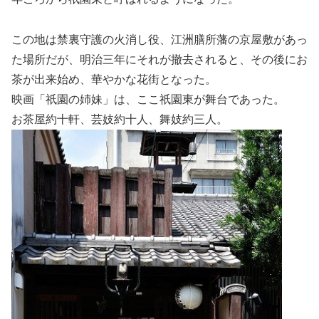
この地は禁裏守護の火消し役、江洲膳所藩の京屋敷があっ
た場所だが、明治三年にそれが撤去されると、その後にお
茶が出来始め、華やかな花街となった。
映画「祇園の姉妹」は、ここ祇園東が舞台であった。
お茶屋約十軒、芸妓約十人、舞妓約三人。