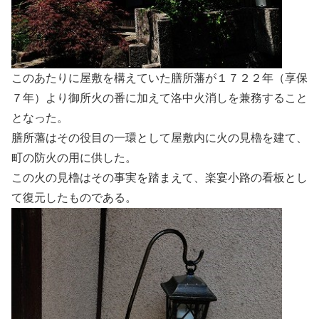
このあたりに屋敷を構えていた膳所藩が１７２２年（享保
７年）より御所火の番に加えて洛中火消しを兼務すること
となった。
膳所藩はその役目の一環として屋敷内に火の見櫓を建て、
町の防火の用に供した。
この火の見櫓はその事実を踏まえて、楽宴小路の看板とし
て復元したものである。