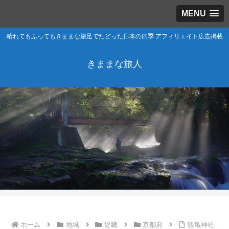
MENU
晴れてもふってもきままな旅足でたどった日本の四季 アフィリエイト広告掲載
きままな旅人
ホーム
地域
近畿
京都府
観亀神社