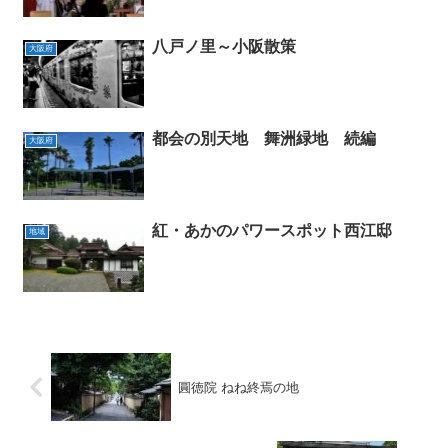
八戸ノ里～小阪散策
大阪府
都会の別天地 舞洲緑地 続編
大阪府
紅・あかのパワースポット西江邸
地域
圓徳院 ねね終焉の地