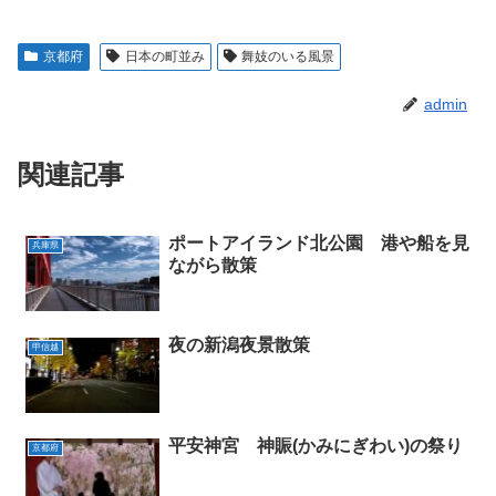
京都府
日本の町並み
舞妓のいる風景
admin
関連記事
ポートアイランド北公園 港や船を見
兵庫県
ながら散策
夜の新潟夜景散策
甲信越
平安神宮 神賑(かみにぎわい)の祭り
京都府