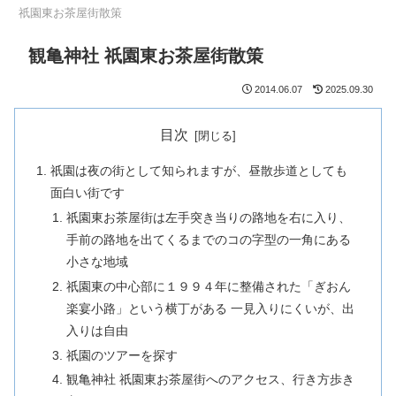
祇園東お茶屋街散策
観亀神社 祇園東お茶屋街散策
2014.06.07
2025.09.30
目次
祇園は夜の街として知られますが、昼散歩道としても
面白い街です
祇園東お茶屋街は左手突き当りの路地を右に入り、
手前の路地を出てくるまでのコの字型の一角にある
小さな地域
祇園東の中心部に１９９４年に整備された「ぎおん
楽宴小路」という横丁がある 一見入りにくいが、出
入りは自由
祇園のツアーを探す
観亀神社 祇園東お茶屋街へのアクセス、行き方歩き