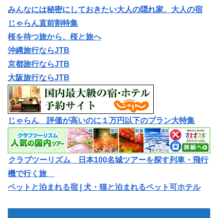
みんなには秘密にしておきたい大人の隠れ家、大人の宿
じゃらん直前割特集
桜を待つ旅から、桜と旅へ
沖縄旅行ならJTB
京都旅行ならJTB
大阪旅行ならJTB
じゃらん 評価が高いのに１万円以下のプラン大特集
クラブツーリズム 日本100名城ツアーを探す列車・飛行
機で行く旅
ペットと泊まれる宿 | 犬・猫と泊まれるペット可ホテル