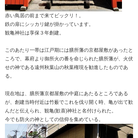
赤い鳥居の前まで来てビックリ！。
鉄の扉にシッカリ鍵が掛かっています。
観亀神社は享保３年創建。
このあたり一帯は江戸期には膳所藩の京都屋敷があったと
ころで、幕府より御所火の番を命じられた膳所藩が、火伏
せの神である遠州秋葉山の秋葉権現を勧進したものであ
る。
現在地は、膳所藩京都屋敷の中庭にあたるところである
が、創建当時付近は竹薮でこれを伐り開く時、亀が出て歓
んだと伝えられ、観亀(歓喜)神社と名付けられた。
今でも防火の神としての信仰を集めている。