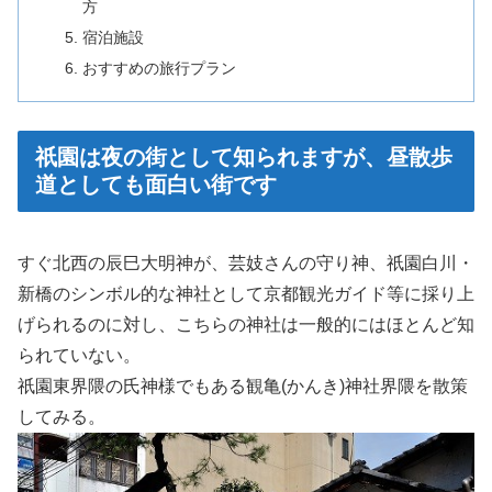
方
宿泊施設
おすすめの旅行プラン
祇園は夜の街として知られますが、昼散歩
道としても面白い街です
すぐ北西の辰巳大明神が、芸妓さんの守り神、祇園白川・
新橋のシンボル的な神社として京都観光ガイド等に採り上
げられるのに対し、こちらの神社は一般的にはほとんど知
られていない。
祇園東界隈の氏神様でもある観亀(かんき)神社界隈を散策
してみる。