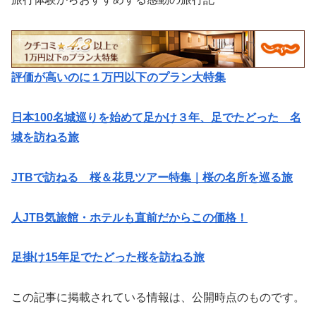
評価が高いのに１万円以下のプラン大特集
日本100名城巡りを始めて足かけ３年、足でたどった 名
城を訪ねる旅
JTBで訪ねる 桜＆花見ツアー特集｜桜の名所を巡る旅
人JTB気旅館・ホテルも直前だからこの価格！
足掛け15年足でたどった桜を訪ねる旅
この記事に掲載されている情報は、公開時点のものです。