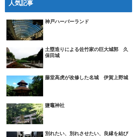
人気記事
神戸ハーバーランド
土塁造りによる佐竹家の巨大城郭 久
保田城
藤堂高虎が改修した名城 伊賀上野城
鹽竈神社
別れたい、別れさせたい、良縁を結び