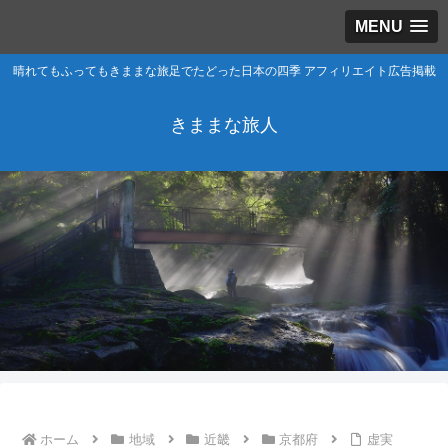
MENU
晴れてもふってもきままな旅足でたどった日本の四季 アフィリエイト広告掲載
きままな旅人
ホーム
地域
近畿
京都府
虚実