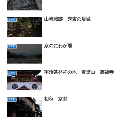
山崎城跡 秀吉の居城
京都府
京のにわか雨
京都府
宇治茶発祥の地 黄檗山 萬福寺
京都府
初秋 京都
京都府