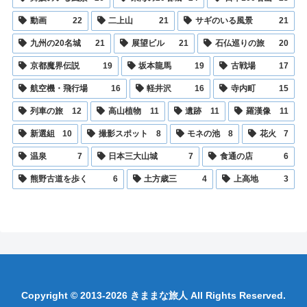
動画
22
二上山
21
サギのいる風景
21
九州の20名城
21
展望ビル
21
石仏巡りの旅
20
京都魔界伝説
19
坂本龍馬
19
古戦場
17
航空機・飛行場
16
軽井沢
16
寺内町
15
列車の旅
12
高山植物
11
遺跡
11
羅漢像
11
新選組
10
撮影スポット
8
モネの池
8
花火
7
温泉
7
日本三大山城
7
食通の店
6
熊野古道を歩く
6
土方歳三
4
上高地
3
Copyright © 2013-2026 きままな旅人 All Rights Reserved.