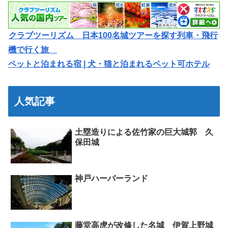
クラブツーリズム 日本100名城ツアーを探す列車・飛行
機で行く旅
ペットと泊まれる宿 | 犬・猫と泊まれるペット可ホテル
人気記事
土塁造りによる佐竹家の巨大城郭 久
保田城
神戸ハーバーランド
藤堂高虎が改修した名城 伊賀上野城