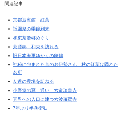
関連記事
京都迎賓館 紅葉
祇園祭の季節到来
和束茶源郷めぐり
茶源郷 和束を訪れる
旧日本海軍ゆかりの舞鶴
神秘に包まれた京のお伊勢さん 秋の紅葉は隠れた
名所
友達の農場を訪ねる
小野篁の冥土通い 六道珍皇寺
冥界への入口に建つ六波羅蜜寺
7年ぶり半兵衛麩