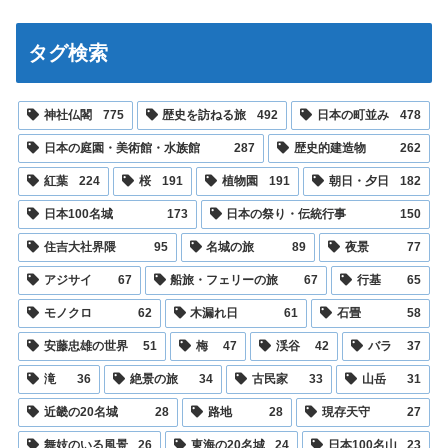
タグ検索
神社仏閣
775
歴史を訪ねる旅
492
日本の町並み
478
日本の庭園・美術館・水族館
287
歴史的建造物
262
紅葉
224
桜
191
植物園
191
朝日・夕日
182
日本100名城
173
日本の祭り・伝統行事
150
住吉大社界隈
95
名城の旅
89
夜景
77
アジサイ
67
船旅・フェリーの旅
67
行基
65
モノクロ
62
木漏れ日
61
石畳
58
安藤忠雄の世界
51
梅
47
渓谷
42
バラ
37
滝
36
絶景の旅
34
古民家
33
山岳
31
近畿の20名城
28
路地
28
現存天守
27
舞妓のいる風景
26
東海の20名城
24
日本100名山
23