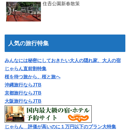
住𠮷公園新春散策
人気の旅行特集
みんなには秘密にしておきたい大人の隠れ家、大人の宿
じゃらん直前割特集
桜を待つ旅から、桜と旅へ
沖縄旅行ならJTB
京都旅行ならJTB
大阪旅行ならJTB
じゃらん 評価が高いのに１万円以下のプラン大特集