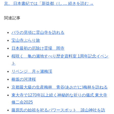
京。 日本書紀では「新益都（し … 続きを読む →
関連記事
バラの見頃に霊山寺を訪れる
宝山寺ぶらり旅
日本最初の厄除け霊場 岡寺
桜咲く 亀の瀬地すべり歴史資料室 1周年記念イベン
ト
リベンジ 月ヶ瀬梅渓
椿坂の河津桜
京都最大級の生産梅林 青谷(あおだに)梅林を訪ねる
東大寺で1270年以上続く神秘的な祈りの儀式 東大寺
修二会2025
藤原氏の始祖を祀るパワースポット 談山神社を訪