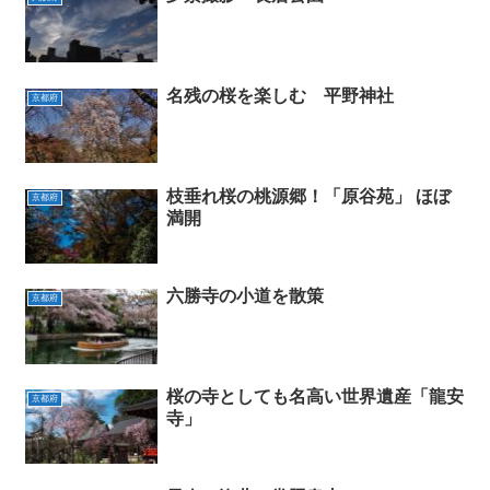
名残の桜を楽しむ 平野神社
京都府
枝垂れ桜の桃源郷！「原谷苑」 ほぼ
京都府
満開
六勝寺の小道を散策
京都府
桜の寺としても名高い世界遺産「龍安
京都府
寺」