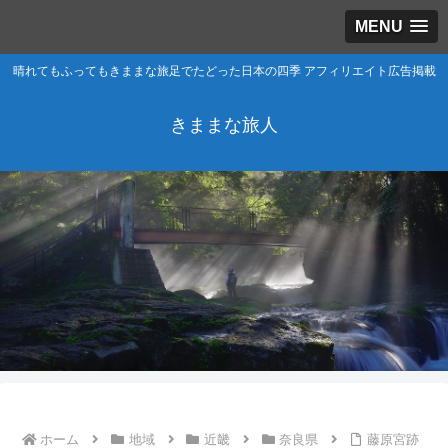
MENU
晴れてもふってもきままな旅足でたどった日本の四季 アフィリエイト広告掲載
きままな旅人
ホーム
地域
近畿
奈良県
藤原宮跡