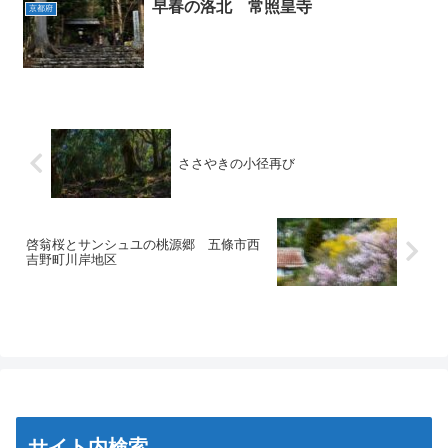
早春の洛北 常照皇寺
京都府
ささやきの小径再び
啓翁桜とサンシュユの桃源郷 五條市西
吉野町川岸地区
サイト内検索