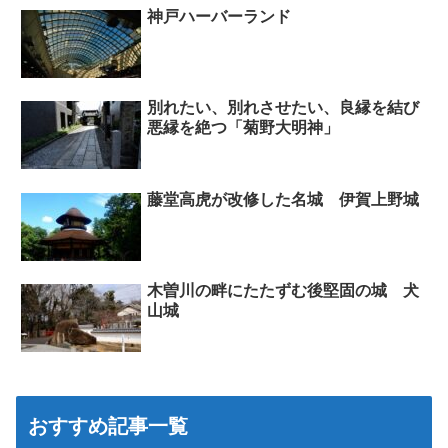
神戸ハーバーランド
別れたい、別れさせたい、良縁を結び
悪縁を絶つ「菊野大明神」
藤堂高虎が改修した名城 伊賀上野城
木曽川の畔にたたずむ後堅固の城 犬
山城
おすすめ記事一覧