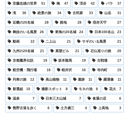
安藤忠雄の世界
51
梅
47
渓谷
42
バラ
37
滝
36
絶景の旅
34
古民家
33
山岳
31
近畿の20名城
28
路地
28
現存天守
27
舞妓のいる風景
26
東海の20名城
24
日本100名山
23
動画
22
二上山
21
サギのいる風景
21
九州の20名城
21
展望ビル
21
石仏巡りの旅
20
京都魔界伝説
19
坂本龍馬
19
古戦場
17
航空機・飛行場
16
軽井沢
16
寺内町
15
列車の旅
12
高山植物
11
遺跡
11
羅漢像
11
新選組
10
撮影スポット
8
モネの池
8
花火
7
温泉
7
日本三大山城
7
食通の店
6
熊野古道を歩く
6
土方歳三
4
上高地
3