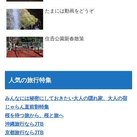
たまには動画をどうぞ
住𠮷公園新春散策
人気の旅行特集
みんなには秘密にしておきたい大人の隠れ家、大人の宿
じゃらん直前割特集
桜を待つ旅から、桜と旅へ
沖縄旅行ならJTB
京都旅行ならJTB