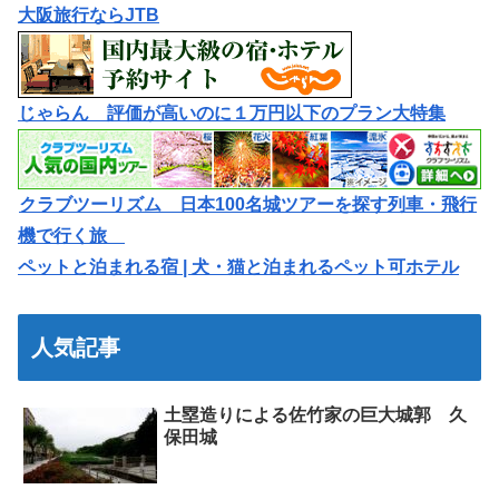
大阪旅行ならJTB
じゃらん 評価が高いのに１万円以下のプラン大特集
クラブツーリズム 日本100名城ツアーを探す列車・飛行
機で行く旅
ペットと泊まれる宿 | 犬・猫と泊まれるペット可ホテル
人気記事
土塁造りによる佐竹家の巨大城郭 久
保田城