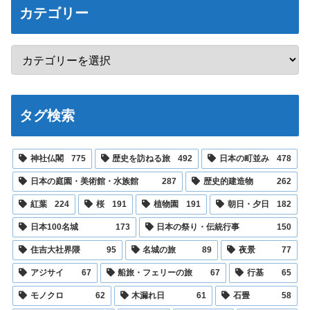
カテゴリー
タグ検索
神社仏閣
775
歴史を訪ねる旅
492
日本の町並み
478
日本の庭園・美術館・水族館
287
歴史的建造物
262
紅葉
224
桜
191
植物園
191
朝日・夕日
182
日本100名城
173
日本の祭り・伝統行事
150
住吉大社界隈
95
名城の旅
89
夜景
77
アジサイ
67
船旅・フェリーの旅
67
行基
65
モノクロ
62
木漏れ日
61
石畳
58