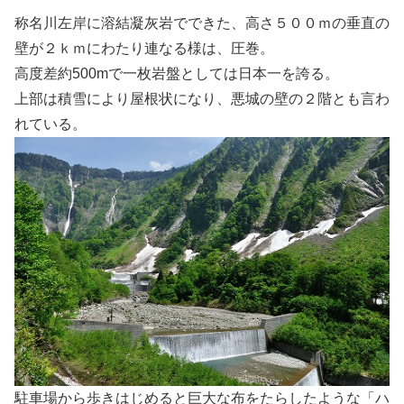
称名川左岸に溶結凝灰岩でできた、高さ５００ｍの垂直の
壁が２ｋｍにわたり連なる様は、圧巻。
高度差約500mで一枚岩盤としては日本一を誇る。
上部は積雪により屋根状になり、悪城の壁の２階とも言わ
れている。
駐車場から歩きはじめると巨大な布をたらしたような「ハ