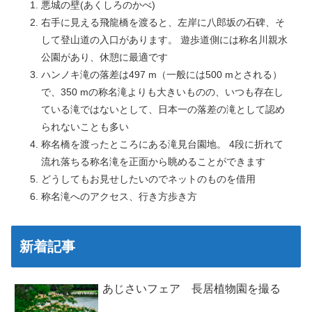
悪城の壁(あくしろのかべ)
右手に見える飛龍橋を渡ると、左岸に八郎坂の石碑、そ
して登山道の入口があります。 遊歩道側には称名川親水
公園があり、休憩に最適です
ハンノキ滝の落差は497 m（一般には500 mとされる）
で、350 mの称名滝よりも大きいものの、いつも存在し
ている滝ではないとして、日本一の落差の滝として認め
られないことも多い
称名橋を渡ったところにある滝見台園地。 4段に折れて
流れ落ちる称名滝を正面から眺めることができます
どうしてもお見せしたいのでネットのものを借用
称名滝へのアクセス、行き方歩き方
新着記事
あじさいフェア 長居植物園を撮る