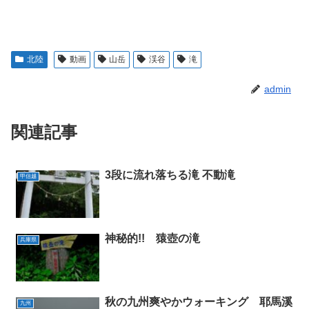
北陸
動画
山岳
渓谷
滝
admin
関連記事
3段に流れ落ちる滝 不動滝
甲信越
神秘的!! 猿壺の滝
兵庫県
秋の九州爽やかウォーキング 耶馬溪
九州