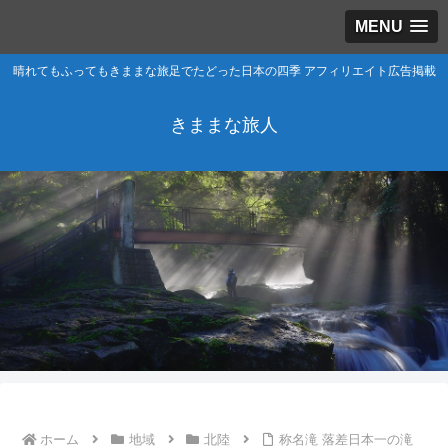
MENU
晴れてもふってもきままな旅足でたどった日本の四季 アフィリエイト広告掲載
きままな旅人
ホーム
地域
北陸
称名滝 落差日本一の滝