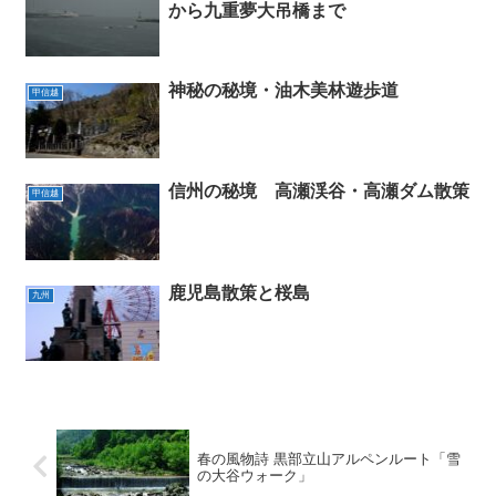
から九重夢大吊橋まで
神秘の秘境・油木美林遊歩道
甲信越
信州の秘境 高瀬渓谷・高瀬ダム散策
甲信越
鹿児島散策と桜島
九州
春の風物詩 黒部立山アルペンルート「雪
の大谷ウォーク」