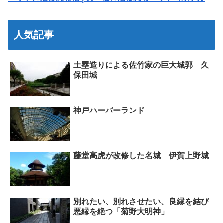
人気記事
土塁造りによる佐竹家の巨大城郭 久
保田城
神戸ハーバーランド
藤堂高虎が改修した名城 伊賀上野城
別れたい、別れさせたい、良縁を結び
悪縁を絶つ「菊野大明神」