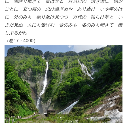
に 雪降り敷きて 帯ばせる 片貝川の 清き瀬に 朝夕
ごとに 立つ霧の 思ひ過ぎめや あり通ひ いや年のは
に 外のみも 振り放け見つつ 万代の 語らひ草と い
まだ見ぬ 人にも告げむ 音のみも 名のみも聞きて 羨
しぶるがね
（巻17・4000）