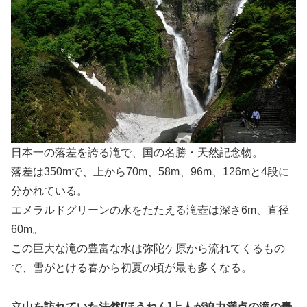
日本一の落差を誇る滝で、国の名勝・天然記念物。
落差は350mで、上から70m、58m、96m、126mと4段に
分かれている。
エメラルドグリーンの水をたたえる滝壺は深さ6m、直径
60m。
この巨大な滝の豊富な水は弥陀ケ原から流れてくるもの
で、雪がとける春から初夏の頃が最も多くなる。
立山を訪れていた法然[ほうねん]上人が迫力満点の滝の轟