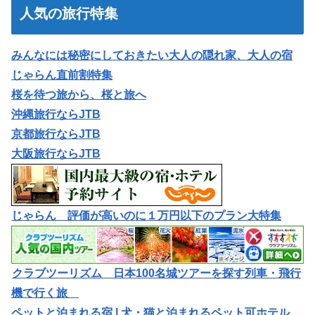
人気の旅行特集
みんなには秘密にしておきたい大人の隠れ家、大人の宿
じゃらん直前割特集
桜を待つ旅から、桜と旅へ
沖縄旅行ならJTB
京都旅行ならJTB
大阪旅行ならJTB
じゃらん 評価が高いのに１万円以下のプラン大特集
クラブツーリズム 日本100名城ツアーを探す列車・飛行
機で行く旅
ペットと泊まれる宿 | 犬・猫と泊まれるペット可ホテル