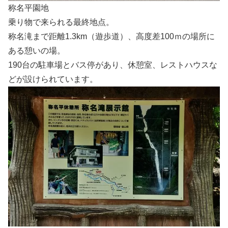
称名平園地
乗り物で来られる最終地点。
称名滝まで距離1.3km（遊歩道）、高度差100ｍの場所に
ある憩いの場。
190台の駐車場とバス停があり、休憩室、レストハウスな
どが設けられています。