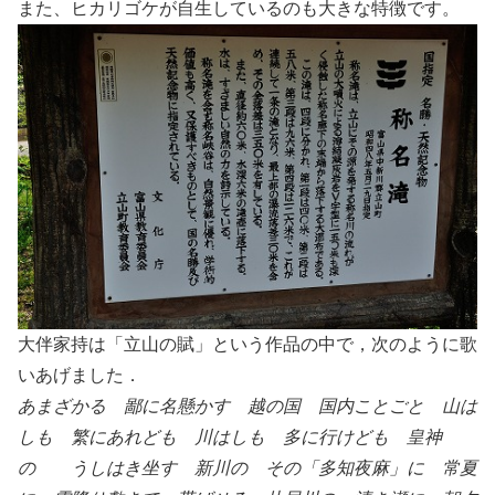
また、ヒカリゴケが自生しているのも大きな特徴です。
大伴家持は「立山の賦」という作品の中で，次のように歌
いあげました．
あまざかる 鄙に名懸かす 越の国 国内ことごと 山は
しも 繁にあれども 川はしも 多に行けども 皇神
の うしはき坐す 新川の その「多知夜麻」に 常夏