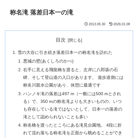
称名滝 落差日本一の滝
2013.05.30
2026.01.08
目次
雪の大谷に引き続き落差日本一の称名滝を訪れた
悪城の壁(あくしろのかべ)
右手に見える飛龍橋を渡ると、左岸に八郎坂の石
碑、そして登山道の入口があります。 遊歩道側には
称名川親水公園があり、休憩に最適です
ハンノキ滝の落差は497 m（一般には500 mとされ
る）で、350 mの称名滝よりも大きいものの、いつ
も存在している滝ではないとして、日本一の落差の
滝として認められないことも多い
称名橋を渡ったところにある滝見台園地。 4段に折
れて流れ落ちる称名滝を正面から眺めることができ